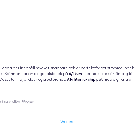
an ladda ner innehåll mycket snabbare och är perfekt för att strömma inn
6,1 tum
ik. Skärmen har en diagonalstorlek på
. Denna storlek är lämplig fö
A14 Bionic-chippet
. Dessutom följer det högpresterande
med dig i alla d
sex olika färger
s i
:
Se mer
64 GB, 128 GB eller 256 GB
öpa en modell med
inbyggd lagring.