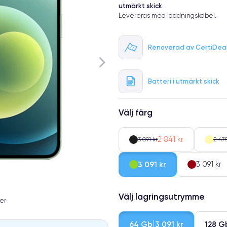
utmärkt skick
.
Levereras med laddningskabel.
Renoverad av CertiDea
Batteri i utmärkt skick
Välj färg
2 841 kr
3 091 kr
2 475
3 091 kr
3 091 kr
Välj lagringsutrymme
er
64 Gb
128 G
3 091 kr