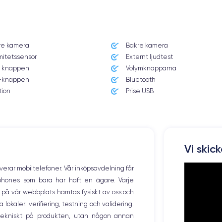
e 12
re kamera
Bakre kamera
mitetssensor
Externt ljudtest
 knappen
Volymknapparna
knappen
Bluetooth
imponerande funktioner
ationer och
. Därför är priset på den nya enhete
tion
Prise USB
e.
Vi skic
Den har en upplösning på 2532 x 1170 pixlar med en densitet på 460 pixlar
äller den att du får skimrande färger och djupa svarta färger.
overar mobiltelefoner. Vår inköpsavdelning får
tphones som bara har haft en ägare. Varje
ng på vår webbplats hämtas fysiskt av oss och
okaler: verifiering, testning och validering.
r tekniskt på produkten, utan någon annan