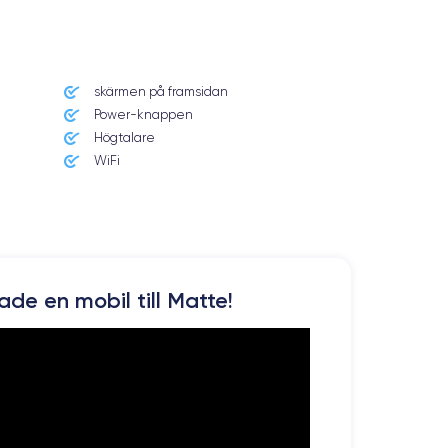
skärmen på framsidan
Power-knappen
Högtalare
WiFi
n ganska högt. Du kan dock dra nytta av alla dessa
kade en mobil till Matte!
 per tum. Den är HDR-kompatibel och har ett