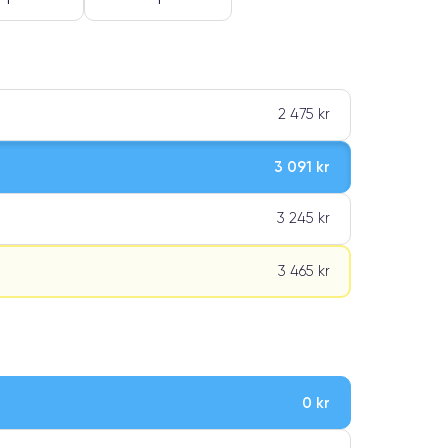
2 475 kr
3 091 kr
3 245 kr
3 465 kr
0 kr
ar premiumklassning