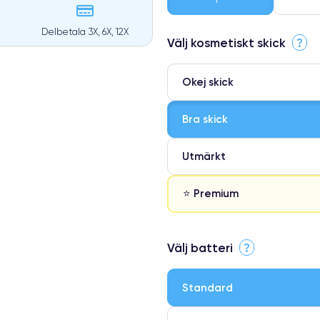
Delbetala 3X, 6X, 12X
Välj kosmetiskt skick
?
Okej skick
Bra skick
Utmärkt
⭐ Premium
⭐ Premium
Välj batteri
?
●
● Oklanderlig kvalitetsskärm
Standard
● Endast 5% av våra telefoner h