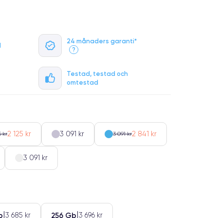
24 månaders garanti*
l
?
Testad, testad och
omtestad
2 125 kr
3 091 kr
2 841 kr
 kr
3 091 kr
3 091 kr
b
256 Gb
3 685 kr
3 696 kr