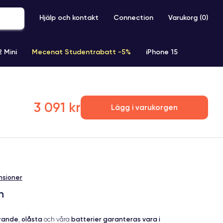
Hjälp och kontakt
Connection
Varukorg (
0
)
2 Mini
Mecenat Studentrabatt -5%
iPhone 15
iPhone XR
iPhone SE 2 (2020)
iPhone X
iPhone XS
3 091 kr
Lägg i varukorgen
nsioner
n
erande
olåsta
batterier garanteras vara i
,
och våra