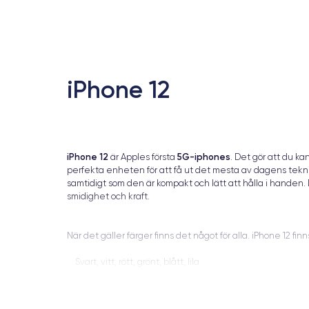
iPhone 12
iPhone 12
5G-iphones
är Apples första
. Det gör att du k
perfekta enheten för att få ut det mesta av dagens tekn
samtidigt som den är kompakt och lätt att hålla i handen
smidighet och kraft.
När det gäller färger finns det något för alla. iPhone 12 finn
Svart, vitt, rött, grönt, blått, lila
Dessutom kan du, beroende på dina personliga behov, k