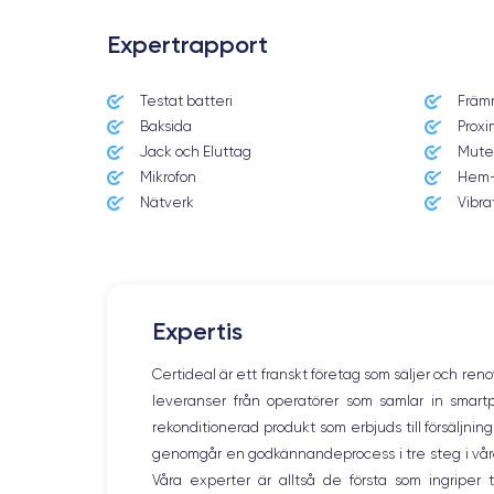
Expertrapport
Fördelarna med iPhon
Testat batteri
Främ
Baksida
Proxi
Jack och Eluttag
Mute
Mikrofon
Hem-
Den här smarttelefonen är fullmatad med tekniska innov
Nätverk
Vibra
funktioner om du väljer att köpa en renoverad smartphon
Skärm:
Expertis
en utmärkt OLED-skärm
Först och främst har enheten
. 
kontrastförhållande på 2 000 000:1. Med andra ord säkerst
Certideal är ett franskt företag som säljer och ren
leveranser från operatörer som samlar in smar
rekonditionerad produkt som erbjuds till försäljni
Ljud:
genomgår en godkännandeprocess i tre steg i våra l
Våra experter är alltså de första som ingripe