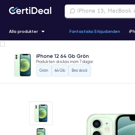
Alla produkter
Fantastiska Erbjudanden
iP
iPhone 16
iPhone 13 Pro
iPhone SE 3 (2022)
iPhone 1
iPhone 12 64 Gb Grön
Produkten skickas inom
7 dagar
iPhone 11 Pro
iPhone 15 Pro
Grön
64 Gb
Bra skick