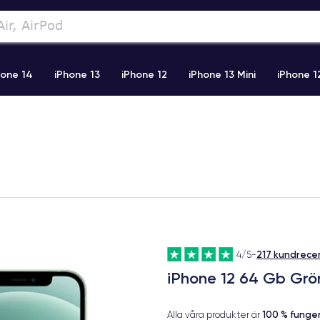
hone 14
iPhone 13
iPhone 12
iPhone 13 Mini
iPhone 1
2 Pro Max
iPhone 11 Pro Max
iPhone 11
iPhone 12 Pro
217 kundrece
4/5
-
iPhone 12 64 Gb Grö
100 % fung
Alla våra produkter är