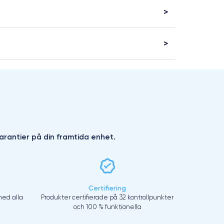
arantier på din framtida enhet.
Certifiering
ed alla
Produkter certifierade på 32 kontrollpunkter
och 100 % funktionella