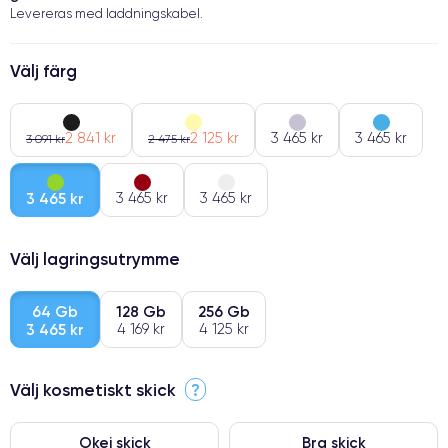
Levereras med laddningskabel.
Välj färg
2 841 kr
2 125 kr
3 465 kr
3 465 kr
3 091 kr
2 475 kr
3 465 kr
3 465 kr
3 465 kr
Välj lagringsutrymme
64 Gb
128 Gb
256 Gb
3 465 kr
4 169 kr
4 125 kr
Välj kosmetiskt skick
?
Okej skick
Bra skick