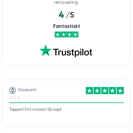
renovering.
4
/5
iPhone 12: 5G-hastighet i din hand
Fantastiskt
De toppmoderna komponenterna i iPhone 12 gör det möjligt att
ansluta till 5G-nätverk. Detta möjliggör hastigheter på upp till 4 Gbps
för en högklassig telefonupplevelse. Detta ger många fördelar:
snabbare nedladdningar, smidigare videospelupplevelser, men även
streaming av bättre kvalitet. Även videosamtal som FaceTime blir
roligare när du kontaktar dina nära och kära.
Vill du dra nytta av denna teknik? Tveka då inte och köp en renoverad
CertiDeal
smartphone från vår
butik. Vi erbjuder enheter som har
experter
garanti
på 24 månader.
kontrollerats av
och som har en
Elisabeth
13/07/26
Toppen! Fint initiativ! Så nöjd!