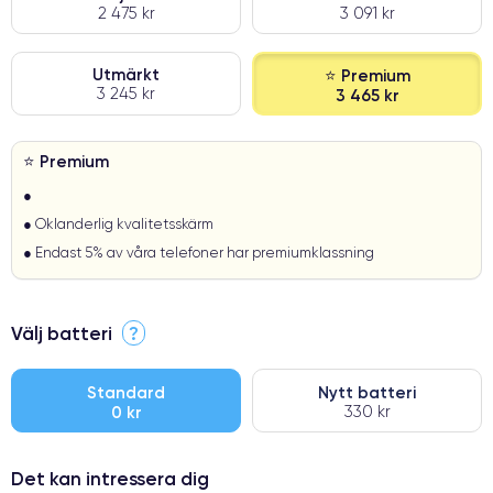
2 475 kr
3 091 kr
Utmärkt
⭐ Premium
3 245 kr
3 465 kr
⭐ Premium
●
● Oklanderlig kvalitetsskärm
● Endast 5% av våra telefoner har premiumklassning
Välj batteri
?
Standard
Nytt batteri
0 kr
330 kr
Det kan intressera dig