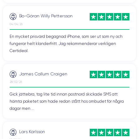
Bo-Göran Willy Pettersson
04/04/26
En mycket prisvärd begagnad iPhone, som ser ut som ny och
fungerar helt klanderfritt. Jag rekommenderar verkligen
Certideal.
James Callum Craigen
28/02/26
Gick jättebra, tog lite tid innan postnord skickade SMS att
hämta paketet som hade redan stått hos ombudet för några
dagar men ...
Lars Karlsson