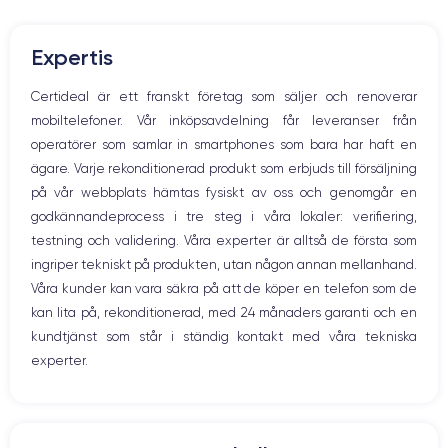
Mute knappen
Volymknapparna
Den här smarttelefonen är fullmatad med tekniska innovationer och
Expertis
Högtalare
imponerande funktioner
. Därför är priset på den nya enheten
ganska högt. Du kan dock dra nytta av alla dessa funktioner om du
Mikrofon
Certideal är ett franskt företag som säljer och renoverar
väljer att köpa en renoverad smartphone.
Hem-knappen
mobiltelefoner. Vår inköpsavdelning får leveranser från
Bluetooth
operatörer som samlar in smartphones som bara har haft en
WiFi
ägare. Varje rekonditionerad produkt som erbjuds till försäljning
Skärm:
Nätverk
på vår webbplats hämtas fysiskt av oss och genomgår en
Vibration
godkännandeprocess i tre steg i våra lokaler: verifiering,
Prise USB
en utmärkt OLED-skärm
Först och främst har enheten
. Den har en
testning och validering. Våra experter är alltså de första som
upplösning på 2532 x 1170 pixlar med en densitet på 460 pixlar per
ingriper tekniskt på produkten, utan någon annan mellanhand.
tum. Den är HDR-kompatibel och har ett kontrastförhållande på 2 000
000:1. Med andra ord säkerställer den att du får skimrande färger och
Våra kunder kan vara säkra på att de köper en telefon som de
djupa svarta färger.
kan lita på, rekonditionerad, med 24 månaders garanti och en
kundtjänst som står i ständig kontakt med våra tekniska
experter.
Ljud:
iPhone 12
Om du vill lyssna på musik, titta på en film eller en serie är