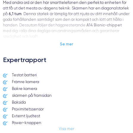
Med andra ord är den här smarttelefonen den perfekta enheten för
att få ut det mesta av dagens teknik. Skärmen har en diagonalstorlek
6,1 tum
på
. Denna storlek är lämplig för att njuta av ditt innehåll under
goda förhållanden samtidigt som den är kompakt och lätt att hålla i
A14 Bionic-chippet
handen. Dessutom följer det högpresterande
med dig i alla dina dagliga användningsområden och garanterar
smidighet och kraft.
Se mer
sex olika
När det gäller färger finns det något för alla. iPhone 12 finns i
Expertrapport
färger
:
Svart, vitt, rött, grönt, blått, lila
Testat batteri
Dessutom kan du, beroende på dina personliga behov, köpa en
Främre kamera
64 GB, 128 GB eller 256 GB
modell med
inbyggd lagring.
Bakre kamera
skärmen på framsidan
Baksida
Proximitetssensor
Fördelarna med iPhone 12
Externt ljudtest
Power-knappen
Visa mer
Jack och Eluttag