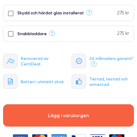
275 kr
?
Skydd och härdat glas installerat
275 kr
?
Snabbladdare
Renoverad av
24 månaders garanti*
CertiDeal
?
Testad, testad och
Batteri i utmärkt skick
omtestad
Lägg i varukorgen