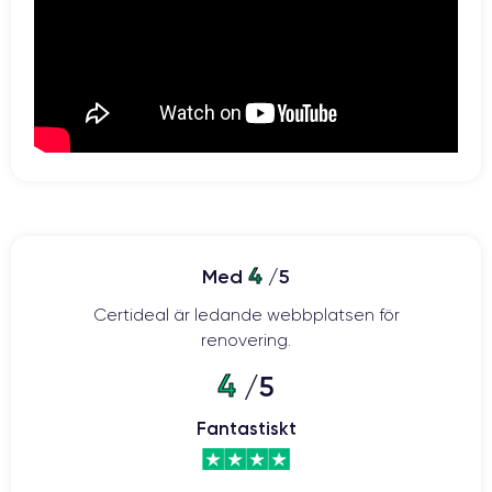
batteri på 2815 mAh
Med sitt
ser den här smarttelefonen till att du
kan arbeta i många timmar utan att behöva laddas upp. Dessutom
kan den laddas trådlöst och batteriet är kompatibelt med
30 minuter för att iPhone 12
snabbladdning. Det räcker alltså med
ska få tillbaka 50 % av sitt batteri.
Kamera:
två kraftfulla 12-megapixelssensorer
Kameran har
: en vidvinkel
med en bländare på f/1,6 och en ultravidvinkel med en bländare på
4
Med
/5
f/2,4. Med 2x digital zoom, 5x digital zoom och optisk stabilisering kan
du enkelt ta kvalitetsfoton när som helst och var som helst.
Certideal är ledande webbplatsen för
renovering.
4
/5
iPhone 12: 5G-hastighet i din hand
Fantastiskt
De toppmoderna komponenterna i iPhone 12 gör det möjligt att
ansluta till 5G-nätverk. Detta möjliggör hastigheter på upp till 4 Gbps
för en högklassig telefonupplevelse. Detta ger många fördelar: