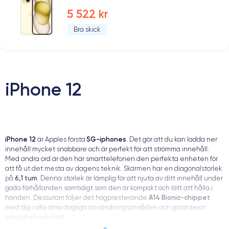
5 522 kr
Bra skick
iPhone 12
iPhone 12
5G-iphones
är Apples första
. Det gör att du kan ladda ner
innehåll mycket snabbare och är perfekt för att strömma innehåll.
Med andra ord är den här smarttelefonen den perfekta enheten för
att få ut det mesta av dagens teknik. Skärmen har en diagonalstorlek
6,1 tum
på
. Denna storlek är lämplig för att njuta av ditt innehåll under
goda förhållanden samtidigt som den är kompakt och lätt att hålla i
A14 Bionic-chippet
handen. Dessutom följer det högpresterande
med dig i alla dina dagliga användningsområden och garanterar
smidighet och kraft.