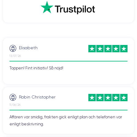
snabbare nedladdningar, smidigare videospelupplevelser, men även
streaming av bättre kvalitet. Även videosamtal som FaceTime blir
roligare när du kontaktar dina nära och kära.
Vill du dra nytta av denna teknik? Tveka då inte och köp en renoverad
CertiDeal
smartphone från vår
butik. Vi erbjuder enheter som har
experter
garanti
på 24 månader.
kontrollerats av
och som har en
Elisabeth
13/07/26
Toppen! Fint initiativ! Så nöjd!
Robin Christopher
11/06/26
Affären var smidig, frakten gick enligt plan och telefonen var
enligt beskrivning.