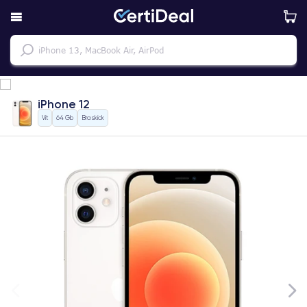
iPhone 12
Vit
64 Gb
Bra skick