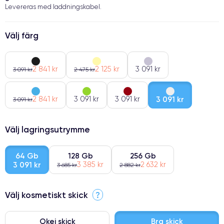
Levereras med laddningskabel.
Välj färg
2 841 kr
2 125 kr
3 091 kr
3 091 kr
2 475 kr
2 841 kr
3 091 kr
3 091 kr
3 091 kr
3 091 kr
Välj lagringsutrymme
64 Gb
128 Gb
256 Gb
3 091 kr
3 385 kr
2 632 kr
3 685 kr
2 882 kr
Välj kosmetiskt skick
?
Okej skick
Bra skick