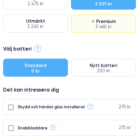
2 475 kr
3 091 kr
Utmärkt
⭐ Premium
3 245 kr
3 465 kr
⭐ Premium
Välj batteri
?
●
● Oklanderlig kvalitetsskärm
Standard
Nytt batteri
0 kr
330 kr
● Endast 5% av våra telefoner har premiumklassning
Det kan intressera dig
275 kr
?
Skydd och härdat glas installerat
275 kr
?
Snabbladdare