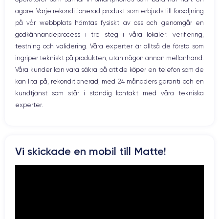
WiFi
ägare. Varje rekonditionerad produkt som erbjuds till försäljning
Skärm:
Nätverk
på vår webbplats hämtas fysiskt av oss och genomgår en
Vibration
godkännandeprocess i tre steg i våra lokaler: verifiering,
Prise USB
en utmärkt OLED-skärm
Först och främst har enheten
. Den har en
testning och validering. Våra experter är alltså de första som
upplösning på 2532 x 1170 pixlar med en densitet på 460 pixlar per
ingriper tekniskt på produkten, utan någon annan mellanhand.
tum. Den är HDR-kompatibel och har ett kontrastförhållande på 2 000
000:1. Med andra ord säkerställer den att du får skimrande färger och
Våra kunder kan vara säkra på att de köper en telefon som de
djupa svarta färger.
kan lita på, rekonditionerad, med 24 månaders garanti och en
kundtjänst som står i ständig kontakt med våra tekniska
experter.
Ljud:
iPhone 12
Om du vill lyssna på musik, titta på en film eller en serie är
det perfekta valet
. Tack vare Dolby Atmos-stereohögtalarna är
Vi skickade en mobil till Matte!
ljudet perfekt spatialiserat och du kan njuta fullt ut av ditt innehåll
hemma eller på språng.
Batteri: