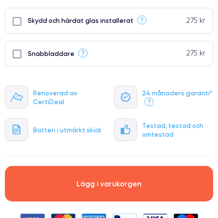
275 kr
?
Skydd och härdat glas installerat
275 kr
?
Snabbladdare
Renoverad av
24 månaders garanti*
CertiDeal
?
Testad, testad och
Batteri i utmärkt skick
omtestad
Lägg i varukorgen