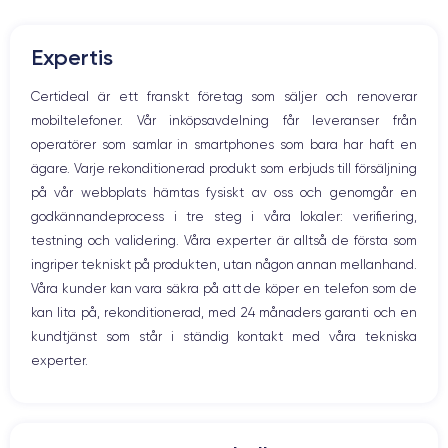
Mute knappen
Volymknapparna
Den här smarttelefonen är fullmatad med tekniska innovationer och
Expertis
Högtalare
imponerande funktioner
. Därför är priset på den nya enheten
ganska högt. Du kan dock dra nytta av alla dessa funktioner om du
Mikrofon
Certideal är ett franskt företag som säljer och renoverar
väljer att köpa en renoverad smartphone.
Hem-knappen
mobiltelefoner. Vår inköpsavdelning får leveranser från
Bluetooth
operatörer som samlar in smartphones som bara har haft en
WiFi
ägare. Varje rekonditionerad produkt som erbjuds till försäljning
Skärm:
Nätverk
på vår webbplats hämtas fysiskt av oss och genomgår en
Vibration
godkännandeprocess i tre steg i våra lokaler: verifiering,
Prise USB
en utmärkt OLED-skärm
Först och främst har enheten
. Den har en
testning och validering. Våra experter är alltså de första som
upplösning på 2532 x 1170 pixlar med en densitet på 460 pixlar per
ingriper tekniskt på produkten, utan någon annan mellanhand.
tum. Den är HDR-kompatibel och har ett kontrastförhållande på 2 000
000:1. Med andra ord säkerställer den att du får skimrande färger och
Våra kunder kan vara säkra på att de köper en telefon som de
djupa svarta färger.
kan lita på, rekonditionerad, med 24 månaders garanti och en
kundtjänst som står i ständig kontakt med våra tekniska
experter.
Ljud:
iPhone 12
Om du vill lyssna på musik, titta på en film eller en serie är