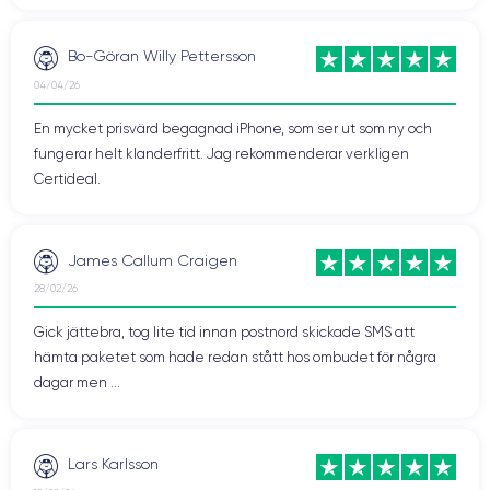
Bo-Göran Willy Pettersson
04/04/26
En mycket prisvärd begagnad iPhone, som ser ut som ny och
fungerar helt klanderfritt. Jag rekommenderar verkligen
Certideal.
James Callum Craigen
28/02/26
Gick jättebra, tog lite tid innan postnord skickade SMS att
hämta paketet som hade redan stått hos ombudet för några
dagar men ...
Lars Karlsson