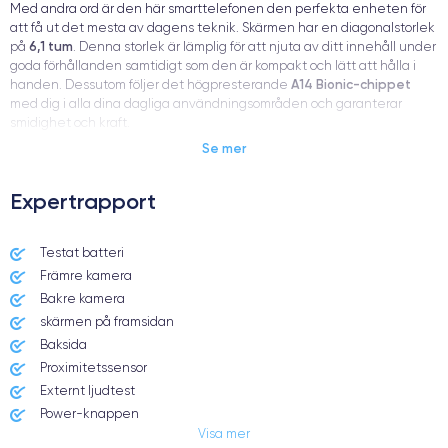
Med andra ord är den här smarttelefonen den perfekta enheten för
att få ut det mesta av dagens teknik. Skärmen har en diagonalstorlek
6,1 tum
på
. Denna storlek är lämplig för att njuta av ditt innehåll under
goda förhållanden samtidigt som den är kompakt och lätt att hålla i
A14 Bionic-chippet
handen. Dessutom följer det högpresterande
med dig i alla dina dagliga användningsområden och garanterar
smidighet och kraft.
Se mer
sex olika
När det gäller färger finns det något för alla. iPhone 12 finns i
Expertrapport
färger
:
Svart, vitt, rött, grönt, blått, lila
Testat batteri
Dessutom kan du, beroende på dina personliga behov, köpa en
Främre kamera
64 GB, 128 GB eller 256 GB
modell med
inbyggd lagring.
Bakre kamera
skärmen på framsidan
Baksida
Proximitetssensor
Fördelarna med iPhone 12
Externt ljudtest
Power-knappen
Visa mer
Jack och Eluttag