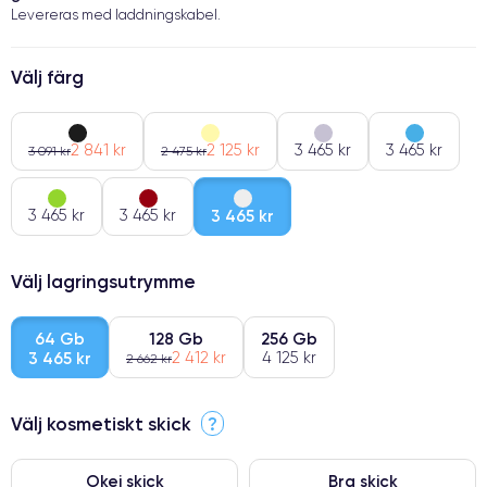
Levereras med laddningskabel.
Välj färg
2 841 kr
2 125 kr
3 465 kr
3 465 kr
3 091 kr
2 475 kr
3 465 kr
3 465 kr
3 465 kr
Välj lagringsutrymme
64 Gb
128 Gb
256 Gb
3 465 kr
2 412 kr
4 125 kr
2 662 kr
Välj kosmetiskt skick
?
Okej skick
Bra skick