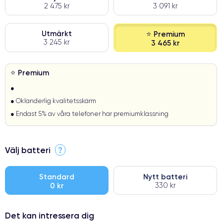
2 475 kr
3 091 kr
Utmärkt
⭐ Premium
3 245 kr
3 465 kr
⭐ Premium
●
● Oklanderlig kvalitetsskärm
● Endast 5% av våra telefoner har premiumklassning
Välj batteri
?
Standard
Nytt batteri
0 kr
330 kr
Det kan intressera dig