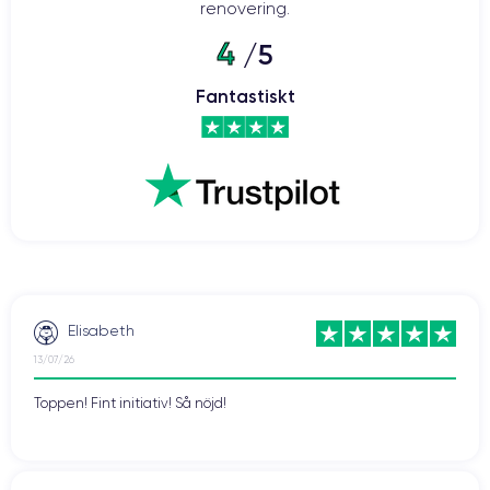
renovering.
4
/5
iPhone 12: 5G-hastighet i din hand
Fantastiskt
De toppmoderna komponenterna i iPhone 12 gör det möjligt att
ansluta till 5G-nätverk. Detta möjliggör hastigheter på upp till 4 Gbps
för en högklassig telefonupplevelse. Detta ger många fördelar:
snabbare nedladdningar, smidigare videospelupplevelser, men även
streaming av bättre kvalitet. Även videosamtal som FaceTime blir
roligare när du kontaktar dina nära och kära.
Vill du dra nytta av denna teknik? Tveka då inte och köp en renoverad
CertiDeal
smartphone från vår
butik. Vi erbjuder enheter som har
experter
garanti
på 24 månader.
kontrollerats av
och som har en
Elisabeth
13/07/26
Toppen! Fint initiativ! Så nöjd!