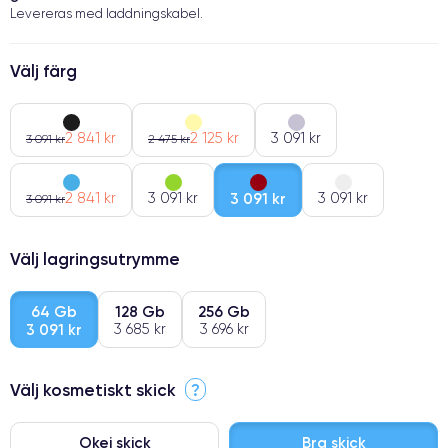
Levereras med laddningskabel.
Välj färg
2 841 kr
2 125 kr
3 091 kr
3 091 kr
2 475 kr
2 841 kr
3 091 kr
3 091 kr
3 091 kr
3 091 kr
Välj lagringsutrymme
64 Gb
128 Gb
256 Gb
3 091 kr
3 685 kr
3 696 kr
Välj kosmetiskt skick
?
Okej skick
Bra skick