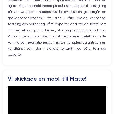
WiFi
ägare. Varje rekonditionerad produkt som erbjuds till försäljning
Skärm:
Nätverk
på vår webbplats hämtas fysiskt av oss och genomgår en
Vibration
godkännandeprocess i tre steg i våra lokaler: verifiering,
Prise USB
en utmärkt OLED-skärm
Först och främst har enheten
. Den har en
testning och validering. Våra experter är alltså de första som
upplösning på 2532 x 1170 pixlar med en densitet på 460 pixlar per
ingriper tekniskt på produkten, utan någon annan mellanhand.
tum. Den är HDR-kompatibel och har ett kontrastförhållande på 2 000
000:1. Med andra ord säkerställer den att du får skimrande färger och
Våra kunder kan vara säkra på att de köper en telefon som de
djupa svarta färger.
kan lita på, rekonditionerad, med 24 månaders garanti och en
kundtjänst som står i ständig kontakt med våra tekniska
experter.
Ljud:
iPhone 12
Om du vill lyssna på musik, titta på en film eller en serie är
det perfekta valet
. Tack vare Dolby Atmos-stereohögtalarna är
Vi skickade en mobil till Matte!
ljudet perfekt spatialiserat och du kan njuta fullt ut av ditt innehåll
hemma eller på språng.
Batteri: