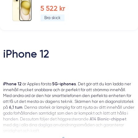
5 522 kr
Bra skick
iPhone 12
iPhone 12
5G-iphones
är Apples första
. Det gör att du kan ladda ner
innehåll mycket snabbare och är perfekt för att strömma innehåll.
Med andra ord är den här smarttelefonen den perfekta enheten för
att få ut det mesta av dagens teknik. Skärmen har en diagonalstorlek
6,1 tum
på
. Denna storlek är lämplig för att njuta av ditt innehåll under
goda förhållanden samtidigt som den är kompakt och lätt att hålla i
A14 Bionic-chippet
handen. Dessutom följer det högpresterande
med dig i alla dina dagliga användningsområden och garanterar
smidighet och kraft.