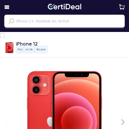
iPhone 12
Röd
64 Gb
Bra skick