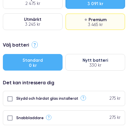
2 475 kr
3 091 kr
Utmärkt
⭐ Premium
3 245 kr
3 465 kr
⭐ Premium
Välj batteri
?
●
● Oklanderlig kvalitetsskärm
Standard
Nytt batteri
0 kr
330 kr
● Endast 5% av våra telefoner har premiumklassning
Det kan intressera dig
275 kr
?
Skydd och härdat glas installerat
275 kr
?
Snabbladdare