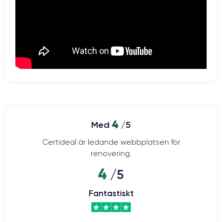
batteri på 2815 mAh
Med sitt
ser den här smarttelefonen till att du
kan arbeta i många timmar utan att behöva laddas upp. Dessutom
kan den laddas trådlöst och batteriet är kompatibelt med
30 minuter för att iPhone 12
snabbladdning. Det räcker alltså med
ska få tillbaka 50 % av sitt batteri.
Kamera:
två kraftfulla 12-megapixelssensorer
Kameran har
: en vidvinkel
med en bländare på f/1,6 och en ultravidvinkel med en bländare på
4
Med
/5
f/2,4. Med 2x digital zoom, 5x digital zoom och optisk stabilisering kan
du enkelt ta kvalitetsfoton när som helst och var som helst.
Certideal är ledande webbplatsen för
renovering.
4
/5
iPhone 12: 5G-hastighet i din hand
Fantastiskt
De toppmoderna komponenterna i iPhone 12 gör det möjligt att
ansluta till 5G-nätverk. Detta möjliggör hastigheter på upp till 4 Gbps
för en högklassig telefonupplevelse. Detta ger många fördelar: