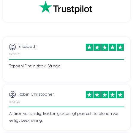
snabbare nedladdningar, smidigare videospelupplevelser, men även
streaming av bättre kvalitet. Även videosamtal som FaceTime blir
roligare när du kontaktar dina nära och kära.
Vill du dra nytta av denna teknik? Tveka då inte och köp en renoverad
CertiDeal
smartphone från vår
butik. Vi erbjuder enheter som har
experter
garanti
på 24 månader.
kontrollerats av
och som har en
Elisabeth
13/07/26
Toppen! Fint initiativ! Så nöjd!
Robin Christopher
11/06/26
Affären var smidig, frakten gick enligt plan och telefonen var
enligt beskrivning.