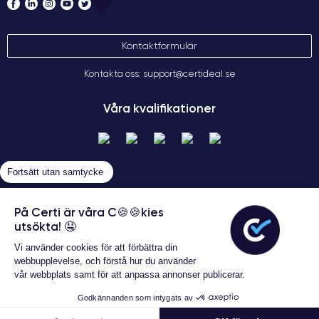
Kontaktformulär
Kontakta oss: support@certideal.se
Våra kvalifikationer
Fortsätt utan samtycke
På Certi är våra C🍪🍪kies
utsökta! 🤤
Allmänna försäljningsvillkor
Vi använder cookies för att förbättra din
Certideal © 2026 Alla rättigheter
webbupplevelse, och förstå hur du använder
förbehållna
vår webbplats samt för att anpassa annonser publicerar.
Garanterat 24 månader
Godkännanden som intygats av
3 091 kr
Lägg i varukorgen