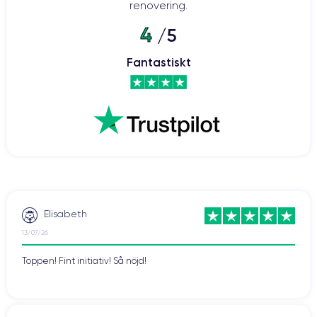
renovering.
4
/5
iPhone 12: 5G-hastighet i din hand
Fantastiskt
De toppmoderna komponenterna i iPhone 12 gör det möjligt att
ansluta till 5G-nätverk. Detta möjliggör hastigheter på upp till 4 Gbps
för en högklassig telefonupplevelse. Detta ger många fördelar:
snabbare nedladdningar, smidigare videospelupplevelser, men även
streaming av bättre kvalitet. Även videosamtal som FaceTime blir
roligare när du kontaktar dina nära och kära.
Vill du dra nytta av denna teknik? Tveka då inte och köp en renoverad
CertiDeal
smartphone från vår
butik. Vi erbjuder enheter som har
experter
garanti
på 24 månader.
kontrollerats av
och som har en
Elisabeth
13/07/26
Toppen! Fint initiativ! Så nöjd!