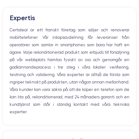
Mute knappen
Volymknapparna
Den här smarttelefonen är fullmatad med tekniska innovationer och
Expertis
Högtalare
imponerande funktioner
. Därför är priset på den nya enheten
ganska högt. Du kan dock dra nytta av alla dessa funktioner om du
Mikrofon
Certideal är ett franskt företag som säljer och renoverar
väljer att köpa en renoverad smartphone.
Hem-knappen
mobiltelefoner. Vår inköpsavdelning får leveranser från
Bluetooth
operatörer som samlar in smartphones som bara har haft en
WiFi
ägare. Varje rekonditionerad produkt som erbjuds till försäljning
Skärm:
Nätverk
på vår webbplats hämtas fysiskt av oss och genomgår en
Vibration
godkännandeprocess i tre steg i våra lokaler: verifiering,
Prise USB
en utmärkt OLED-skärm
Först och främst har enheten
. Den har en
testning och validering. Våra experter är alltså de första som
upplösning på 2532 x 1170 pixlar med en densitet på 460 pixlar per
ingriper tekniskt på produkten, utan någon annan mellanhand.
tum. Den är HDR-kompatibel och har ett kontrastförhållande på 2 000
000:1. Med andra ord säkerställer den att du får skimrande färger och
Våra kunder kan vara säkra på att de köper en telefon som de
djupa svarta färger.
kan lita på, rekonditionerad, med 24 månaders garanti och en
kundtjänst som står i ständig kontakt med våra tekniska
experter.
Ljud:
iPhone 12
Om du vill lyssna på musik, titta på en film eller en serie är