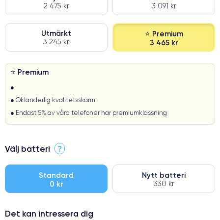
2 475 kr
3 091 kr
Utmärkt
⭐ Premium
3 245 kr
3 465 kr
⭐ Premium
●
● Oklanderlig kvalitetsskärm
● Endast 5% av våra telefoner har premiumklassning
Välj batteri
?
Standard
Nytt batteri
0 kr
330 kr
Det kan intressera dig