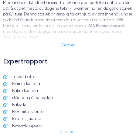
Med andra ord är den här smarttelefonen den perfekta enheten för
att få ut det mesta av dagens teknik. Skärmen har en diagonalstorlek
6,1 tum
på
. Denna storlek är lämplig för att njuta av ditt innehåll under
goda förhållanden samtidigt som den är kompakt och lätt att hålla i
A14 Bionic-chippet
handen. Dessutom följer det högpresterande
med dig i alla dina dagliga användningsområden och garanterar
smidighet och kraft.
Se mer
sex olika
När det gäller färger finns det något för alla. iPhone 12 finns i
Expertrapport
färger
:
Svart, vitt, rött, grönt, blått, lila
Testat batteri
Dessutom kan du, beroende på dina personliga behov, köpa en
Främre kamera
64 GB, 128 GB eller 256 GB
modell med
inbyggd lagring.
Bakre kamera
skärmen på framsidan
Baksida
Proximitetssensor
Fördelarna med iPhone 12
Externt ljudtest
Power-knappen
Visa mer
Jack och Eluttag