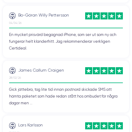
Bo-Göran Willy Pettersson
04/04/26
En mycket prisvärd begagnad iPhone, som ser ut som ny och
fungerar helt klanderfritt. Jag rekommenderar verkligen
Certideal.
James Callum Craigen
28/02/26
Gick jättebra, tog lite tid innan postnord skickade SMS att
hämta paketet som hade redan stått hos ombudet för några
dagar men ...
Lars Karlsson