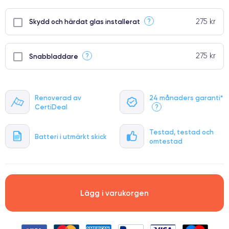
275 kr
?
Skydd och härdat glas installerat
275 kr
?
Snabbladdare
Renoverad av
24 månaders garanti*
CertiDeal
?
Testad, testad och
Batteri i utmärkt skick
omtestad
Lägg i varukorgen