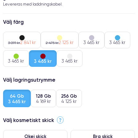
Levereras med laddningskabel.
Välj färg
2 841 kr
2 125 kr
3 465 kr
3 465 kr
3 091 kr
2 475 kr
3 465 kr
3 465 kr
3 465 kr
Välj lagringsutrymme
64 Gb
128 Gb
256 Gb
3 465 kr
4 169 kr
4 125 kr
Välj kosmetiskt skick
?
Okej skick
Bra skick