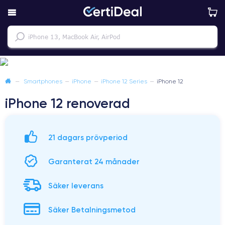
—
Smartphones
—
iPhone
—
iPhone 12 Series
—
iPhone 12
iPhone 12 renoverad
21 dagars prövperiod
Garanterat 24 månader
Säker leverans
Säker Betalningsmetod