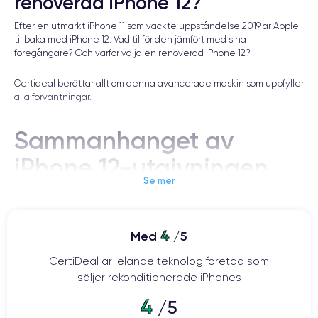
renoverad iPhone 12?
Efter en utmärkt iPhone 11 som väckte uppståndelse 2019 är Apple
tillbaka med iPhone 12. Vad tillför den jämfört med sina
föregångare? Och varför välja en renoverad iPhone 12?
Certideal berättar allt om denna avancerade maskin som uppfyller
alla förväntningar.
Sammanhanget av
iPhone 12-utgivningen
Se mer
Varje år väntar iPhone-fans ivrigt på företagets nya årliga keynote.
4
Med
/5
År 2020 introducerade Apple den efterlängtade iPhone 12 och
dess varianter: iPhone 12 Pro, iPhone 12 Pro Max och iPhone 12 Mini.
CertiDeal är lelande teknologiföretad som
säljer rekonditionerade iPhones
iPhone 12, som kategoriseras som den 14:e generationens iPhone,
tillkännagavs den 13 oktober 2020, medan förbeställningarna
4
/5
började den 16 oktober och den släpptes inte officiellt förrän den 23