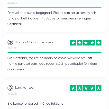
04/04/26
Att veta: iPhone 12 har MagSafe-teknik som möjliggör trådlös
En mycket prisvärd begagnad iPhone, som ser ut som ny och
laddning vid 15 W.
fungerar helt klanderfritt. Jag rekommenderar verkligen
Certideal.
För att avsluta med de fysiska
egenskaperna hos iPhone 12
Innan vi går vidare till de tekniska specifikationerna vill vi fokusera
James Callum Craigen
på två specifika punkter.
28/02/26
Den första är att iPhone 12 är IP68-certifierad. Detta gör att den kan
Gick jättebra, tog lite tid innan postnord skickade SMS att
ligga i vatten i 30 minuter. Perfekt för användning på stranden
hämta paketet som hade redan stått hos ombudet för några
eller i poolen.
dagar men ...
För det andra har Apple sedan iPhone gjort ansträngningar för att
tillverka sina enheter. Detta innebär att en majoritet av sällsynta
återvunna material används i designen av iPhone 12 (och dess
Lars Karlsson
varianter).
18/02/26
Specifikationer för iPhone 12
Bra komponenter och många fuktioner