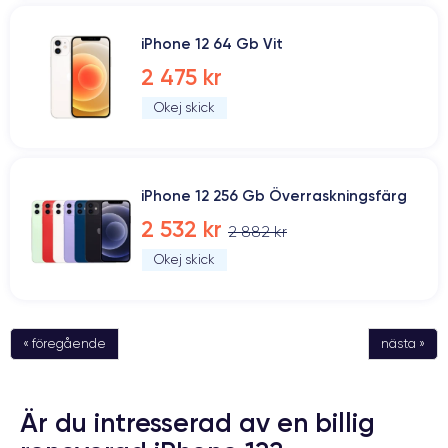
iPhone 12 64 Gb Vit
2 475 kr
Okej skick
iPhone 12 256 Gb Överraskningsfärg
2 532 kr
2 882 kr
Okej skick
« föregående
nästa »
Är du intresserad av en billig