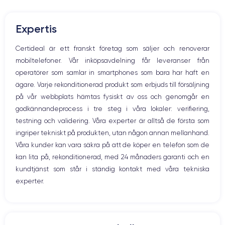
Mute knappen
Volymknapparna
Den här smarttelefonen är fullmatad med tekniska innovationer och
Expertis
Högtalare
imponerande funktioner
. Därför är priset på den nya enheten
ganska högt. Du kan dock dra nytta av alla dessa funktioner om du
Mikrofon
Certideal är ett franskt företag som säljer och renoverar
väljer att köpa en renoverad smartphone.
Hem-knappen
mobiltelefoner. Vår inköpsavdelning får leveranser från
Bluetooth
operatörer som samlar in smartphones som bara har haft en
WiFi
ägare. Varje rekonditionerad produkt som erbjuds till försäljning
Skärm:
Nätverk
på vår webbplats hämtas fysiskt av oss och genomgår en
Vibration
godkännandeprocess i tre steg i våra lokaler: verifiering,
Prise USB
en utmärkt OLED-skärm
Först och främst har enheten
. Den har en
testning och validering. Våra experter är alltså de första som
upplösning på 2532 x 1170 pixlar med en densitet på 460 pixlar per
ingriper tekniskt på produkten, utan någon annan mellanhand.
tum. Den är HDR-kompatibel och har ett kontrastförhållande på 2 000
000:1. Med andra ord säkerställer den att du får skimrande färger och
Våra kunder kan vara säkra på att de köper en telefon som de
djupa svarta färger.
kan lita på, rekonditionerad, med 24 månaders garanti och en
kundtjänst som står i ständig kontakt med våra tekniska
experter.
Ljud:
iPhone 12
Om du vill lyssna på musik, titta på en film eller en serie är