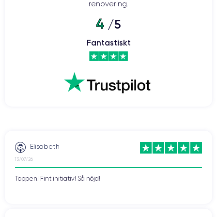
renovering.
4
/5
iPhone 12: 5G-hastighet i din hand
Fantastiskt
De toppmoderna komponenterna i iPhone 12 gör det möjligt att
ansluta till 5G-nätverk. Detta möjliggör hastigheter på upp till 4 Gbps
för en högklassig telefonupplevelse. Detta ger många fördelar:
snabbare nedladdningar, smidigare videospelupplevelser, men även
streaming av bättre kvalitet. Även videosamtal som FaceTime blir
roligare när du kontaktar dina nära och kära.
Vill du dra nytta av denna teknik? Tveka då inte och köp en renoverad
CertiDeal
smartphone från vår
butik. Vi erbjuder enheter som har
experter
garanti
på 24 månader.
kontrollerats av
och som har en
Elisabeth
13/07/26
Toppen! Fint initiativ! Så nöjd!