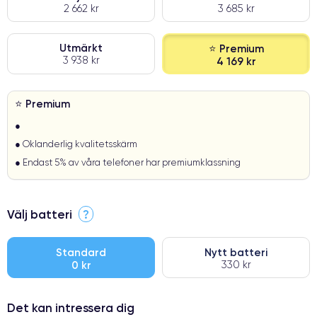
2 662 kr
3 685 kr
Utmärkt
⭐ Premium
3 938 kr
4 169 kr
⭐ Premium
●
● Oklanderlig kvalitetsskärm
● Endast 5% av våra telefoner har premiumklassning
Välj batteri
?
Standard
Nytt batteri
0 kr
330 kr
Det kan intressera dig