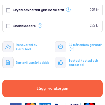
275 kr
?
Skydd och härdat glas installerat
275 kr
?
Snabbladdare
Renoverad av
24 månaders garanti*
CertiDeal
?
Testad, testad och
Batteri i utmärkt skick
omtestad
Lägg i varukorgen