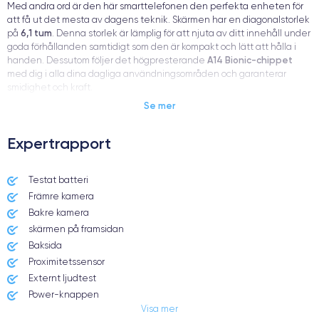
Med andra ord är den här smarttelefonen den perfekta enheten för
att få ut det mesta av dagens teknik. Skärmen har en diagonalstorlek
6,1 tum
på
. Denna storlek är lämplig för att njuta av ditt innehåll under
goda förhållanden samtidigt som den är kompakt och lätt att hålla i
A14 Bionic-chippet
handen. Dessutom följer det högpresterande
med dig i alla dina dagliga användningsområden och garanterar
smidighet och kraft.
Se mer
sex olika
När det gäller färger finns det något för alla. iPhone 12 finns i
Expertrapport
färger
:
Svart, vitt, rött, grönt, blått, lila
Testat batteri
Dessutom kan du, beroende på dina personliga behov, köpa en
Främre kamera
64 GB, 128 GB eller 256 GB
modell med
inbyggd lagring.
Bakre kamera
skärmen på framsidan
Baksida
Proximitetssensor
Fördelarna med iPhone 12
Externt ljudtest
Power-knappen
Visa mer
Jack och Eluttag