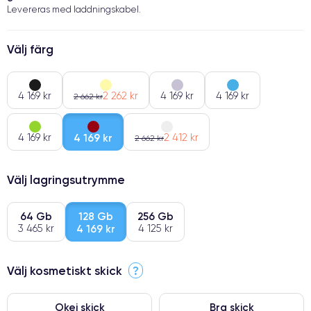
Levereras med laddningskabel.
Välj färg
4 169 kr
2 262 kr
4 169 kr
4 169 kr
2 662 kr
4 169 kr
4 169 kr
2 412 kr
2 662 kr
Välj lagringsutrymme
64 Gb
128 Gb
256 Gb
3 465 kr
4 169 kr
4 125 kr
Välj kosmetiskt skick
?
Okej skick
Bra skick