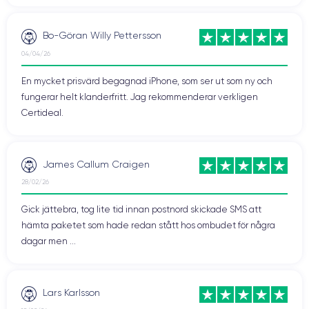
Bo-Göran Willy Pettersson
04/04/26
En mycket prisvärd begagnad iPhone, som ser ut som ny och
fungerar helt klanderfritt. Jag rekommenderar verkligen
Certideal.
James Callum Craigen
28/02/26
Gick jättebra, tog lite tid innan postnord skickade SMS att
hämta paketet som hade redan stått hos ombudet för några
dagar men ...
Lars Karlsson