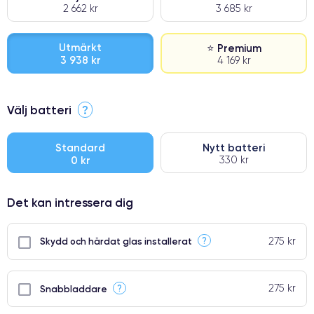
2 662 kr
3 685 kr
Utmärkt
⭐ Premium
3 938 kr
4 169 kr
⭐ Premium
Välj batteri
?
●
● Oklanderlig kvalitetsskärm
Standard
Nytt batteri
0 kr
330 kr
● Endast 5% av våra telefoner har premiumklassning
Det kan intressera dig
275 kr
?
Skydd och härdat glas installerat
275 kr
?
Snabbladdare