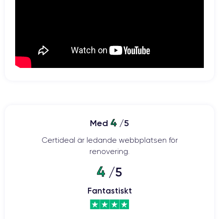
batteri på 2815 mAh
Med sitt
ser den här smarttelefonen till att du
kan arbeta i många timmar utan att behöva laddas upp. Dessutom
kan den laddas trådlöst och batteriet är kompatibelt med
30 minuter för att iPhone 12
snabbladdning. Det räcker alltså med
ska få tillbaka 50 % av sitt batteri.
Kamera:
två kraftfulla 12-megapixelssensorer
Kameran har
: en vidvinkel
med en bländare på f/1,6 och en ultravidvinkel med en bländare på
4
Med
/5
f/2,4. Med 2x digital zoom, 5x digital zoom och optisk stabilisering kan
du enkelt ta kvalitetsfoton när som helst och var som helst.
Certideal är ledande webbplatsen för
renovering.
4
/5
iPhone 12: 5G-hastighet i din hand
Fantastiskt
De toppmoderna komponenterna i iPhone 12 gör det möjligt att
ansluta till 5G-nätverk. Detta möjliggör hastigheter på upp till 4 Gbps
för en högklassig telefonupplevelse. Detta ger många fördelar: