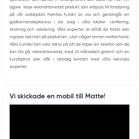
WiFi
ägare. Varje rekonditionerad produkt som erbjuds till försäljning
Skärm:
Nätverk
på vår webbplats hämtas fysiskt av oss och genomgår en
Vibration
godkännandeprocess i tre steg i våra lokaler: verifiering,
Prise USB
en utmärkt OLED-skärm
Först och främst har enheten
. Den har en
testning och validering. Våra experter är alltså de första som
upplösning på 2532 x 1170 pixlar med en densitet på 460 pixlar per
ingriper tekniskt på produkten, utan någon annan mellanhand.
tum. Den är HDR-kompatibel och har ett kontrastförhållande på 2 000
000:1. Med andra ord säkerställer den att du får skimrande färger och
Våra kunder kan vara säkra på att de köper en telefon som de
djupa svarta färger.
kan lita på, rekonditionerad, med 24 månaders garanti och en
kundtjänst som står i ständig kontakt med våra tekniska
experter.
Ljud:
iPhone 12
Om du vill lyssna på musik, titta på en film eller en serie är
det perfekta valet
. Tack vare Dolby Atmos-stereohögtalarna är
Vi skickade en mobil till Matte!
ljudet perfekt spatialiserat och du kan njuta fullt ut av ditt innehåll
hemma eller på språng.
Batteri: