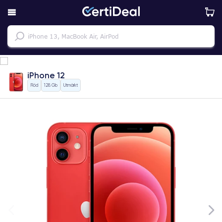
iPhone 12
Röd
128 Gb
Utmärkt