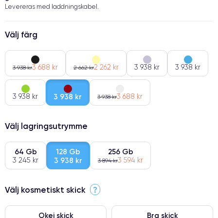
Levereras med laddningskabel.
Välj färg
3 688 kr
2 262 kr
3 938 kr
3 938 kr
3 938 kr
2 662 kr
3 938 kr
3 938 kr
3 688 kr
3 938 kr
Välj lagringsutrymme
64 Gb
128 Gb
256 Gb
3 245 kr
3 938 kr
3 594 kr
3 894 kr
Välj kosmetiskt skick
?
Okej skick
Bra skick