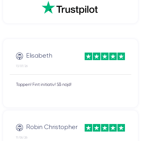
snabbare nedladdningar, smidigare videospelupplevelser, men även
streaming av bättre kvalitet. Även videosamtal som FaceTime blir
roligare när du kontaktar dina nära och kära.
Vill du dra nytta av denna teknik? Tveka då inte och köp en renoverad
CertiDeal
smartphone från vår
butik. Vi erbjuder enheter som har
experter
garanti
på 24 månader.
kontrollerats av
och som har en
Elisabeth
13/07/26
Toppen! Fint initiativ! Så nöjd!
Robin Christopher
11/06/26