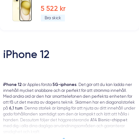
5 522 kr
Bra skick
iPhone 12
iPhone 12
5G-iphones
är Apples första
. Det gör att du kan ladda ner
innehåll mycket snabbare och är perfekt för att strömma innehåll.
Med andra ord är den här smarttelefonen den perfekta enheten för
att få ut det mesta av dagens teknik. Skärmen har en diagonalstorlek
6,1 tum
på
. Denna storlek är lämplig för att njuta av ditt innehåll under
goda förhållanden samtidigt som den är kompakt och lätt att hålla i
A14 Bionic-chippet
handen. Dessutom följer det högpresterande
med dig i alla dina dagliga användningsområden och garanterar
smidighet och kraft.