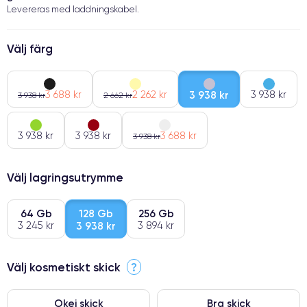
Levereras med laddningskabel.
Välj färg
3 688 kr
2 262 kr
3 938 kr
3 938 kr
3 938 kr
2 662 kr
3 938 kr
3 938 kr
3 688 kr
3 938 kr
Välj lagringsutrymme
64 Gb
128 Gb
256 Gb
3 245 kr
3 938 kr
3 894 kr
Välj kosmetiskt skick
?
Okej skick
Bra skick