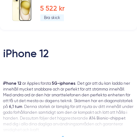
5 522 kr
Bra skick
iPhone 12
iPhone 12
5G-iphones
är Apples första
. Det gör att du kan ladda ner
innehåll mycket snabbare och är perfekt för att strömma innehåll.
Med andra ord är den här smarttelefonen den perfekta enheten för
att få ut det mesta av dagens teknik. Skärmen har en diagonalstorlek
6,1 tum
på
. Denna storlek är lämplig för att njuta av ditt innehåll under
goda förhållanden samtidigt som den är kompakt och lätt att hålla i
A14 Bionic-chippet
handen. Dessutom följer det högpresterande
med dig i alla dina dagliga användningsområden och garanterar
smidighet och kraft.