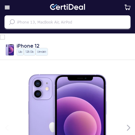
iPhone 12
Lila
128 Gb
Utmärkt