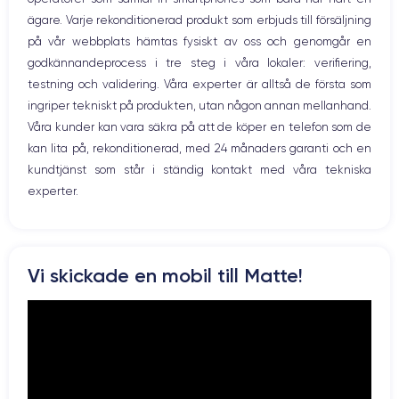
WiFi
ägare. Varje rekonditionerad produkt som erbjuds till försäljning
Skärm:
Nätverk
på vår webbplats hämtas fysiskt av oss och genomgår en
Vibration
godkännandeprocess i tre steg i våra lokaler: verifiering,
Prise USB
en utmärkt OLED-skärm
Först och främst har enheten
. Den har en
testning och validering. Våra experter är alltså de första som
upplösning på 2532 x 1170 pixlar med en densitet på 460 pixlar per
ingriper tekniskt på produkten, utan någon annan mellanhand.
tum. Den är HDR-kompatibel och har ett kontrastförhållande på 2 000
000:1. Med andra ord säkerställer den att du får skimrande färger och
Våra kunder kan vara säkra på att de köper en telefon som de
djupa svarta färger.
kan lita på, rekonditionerad, med 24 månaders garanti och en
kundtjänst som står i ständig kontakt med våra tekniska
experter.
Ljud:
iPhone 12
Om du vill lyssna på musik, titta på en film eller en serie är
det perfekta valet
. Tack vare Dolby Atmos-stereohögtalarna är
Vi skickade en mobil till Matte!
ljudet perfekt spatialiserat och du kan njuta fullt ut av ditt innehåll
hemma eller på språng.
Batteri: