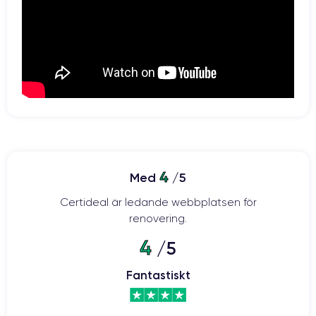
batteri på 2815 mAh
Med sitt
ser den här smarttelefonen till att du
kan arbeta i många timmar utan att behöva laddas upp. Dessutom
kan den laddas trådlöst och batteriet är kompatibelt med
30 minuter för att iPhone 12
snabbladdning. Det räcker alltså med
ska få tillbaka 50 % av sitt batteri.
Kamera:
två kraftfulla 12-megapixelssensorer
Kameran har
: en vidvinkel
med en bländare på f/1,6 och en ultravidvinkel med en bländare på
4
Med
/5
f/2,4. Med 2x digital zoom, 5x digital zoom och optisk stabilisering kan
du enkelt ta kvalitetsfoton när som helst och var som helst.
Certideal är ledande webbplatsen för
renovering.
4
/5
iPhone 12: 5G-hastighet i din hand
Fantastiskt
De toppmoderna komponenterna i iPhone 12 gör det möjligt att
ansluta till 5G-nätverk. Detta möjliggör hastigheter på upp till 4 Gbps
för en högklassig telefonupplevelse. Detta ger många fördelar: