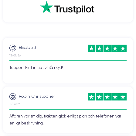
snabbare nedladdningar, smidigare videospelupplevelser, men även
streaming av bättre kvalitet. Även videosamtal som FaceTime blir
roligare när du kontaktar dina nära och kära.
Vill du dra nytta av denna teknik? Tveka då inte och köp en renoverad
CertiDeal
smartphone från vår
butik. Vi erbjuder enheter som har
experter
garanti
på 24 månader.
kontrollerats av
och som har en
Elisabeth
13/07/26
Toppen! Fint initiativ! Så nöjd!
Robin Christopher
11/06/26
Affären var smidig, frakten gick enligt plan och telefonen var
enligt beskrivning.