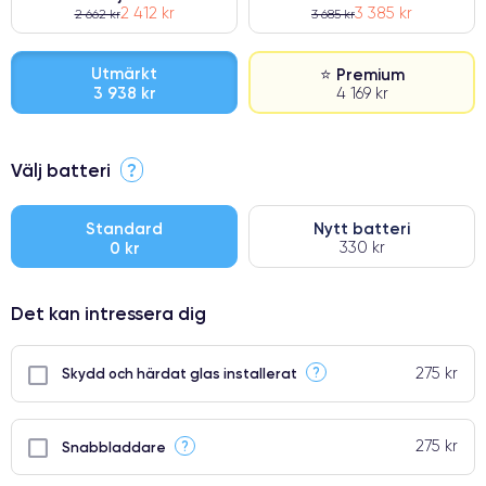
2 412 kr
3 385 kr
2 662 kr
3 685 kr
Utmärkt
⭐ Premium
3 938 kr
4 169 kr
⭐ Premium
Välj batteri
?
●
● Oklanderlig kvalitetsskärm
Standard
Nytt batteri
0 kr
330 kr
● Endast 5% av våra telefoner har premiumklassning
Det kan intressera dig
275 kr
?
Skydd och härdat glas installerat
275 kr
?
Snabbladdare