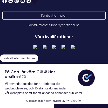
Kontaktformulär
Kontakta oss: support@certideal.se
Våra kvalifikationer
Fortsätt utan samtycke
På Certi är våra C🍪🍪kies
utsökta! 🤤
Allmänna försäljningsvillkor
Vi använder cookies för att förbättra din
Certideal © 2026 Alla rättigheter
webbupplevelse, och förstå hur du använder
förbehållna
vår webbplats samt för att anpassa annonser publicerar.
Garanterat 24 månader
Godkännanden som intygats av
3 938 kr
Lägg i varukorgen