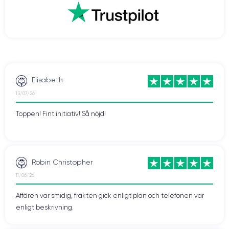
snabbare nedladdningar, smidigare videospelupplevelser, men även
streaming av bättre kvalitet. Även videosamtal som FaceTime blir
roligare när du kontaktar dina nära och kära.
Vill du dra nytta av denna teknik? Tveka då inte och köp en renoverad
CertiDeal
smartphone från vår
butik. Vi erbjuder enheter som har
experter
garanti
på 24 månader.
kontrollerats av
och som har en
Elisabeth
13/07/26
Toppen! Fint initiativ! Så nöjd!
Robin Christopher
11/06/26
Affären var smidig, frakten gick enligt plan och telefonen var
enligt beskrivning.