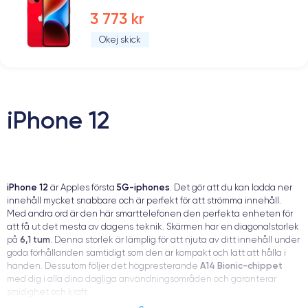
3 773 kr
Okej skick
iPhone 12
iPhone 12
5G-iphones
är Apples första
. Det gör att du kan ladda ner
innehåll mycket snabbare och är perfekt för att strömma innehåll.
Med andra ord är den här smarttelefonen den perfekta enheten för
att få ut det mesta av dagens teknik. Skärmen har en diagonalstorlek
6,1 tum
på
. Denna storlek är lämplig för att njuta av ditt innehåll under
goda förhållanden samtidigt som den är kompakt och lätt att hålla i
A14 Bionic-chippet
handen. Dessutom följer det högpresterande
med dig i alla dina dagliga användningsområden och garanterar
smidighet och kraft.