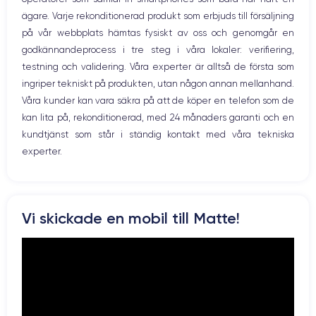
WiFi
ägare. Varje rekonditionerad produkt som erbjuds till försäljning
Skärm:
Nätverk
på vår webbplats hämtas fysiskt av oss och genomgår en
Vibration
godkännandeprocess i tre steg i våra lokaler: verifiering,
Prise USB
en utmärkt OLED-skärm
Först och främst har enheten
. Den har en
testning och validering. Våra experter är alltså de första som
upplösning på 2532 x 1170 pixlar med en densitet på 460 pixlar per
ingriper tekniskt på produkten, utan någon annan mellanhand.
tum. Den är HDR-kompatibel och har ett kontrastförhållande på 2 000
000:1. Med andra ord säkerställer den att du får skimrande färger och
Våra kunder kan vara säkra på att de köper en telefon som de
djupa svarta färger.
kan lita på, rekonditionerad, med 24 månaders garanti och en
kundtjänst som står i ständig kontakt med våra tekniska
experter.
Ljud:
iPhone 12
Om du vill lyssna på musik, titta på en film eller en serie är
det perfekta valet
. Tack vare Dolby Atmos-stereohögtalarna är
Vi skickade en mobil till Matte!
ljudet perfekt spatialiserat och du kan njuta fullt ut av ditt innehåll
hemma eller på språng.
Batteri: