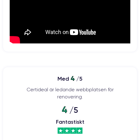
batteri på 2815 mAh
Med sitt
ser den här smarttelefonen till att du
kan arbeta i många timmar utan att behöva laddas upp. Dessutom
kan den laddas trådlöst och batteriet är kompatibelt med
30 minuter för att iPhone 12
snabbladdning. Det räcker alltså med
ska få tillbaka 50 % av sitt batteri.
Kamera:
två kraftfulla 12-megapixelssensorer
Kameran har
: en vidvinkel
med en bländare på f/1,6 och en ultravidvinkel med en bländare på
4
Med
/5
f/2,4. Med 2x digital zoom, 5x digital zoom och optisk stabilisering kan
du enkelt ta kvalitetsfoton när som helst och var som helst.
Certideal är ledande webbplatsen för
renovering.
4
/5
iPhone 12: 5G-hastighet i din hand
Fantastiskt
De toppmoderna komponenterna i iPhone 12 gör det möjligt att
ansluta till 5G-nätverk. Detta möjliggör hastigheter på upp till 4 Gbps
för en högklassig telefonupplevelse. Detta ger många fördelar: