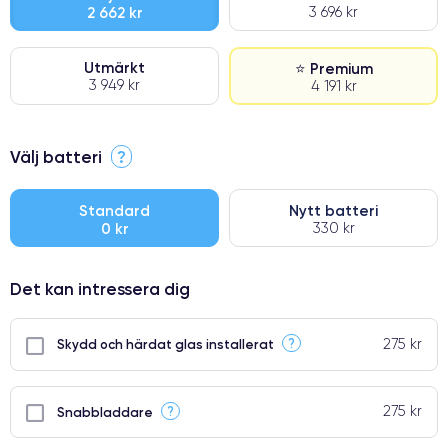
2 662 kr
3 696 kr
Utmärkt
⭐ Premium
3 949 kr
4 191 kr
⭐ Premium
Välj batteri
?
●
● Oklanderlig kvalitetsskärm
Standard
Nytt batteri
0 kr
330 kr
● Endast 5% av våra telefoner har premiumklassning
Det kan intressera dig
275 kr
?
Skydd och härdat glas installerat
275 kr
?
Snabbladdare