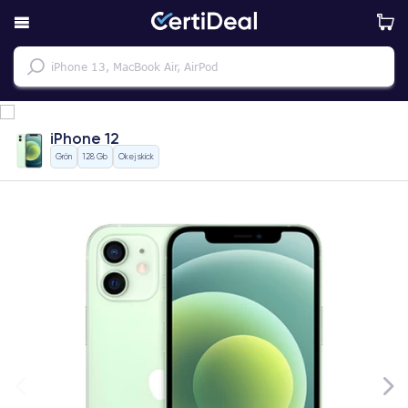
iPhone 12
Grön
128 Gb
Okej skick