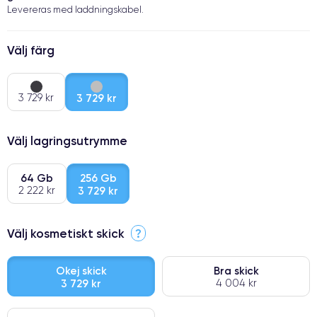
Levereras med laddningskabel.
Välj färg
3 729 kr
3 729 kr
Välj lagringsutrymme
64 Gb
256 Gb
2 222 kr
3 729 kr
Välj kosmetiskt skick
?
Okej skick
Bra skick
3 729 kr
4 004 kr