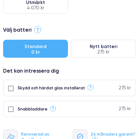
Utmärkt
4 070 kr
⭐ Premium
Välj batteri
?
●
● Oklanderlig kvalitetsskärm
Standard
Nytt batteri
0 kr
275 kr
● Endast 5% av våra telefoner har premiumklassning
Det kan intressera dig
275 kr
?
Skydd och härdat glas installerat
275 kr
?
Snabbladdare
Renoverad av
24 månaders garanti*