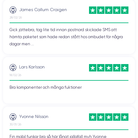
James Callum Craigen
28/02/26
Gick jättebra, tog lite tid innan postnord skickade SMS att
hämta paketet som hade redan stått hos ombudet för några
dagar men ...
Lars Karlsson
18/02/26
Bra komponenter och många fuktioner
Yvonne Nilsson
30/01/26
Fin mobil funkar bra så här långt iallafall mvh Yvonne