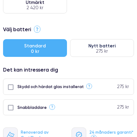
Utmärkt
2 420 kr
⭐ Premium
Välj batteri
?
●
● Oklanderlig kvalitetsskärm
Standard
Nytt batteri
0 kr
275 kr
● Endast 5% av våra telefoner har premiumklassning
Det kan intressera dig
275 kr
?
Skydd och härdat glas installerat
275 kr
?
Snabbladdare
Renoverad av
24 månaders garanti*