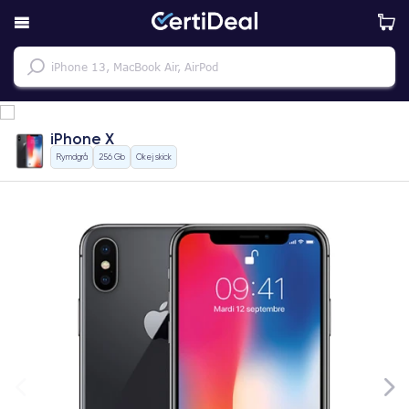
iPhone X
Rymdgrå
256 Gb
Okej skick