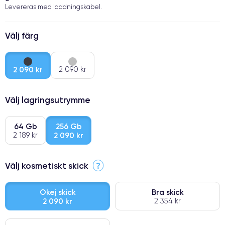
Levereras med laddningskabel.
Välj färg
2 090 kr
2 090 kr
Välj lagringsutrymme
64 Gb
256 Gb
2 189 kr
2 090 kr
Välj kosmetiskt skick
?
Okej skick
Bra skick
2 090 kr
2 354 kr