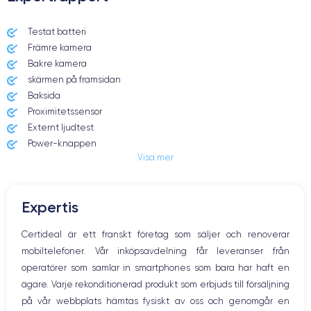
Dimensions et poids iPhone X
Testat batteri
Främre kamera
Date de sortie
Système exploit.
03/11/2017
iOS (iOS 16)
Bakre kamera
skärmen på framsidan
Dimensions
Poids
Baksida
143.6×70.9×7.7 mm
174 g
Proximitetssensor
Externt ljudtest
Écran
Résolution écran
Power-knappen
OLED 5.8 pouces
2436 x 1125 pixels
Visa mer
Jack och Eluttag
Mute knappen
RAM
Mémoire interne
Volymknapparna
3 GO
64,256 GO
Expertis
Högtalare
Nom de la puce
Nombre de cœurs
Mikrofon
Certideal är ett franskt företag som säljer och renoverar
Apple A11 Bionic
6
Hem-knappen
mobiltelefoner. Vår inköpsavdelning får leveranser från
Bluetooth
Nom GPU
Fréq. processeur
operatörer som samlar in smartphones som bara har haft en
WiFi
Apple GPU (3-Core)
2.39 GHz
ägare. Varje rekonditionerad produkt som erbjuds till försäljning
Nätverk
på vår webbplats hämtas fysiskt av oss och genomgår en
Vibration
Caméra
Caméra Frontale