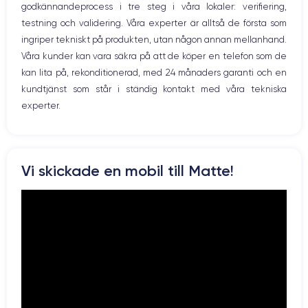
godkännandeprocess i tre steg i våra lokaler: verifiering,
Prise USB
12 MP
7 MP
testning och validering. Våra experter är alltså de första som
ingriper tekniskt på produkten, utan någon annan mellanhand.
Résolution vidéo
Recharge rapide
4K - 3840x2160px
Oui, minimum 15W
Våra kunder kan vara säkra på att de köper en telefon som de
kan lita på, rekonditionerad, med 24 månaders garanti och en
Batterie
Dual SIM
kundtjänst som står i ständig kontakt med våra tekniska
2716 mAh
No
experter.
Réseau mobile
Débloqué
4G+
Oui, tous opérateurs
Pour découvrir toutes les caractéristiques, vous pouvez consulter
Vi skickade en mobil till Matte!
la
fiche technique de l'iPhone X.