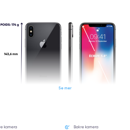
Se mer
Dimensions et poids iPhone X
re kamera
Bakre kamera
Système exploit.