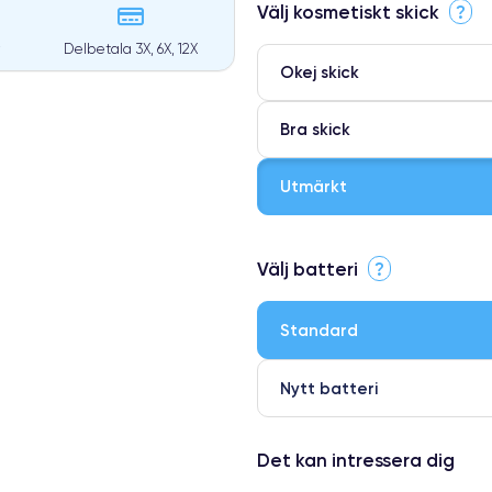
Välj kosmetiskt skick
?
Delbetala 3X, 6X, 12X
Okej skick
Bra skick
Utmärkt
⭐ Premium
Välj batteri
?
●
● Oklanderlig kvalitetsskärm
Standard
● Endast 5% av våra telefoner h
Nytt batteri
Det kan intressera dig