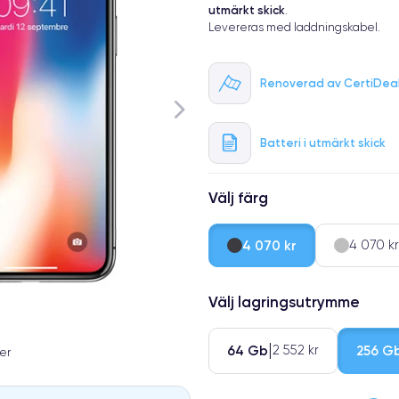
utmärkt skick
.
Levereras med laddningskabel.
Renoverad av CertiDea
Batteri i utmärkt skick
Välj färg
4 070 kr
4 070 kr
Välj lagringsutrymme
64 Gb
256 G
2 552 kr
er