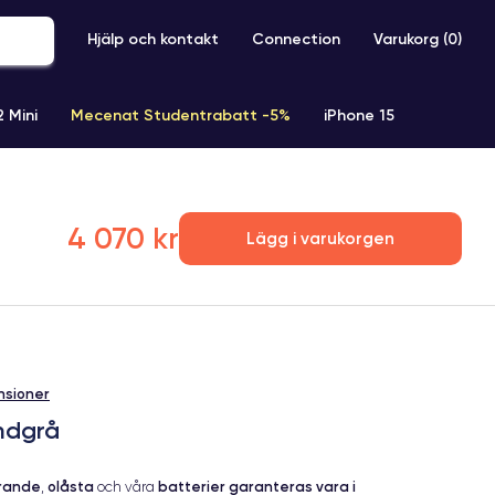
Hjälp och kontakt
Connection
Varukorg (
0
)
2 Mini
Mecenat Studentrabatt -5%
iPhone 15
iPhone XR
iPhone SE 2 (2020)
iPhone X
iPhone XS
4 070 kr
Lägg i varukorgen
nsioner
mdgrå
erande
olåsta
batterier garanteras vara i
,
och våra