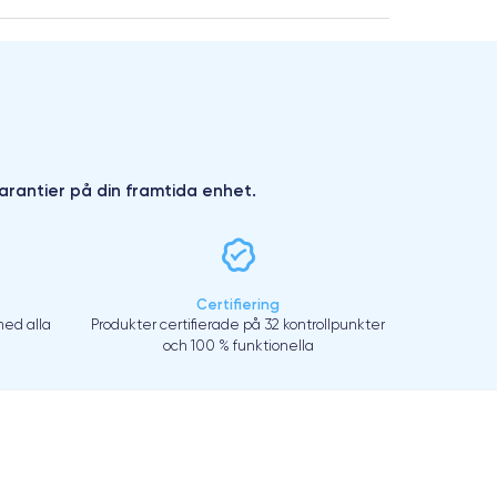
arantier på din framtida enhet.
Certifiering
ed alla
Produkter certifierade på 32 kontrollpunkter
och 100 % funktionella