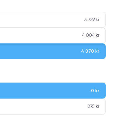
3 729 kr
4 004 kr
4 070 kr
0 kr
ar premiumklassning
275 kr