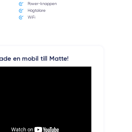
Power-knappen
Högtalare
WiFi
kade en mobil till Matte!