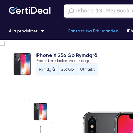
Alla produkter
Fantastiska Erbjudanden
iP
iPhone 16
iPhone 13 Pro
iPhone SE 3 (2022)
iPhone 1
iPhone X 256 Gb Rymdgrå
Produkten skickas inom
7 dagar
iPhone 11 Pro
iPhone 15 Pro
Rymdgrå
256 Gb
Utmärkt