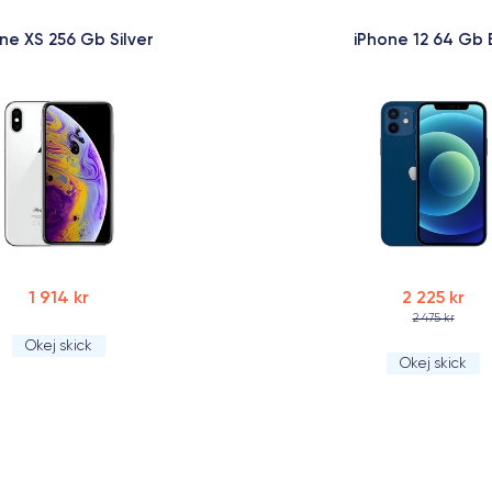
ne XS 256 Gb Silver
iPhone 12 64 Gb 
1 914 kr
2 225 kr
2 475 kr
Okej skick
Okej skick