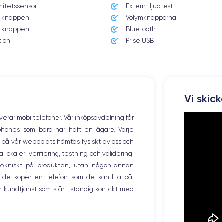
mitetssensor
Externt ljudtest
iOS (iOS 16)
 knappen
Volymknapparna
knappen
Bluetooth
Poids
174 g
tion
Prise USB
Résolution écran
2436 x 1125 pixels
Mémoire interne
Vi skic
64,256 GO
overar mobiltelefoner. Vår inköpsavdelning får
Nombre de cœurs
tphones som bara har haft en ägare. Varje
6
ng på vår webbplats hämtas fysiskt av oss och
okaler: verifiering, testning och validering.
Fréq. processeur
2.39 GHz
r tekniskt på produkten, utan någon annan
 de köper en telefon som de kan lita på,
Caméra Frontale
 kundtjänst som står i ständig kontakt med
7 MP
Recharge rapide