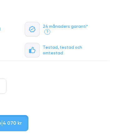
24 månaders garanti*
l
?
Testad, testad och
omtestad
b
4 070 kr