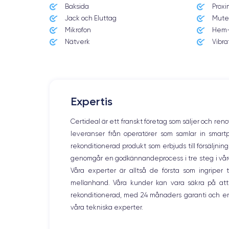
Baksida
Proxi
03/11/2017
Jack och Eluttag
Mute
Mikrofon
Hem-
Dimensions
143.6×70.9×7.7 mm
Nätverk
Vibra
Écran
OLED 5.8 pouces
RAM
Expertis
3 GO
Certideal är ett franskt företag som säljer och ren
Nom de la puce
leveranser från operatörer som samlar in smar
Apple A11 Bionic
rekonditionerad produkt som erbjuds till försäljni
genomgår en godkännandeprocess i tre steg i våra l
Nom GPU
Apple GPU (3-Core)
Våra experter är alltså de första som ingripe
mellanhand. Våra kunder kan vara säkra på att
Caméra
rekonditionerad, med 24 månaders garanti och en
12 MP
våra tekniska experter.
Résolution vidéo