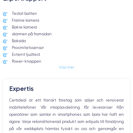
Dimensions et poids iPhone X
Testat batteri
Främre kamera
Date de sortie
Système exploit.
03/11/2017
iOS (iOS 16)
Bakre kamera
skärmen på framsidan
Dimensions
Poids
Baksida
143.6×70.9×7.7 mm
174 g
Proximitetssensor
Externt ljudtest
Écran
Résolution écran
Power-knappen
OLED 5.8 pouces
2436 x 1125 pixels
Visa mer
Jack och Eluttag
Mute knappen
RAM
Mémoire interne
Volymknapparna
3 GO
64,256 GO
Expertis
Högtalare
Nom de la puce
Nombre de cœurs
Mikrofon
Certideal är ett franskt företag som säljer och renoverar
Apple A11 Bionic
6
Hem-knappen
mobiltelefoner. Vår inköpsavdelning får leveranser från
Bluetooth
Nom GPU
Fréq. processeur
operatörer som samlar in smartphones som bara har haft en
WiFi
Apple GPU (3-Core)
2.39 GHz
ägare. Varje rekonditionerad produkt som erbjuds till försäljning
Nätverk
på vår webbplats hämtas fysiskt av oss och genomgår en
Vibration
Caméra
Caméra Frontale