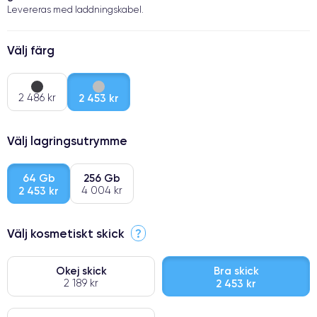
Levereras med laddningskabel.
Välj färg
2 486 kr
2 453 kr
Välj lagringsutrymme
64 Gb
256 Gb
2 453 kr
4 004 kr
Välj kosmetiskt skick
?
Okej skick
Bra skick
2 189 kr
2 453 kr