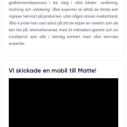
godkännandeprocess i tre steg i våra lokaler: verifiering,
Prise USB
12 MP
7 MP
testning och validering. Våra experter är alltså de första som
ingriper tekniskt på produkten, utan någon annan mellanhand.
Résolution vidéo
Recharge rapide
4K - 3840x2160px
Oui, minimum 15W
Våra kunder kan vara säkra på att de köper en telefon som de
kan lita på, rekonditionerad, med 24 månaders garanti och en
Batterie
Dual SIM
kundtjänst som står i ständig kontakt med våra tekniska
2716 mAh
No
experter.
Réseau mobile
Débloqué
4G+
Oui, tous opérateurs
Pour découvrir toutes les caractéristiques, vous pouvez consulter
Vi skickade en mobil till Matte!
la
fiche technique de l'iPhone X.