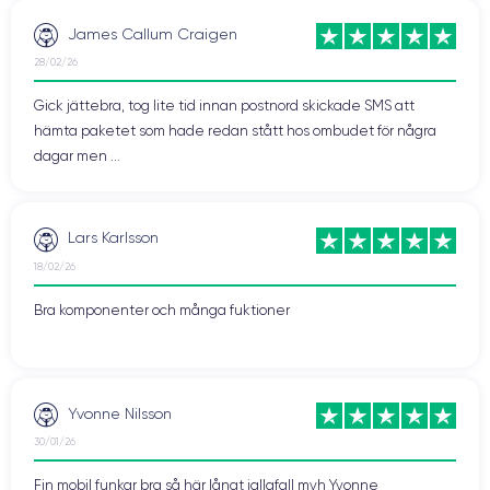
James Callum Craigen
28/02/26
Gick jättebra, tog lite tid innan postnord skickade SMS att
hämta paketet som hade redan stått hos ombudet för några
dagar men ...
Lars Karlsson
18/02/26
Bra komponenter och många fuktioner
Yvonne Nilsson
30/01/26
Fin mobil funkar bra så här långt iallafall mvh Yvonne