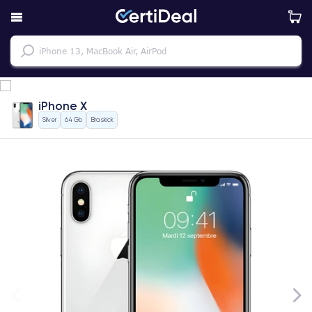
iPhone X
Silver
64 Gb
Bra skick