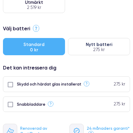
Utmärkt
2 519 kr
⭐ Premium
Välj batteri
?
●
● Oklanderlig kvalitetsskärm
Standard
Nytt batteri
0 kr
275 kr
● Endast 5% av våra telefoner har premiumklassning
Det kan intressera dig
275 kr
?
Skydd och härdat glas installerat
275 kr
?
Snabbladdare
Renoverad av
24 månaders garanti*