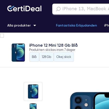
Alla produkter
Fantastiska Erbjudanden
iP
iPhone 16
iPhone 13 Pro
iPhone SE 3 (2022)
iPhone 1
iPhone 12 Mini 128 Gb Blå
Produkten skickas inom
7 dagar
iPhone 11 Pro
iPhone 15 Pro
Blå
128 Gb
Okej skick