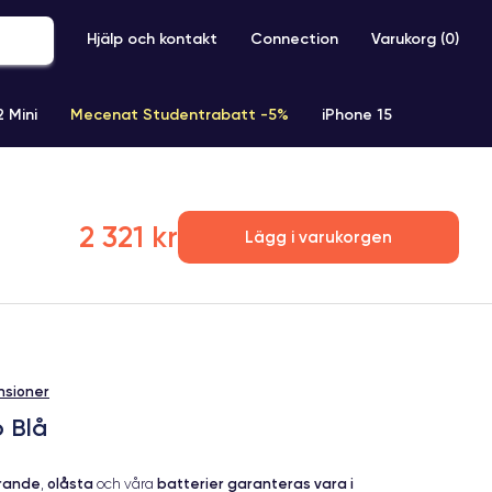
Hjälp och kontakt
Connection
Varukorg (
0
)
2 Mini
Mecenat Studentrabatt -5%
iPhone 15
iPhone XR
iPhone SE 2 (2020)
iPhone X
iPhone XS
2 321 kr
Lägg i varukorgen
nsioner
b Blå
erande
olåsta
batterier garanteras vara i
,
och våra