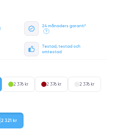
24 månaders garanti*
l
?
Testad, testad och
omtestad
2 376 kr
2 376 kr
2 376 kr
2 321 kr