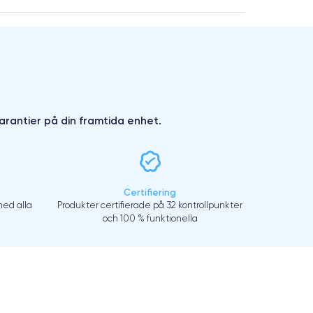
arantier på din framtida enhet.
Certifiering
ed alla
Produkter certifierade på 32 kontrollpunkter
och 100 % funktionella