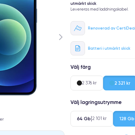
utmärkt skick
.
Levereras med laddningskabel.
Renoverad av CertiDea
Batteri i utmärkt skick
Välj färg
2 376 kr
2 321 kr
Välj lagringsutrymme
64 Gb
128 Gb
2 101 kr
er