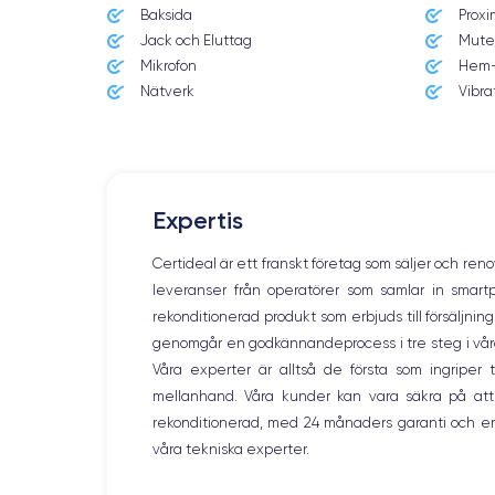
Baksida
Proxi
Jack och Eluttag
Mute
Med så mycket teknik och innovation kommer priset på tel
Mikrofon
Hem-
då dra nytta av ett pris som är upp till 70 % lägre än dess
Nätverk
Vibra
Skärm:
Expertis
iPhone 12 mini
är liten men effektiv och har en OLED-skär
och behaglig. Dessutom garanterar HDR-kompatibilitet och
Certideal är ett franskt företag som säljer och ren
leveranser från operatörer som samlar in smar
rekonditionerad produkt som erbjuds till försäljni
genomgår en godkännandeprocess i tre steg i våra l
Ljud:
Våra experter är alltså de första som ingripe
mellanhand. Våra kunder kan vara säkra på att
Audiofiler kommer att bli nöjda med den här enheten. Den
rekonditionerad, med 24 månaders garanti och en
högpresterande enhet.
ljudet i en kompakt,
Dessutom ka
våra tekniska experter.