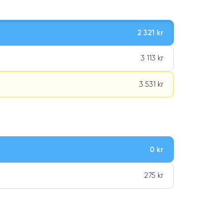
2 321 kr
3 113 kr
3 531 kr
0 kr
ar premiumklassning
275 kr