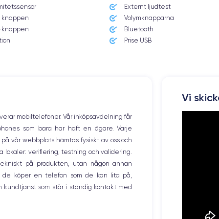
mitetssensor
Externt ljudtest
 knappen
Volymknapparna
efonen att stiga. Du kan dock enkelt dra nytta av enhetens styrkor om du
knappen
Bluetooth
 nya motsvarighet.
tion
Prise USB
Vi skic
m med en upplösning på 2340 x 1080 pixlar och en densitet på 476 pixlar p
 ett kontrastförhållande på 2 000 000:1 en enastående prestanda när du ti
overar mobiltelefoner. Vår inköpsavdelning får
tphones som bara har haft en ägare. Varje
ng på vår webbplats hämtas fysiskt av oss och
okaler: verifiering, testning och validering.
r tekniskt på produkten, utan någon annan
 de köper en telefon som de kan lita på,
 har två stereohögtalare. Dessutom är högtalarna Dolby Atmos-kompatibla,
 kundtjänst som står i ständig kontakt med
n du lyssna på musik i många olika format som Apple Lossless, Dolby Digita