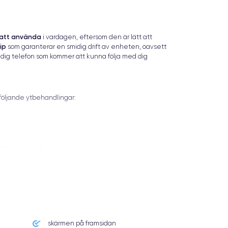
 att använda
i vardagen, eftersom den är lätt att
ip
som garanterar en smidig drift av enheten, oavsett
ig telefon som kommer att kunna följa med dig
 följande ytbehandlingar:
m bäst passar dina behov.
skärmen på framsidan