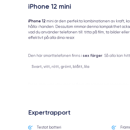
iPhone 12 mini
iPhone 12
mini är den perfekta kombinationen av kraft, 
hålla i handen. Dessutom rimmar denna kompakthet också 
vad du använder telefonen till: titta på film, ta bilder ell
effektivt på alla dina resor.
sex färger
Den här smarttelefonen finns i
. Så alla kan h
Svart, vitt, rött, grönt, blått, lila
Dessutom erbjuder märket flera olika lagringskapaciteter
Expertrapport
Fördelarna med iPhon
Testat batteri
Främ