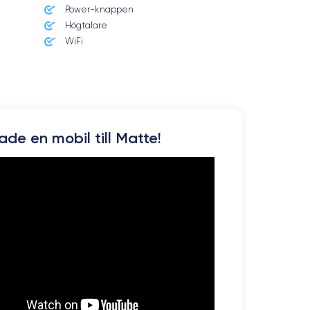
Power-knappen
Högtalare
renoverad smartphone
 väljer att köpa en
WiFi
. Du kan
kade en mobil till Matte!
er tum. Detta innebär att bilden på skärmen är skarp
ttar på filmer eller tv-serier.
 så du kan njuta av en fantastisk spatialisering av
l, MP3, FLAC eller AAC-LC.