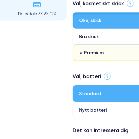
Välj kosmetiskt skick
?
Delbetala 3X, 6X, 12X
Okej skick
Bra skick
⭐ Premium
⭐ Premium
Välj batteri
?
●
● Oklanderlig kvalitetsskärm
Standard
● Endast 5% av våra telefoner h
Nytt batteri
Det kan intressera dig