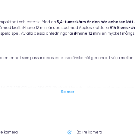
5,4-tumsskärm är den här enheten lätt
kompakthet och estetik. Med en
A14 Bionic-ch
med kraft. iPhone 12 mini är utrustad med Apples kraftfulla
iPhone 12 mini
er spela spel. Av alla dessa anledningar är
en mycket mångsid
itta en enhet som passar deras estetiska önskemål genom att välja mellan
64 GB, 128 GB eller 256 GB
:
. På så sätt kan du välja den konfiguration so
Se mer
e 12 mini
re kamera
Bakre kamera