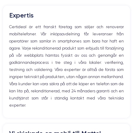
Mute knappen
Nom CPU
Nombre de cœurs
Volymknapparna
Puce A16 Bionic
5
Expertis
Högtalare
Mikrofon
Nom GPU
Fréq. processeur
Certideal är ett franskt företag som säljer och renoverar
GPU 5 cœurs
Sub-6 GHz
Hem-knappen
mobiltelefoner. Vår inköpsavdelning får leveranser från
Bluetooth
operatörer som samlar in smartphones som bara har haft en
Caméra
Caméra Frontale
WiFi
48 Mpx
12 Mpx
ägare. Varje rekonditionerad produkt som erbjuds till försäljning
Nätverk
på vår webbplats hämtas fysiskt av oss och genomgår en
Vibration
Résolution vidéo
Recharge rapide
godkännandeprocess i tre steg i våra lokaler: verifiering,
Prise USB
4K - 3840 x 2160 px
Oui, 20W
testning och validering. Våra experter är alltså de första som
ingriper tekniskt på produkten, utan någon annan mellanhand.
Batterie
Type de SIM
Våra kunder kan vara säkra på att de köper en telefon som de
3349 mAh
eSIM
kan lita på, rekonditionerad, med 24 månaders garanti och en
Réseau mobile
Débloqué
kundtjänst som står i ständig kontakt med våra tekniska
5G
Oui, tous opérateurs
experter.
Si vous souhaitez découvrir en détail les caractéristiques de ce
smartphone, consulter la
fiche technique de l'iPhone 15.