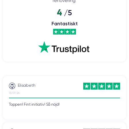
renovering.
4
/5
Fantastiskt
Elisabeth
13/07/26
Toppen! Fint initiativ! Så nöjd!