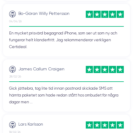
Bo-Göran Willy Pettersson
04/04/26
En mycket prisvärd begagnad iPhone, som ser ut som ny och
fungerar helt klanderfritt. Jag rekommenderar verkligen
Certideal.
James Callum Craigen
28/02/26
Gick jättebra, tog lite tid innan postnord skickade SMS att
hämta paketet som hade redan stått hos ombudet för några
dagar men ...
Lars Karlsson
18/02/26