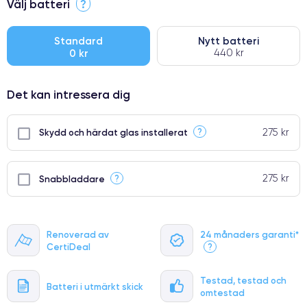
Välj batteri
?
●
● Oklanderlig kvalitetsskärm
Standard
Nytt batteri
0 kr
440 kr
● Endast 5% av våra telefoner har premiumklassning
Det kan intressera dig
275 kr
?
Skydd och härdat glas installerat
275 kr
?
Snabbladdare
Renoverad av
24 månaders garanti*
CertiDeal
?
Testad, testad och
Batteri i utmärkt skick
omtestad