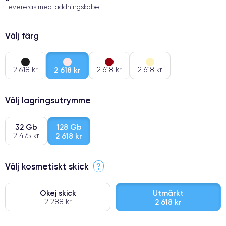
Levereras med laddningskabel.
Välj färg
2 618 kr
2 618 kr
2 618 kr
2 618 kr
Välj lagringsutrymme
32 Gb
128 Gb
2 475 kr
2 618 kr
Välj kosmetiskt skick
?
Okej skick
Utmärkt
2 288 kr
2 618 kr