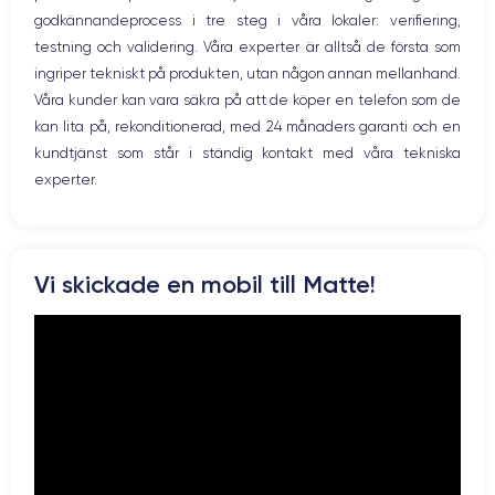
Caméra
Caméra Frontale
godkännandeprocess i tre steg i våra lokaler: verifiering,
Prise USB
12 MP
7 MP
testning och validering. Våra experter är alltså de första som
ingriper tekniskt på produkten, utan någon annan mellanhand.
Résolution vidéo
Recharge rapide
4K - 3840x2160px
Non
Våra kunder kan vara säkra på att de köper en telefon som de
kan lita på, rekonditionerad, med 24 månaders garanti och en
Batterie
Dual SIM
kundtjänst som står i ständig kontakt med våra tekniska
2900 mAh
Non
experter.
Réseau mobile
Débloqué
LTE/4G
Oui, tous opérateurs
Pour en savoir plus, vous pouvez consulter la
fiche technique de
Vi skickade en mobil till Matte!
l'iPhone 7 Plus.