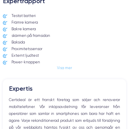
Expertrapport
Dimensions et poids iPhone 7 Plus
Testat batteri
Främre kamera
Date de sortie
Système exploit.
07/09/2016
iOS (iOS 15)
Bakre kamera
skärmen på framsidan
Dimensions
Poids
Baksida
158.2×77.9×7.3 mm
188 g
Proximitetssensor
Externt ljudtest
Écran
Résolution écran
Power-knappen
IPS LCD 5.5 pouces
1920 x 1080 pixels
Visa mer
Jack och Eluttag
Mute knappen
RAM
Mémoire interne
Volymknapparna
3 GO
32,128,256 GO
Expertis
Högtalare
Nom de la puce
Nombre de cœurs
Mikrofon
Certideal är ett franskt företag som säljer och renoverar
Apple A10 Fusion
4
Hem-knappen
mobiltelefoner. Vår inköpsavdelning får leveranser från
Bluetooth
Nom GPU
Fréq. processeur
operatörer som samlar in smartphones som bara har haft en
WiFi
PowerVR GT7600 GPU
2.23 GHz
ägare. Varje rekonditionerad produkt som erbjuds till försäljning
Nätverk
på vår webbplats hämtas fysiskt av oss och genomgår en
Vibration