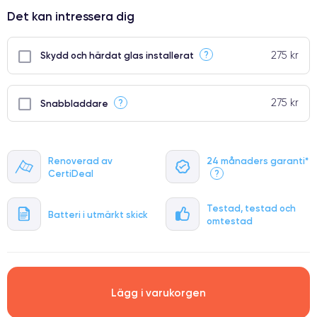
⭐ Premium
Det kan intressera dig
●
● Oklanderlig kvalitetsskärm
275 kr
?
Skydd och härdat glas installerat
● Endast 5% av våra telefoner har premiumklassning
275 kr
?
Snabbladdare
Renoverad av
24 månaders garanti*
CertiDeal
?
Testad, testad och
Batteri i utmärkt skick
omtestad
Lägg i varukorgen