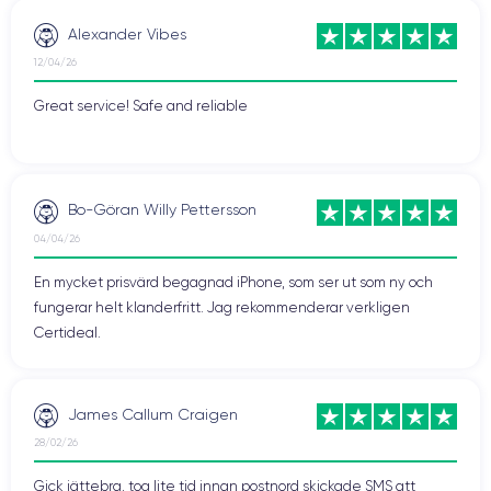
Alexander Vibes
12/04/26
Great service! Safe and reliable
Bo-Göran Willy Pettersson
04/04/26
En mycket prisvärd begagnad iPhone, som ser ut som ny och
fungerar helt klanderfritt. Jag rekommenderar verkligen
Certideal.
James Callum Craigen
28/02/26
Gick jättebra, tog lite tid innan postnord skickade SMS att