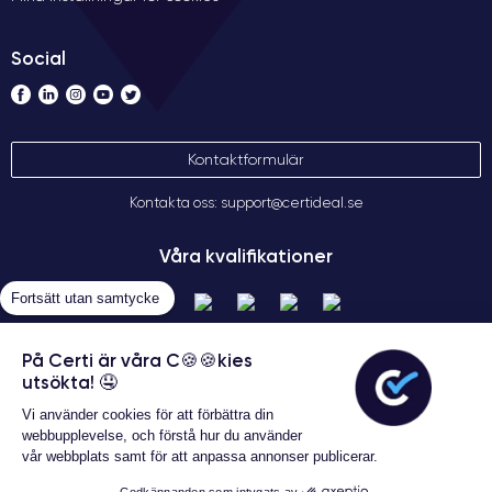
Social
Kontaktformulär
Kontakta oss: support@certideal.se
Våra kvalifikationer
Fortsätt utan samtycke
På Certi är våra C🍪🍪kies
utsökta! 🤤
Vi använder cookies för att förbättra din
webbupplevelse, och förstå hur du använder
vår webbplats samt för att anpassa annonser publicerar.
Allmänna försäljningsvillkor
Certideal © 2026 Alla rättigheter
Godkännanden som intygats av