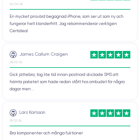
fysiska förändringar och utseende. Det är till exempel möjligt att
04/04/26
känna igen ett ansikte även om det bär solglasögon, en halsduk
eller andra tillbehör.
En mycket prisvärd begagnad iPhone, som ser ut som ny och
fungerar helt klanderfritt. Jag rekommenderar verkligen
Alla dessa uppgifter om ansiktsigenkänning lagras i en slags säker
Certideal.
"låda" för att skydda användarens personuppgifter. All behandling
sker på enheten, inga uppgifter skickas till molnet, vilket ger
optimal säkerhet och ingen överföring av känsliga uppgifter som
kan komma att tas emot av en tredje part.
James Callum Craigen
28/02/26
Gick jättebra, tog lite tid innan postnord skickade SMS att
hämta paketet som hade redan stått hos ombudet för några
dagar men ...
Lars Karlsson
18/02/26
Bra komponenter och många fuktioner