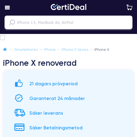
—
Smartphones
—
iPhone
—
iPhone X Series
—
iPhone X
iPhone X renoverad
21 dagars prövperiod
Garanterat 24 månader
Säker leverans
Säker Betalningsmetod