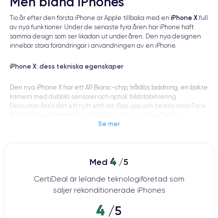
Men bland iPhones
iPhone X
Tio år efter den första iPhone är Apple tillbaka med en
full
av nya funktioner. Under de senaste fyra åren har iPhone haft
samma design som ser likadan ut under åren. Den nya designen
innebär stora förändringar i användningen av en iPhone.
iPhone X: dess tekniska egenskaper
Den nya iPhone X har ett A11 Bionic-chip, trådlös laddning, en bakre
kamera med dubbla sensorer och optisk bildstabilisering.
Dessutom finns det ett nytt sätt att låsa upp och betala med Face
ID (ansiktsigenkänning) med hjälp av den nya TrueDepth-
Se mer
kameran. Denna sista nyhet kommer att ersätta Touch ID
(fingeravtrycksigenkänning) som finns på de flesta telefoner.
Slutligen upptäcker vi ett nytt sätt att skicka emojis, nämligen
Apples Animojis, som är animerade emojis med hjälp av samma
4
Med
/5
ansiktssensor.
CertiDeal är lelande teknologiföretad som
På designsidan är smarttelefonen klädd i glas på fram- och
säljer rekonditionerade iPhones
baksidan, omgiven av ett högpolerat, kirurgiskt rostfritt stålband.
Den eleganta designen är också vatten- och dammtålig och har IP
4
/5
67-validering.