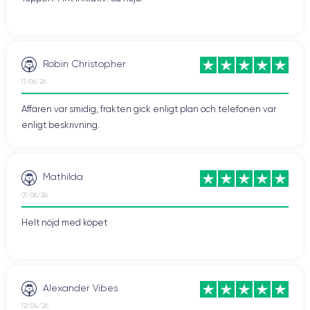
Robin Christopher
11/06/26
Affären var smidig, frakten gick enligt plan och telefonen var
enligt beskrivning.
Mathilda
På baksidan har den dubbla fotosensorn en 12Mpx-sensor som
01/06/26
liknar iPhone 7 Plus. Den främre sensorn har 7 MP.
Helt nöjd med köpet
De nya funktionerna är subtila, inklusive förbättrad mikrokontrast
och en varmare vitbalans.
Apple lyfter fortfarande fram förmågan att erbjuda "2x optisk zoom"
Alexander Vibes
och porträttläget som simulerar bakgrundsoskärpa.
12/04/26