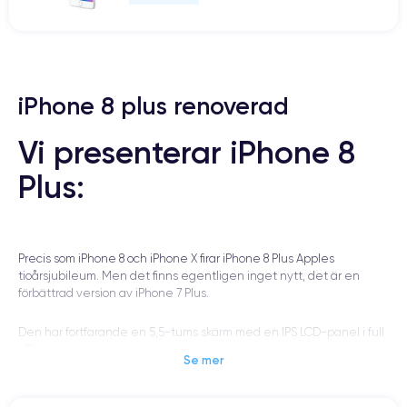
iPhone 8 plus renoverad
Vi presenterar iPhone 8
Plus:
Precis som iPhone 8 och iPhone X firar iPhone 8 Plus Apples
tioårsjubileum. Men det finns egentligen inget nytt, det är en
förbättrad version av iPhone 7 Plus.
Den har fortfarande en 5,5-tums skärm med en IPS LCD-panel i full
HD.
Se mer
Skärmen upptar fortfarande (ungefär) 65 % av skärmen, medan
konkurrenterna närmar sig 80 % med skärmar som går från kant till