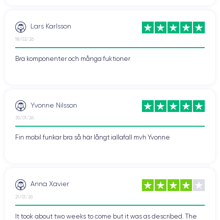
Vattentätning (IP67)
Färger
Prestanda
Lars Karlsson
Kamera
18/02/26
Svagheter med iPhone 8 Plus:
Bra komponenter och många fuktioner
Avsaknad av OLED-skärm
Tråkig design (övre och nedre kant)
Porträttläget är inte alltid tillfredsställande
Ingen mini-jack-port
Induktionsladdare ingår inte
Yvonne Nilsson
30/01/26
Fin mobil funkar bra så här långt iallafall mvh Yvonne
Anna Xavier
21/01/26
It took about two weeks to come but it was as described. The