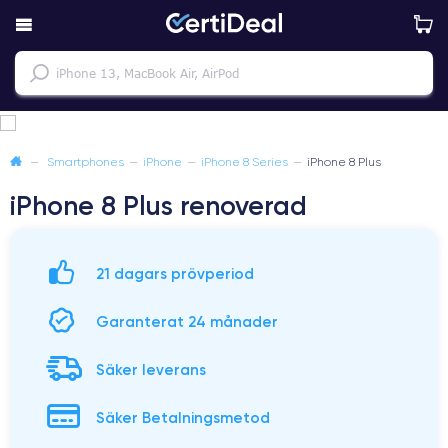
—
Smartphones
—
iPhone
—
iPhone 8 Series
—
iPhone 8 Plus
iPhone 8 Plus renoverad
21 dagars prövperiod
Garanterat 24 månader
Säker leverans
Säker Betalningsmetod