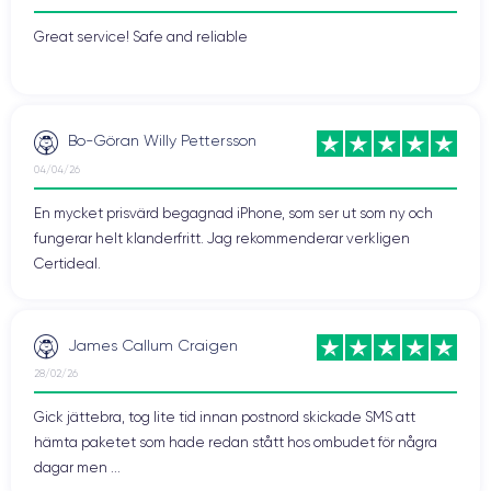
Batteritid:
Great service! Safe and reliable
Plus-modellerna har vanligtvis en bra batteritid. Detta är definitivt
fallet med den nya versionen. Trots att batterikapaciteten har
minskat i iPhone 8 Plus (jämfört med iPhone 7 Plus) är uthålligheten
på samma nivå. Detta beror på det nya A11 Bionic-chippet, som
Bo-Göran Willy Pettersson
använder mindre ström än sin föregångare.
04/04/26
Efter flera tester kan iPhone 8 Plus hålla i två dagar vid normal
användning och kan nå morgonen den andra dagen vid intensiv
En mycket prisvärd begagnad iPhone, som ser ut som ny och
användning.
fungerar helt klanderfritt. Jag rekommenderar verkligen
Certideal.
Full laddning sker på 2 timmar med kabeln som Apple
tillhandahåller och induktionsladdning kräver mer än 2.30 timmar.
James Callum Craigen
Uthålligheten är en riktig tillgång.
28/02/26
De starka punkterna hos iPhone 8 Plus
Gick jättebra, tog lite tid innan postnord skickade SMS att
:
hämta paketet som hade redan stått hos ombudet för några
Batteriets livslängd
dagar men ...
Ljus skärm trots avsaknaden av OLED