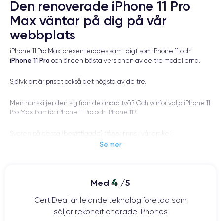
Den renoverade iPhone 11 Pro
Max väntar på dig på vår
webbplats
iPhone 11 Pro Max presenterades samtidigt som iPhone 11 och
iPhone 11 Pro
och är den bästa versionen av de tre modellerna.
Självklart är priset också det högsta av de tre.
Men hur skiljer den sig från de andra två? Och varför välja iPhone 11
Pro Max framför iPhone 11 Pro och iPhone 11?
Svaren på dessa (berättigade) frågor finns i vår artikel.
Se mer
Bakgrund till lanseringen
av iPhone 11 Pro Max
4
Med
/5
CertiDeal är lelande teknologiföretad som
säljer rekonditionerade iPhones