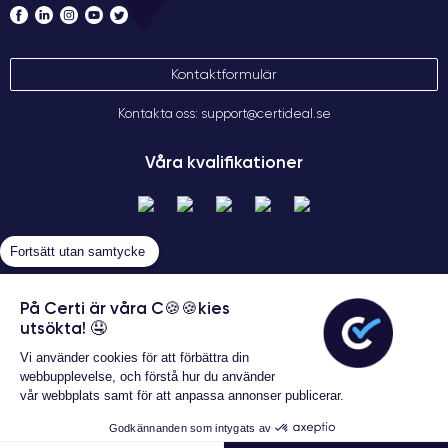
Kontaktformulär
Kontakta oss: support@certideal.se
Våra kvalifikationer
Fortsätt utan samtycke
På Certi är våra C🍪🍪kies
utsökta! 🤤
Allmänna försäljningsvillkor
Vi använder cookies för att förbättra din
Certideal © 2026 Alla rättigheter
webbupplevelse, och förstå hur du använder
förbehållna
vår webbplats samt för att anpassa annonser publicerar.
Garanterat 24 månader
Godkännanden som intygats av