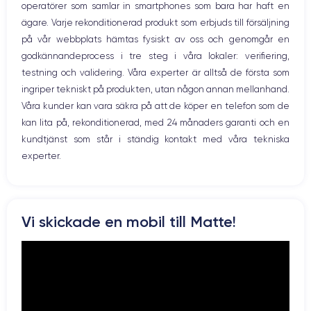
Nom GPU
Fréq. processeur
operatörer som samlar in smartphones som bara har haft en
WiFi
GPU 4 cœurs
2.65 GHz
ägare. Varje rekonditionerad produkt som erbjuds till försäljning
Nätverk
på vår webbplats hämtas fysiskt av oss och genomgår en
Vibration
Caméra
Caméra Frontale
godkännandeprocess i tre steg i våra lokaler: verifiering,
Prise USB
12 Mpx
12 Mpx
testning och validering. Våra experter är alltså de första som
ingriper tekniskt på produkten, utan någon annan mellanhand.
Résolution vidéo
Recharge rapide
4K - 3840 x 2160 px
Oui, minimum 18W
Våra kunder kan vara säkra på att de köper en telefon som de
kan lita på, rekonditionerad, med 24 månaders garanti och en
Batterie
Type de SIM
kundtjänst som står i ständig kontakt med våra tekniska
3969 mAh
Nano-SIM + eSIM
experter.
Réseau mobile
Débloqué
LTE/4G
Oui, tous opérateurs
Pour découvrir en détail toutes les caractéristiques de ce
Vi skickade en mobil till Matte!
smartphone, consulter la
fiche technique de l'iPhone 11 Pro Max.