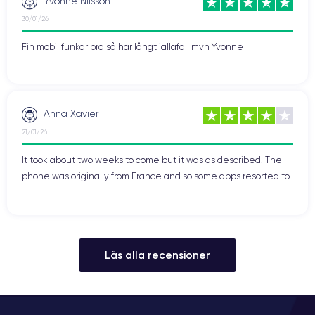
Yvonne Nilsson
30/01/26
Fin mobil funkar bra så här långt iallafall mvh Yvonne
Anna Xavier
21/01/26
It took about two weeks to come but it was as described. The
phone was originally from France and so some apps resorted to
...
Läs alla recensioner