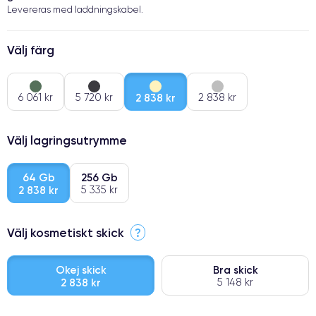
Levereras med laddningskabel.
Välj färg
6 061 kr
5 720 kr
2 838 kr
2 838 kr
Välj lagringsutrymme
64 Gb
256 Gb
2 838 kr
5 335 kr
Välj kosmetiskt skick
?
Okej skick
Bra skick
2 838 kr
5 148 kr