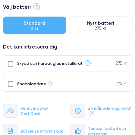
⭐ Premium
Välj batteri
?
●
● Oklanderlig kvalitetsskärm
Standard
Nytt batteri
0 kr
275 kr
● Endast 5% av våra telefoner har premiumklassning
Det kan intressera dig
275 kr
?
Skydd och härdat glas installerat
275 kr
?
Snabbladdare
Renoverad av
24 månaders garanti*
CertiDeal
?
Testad, testad och
Batteri i utmärkt skick
omtestad