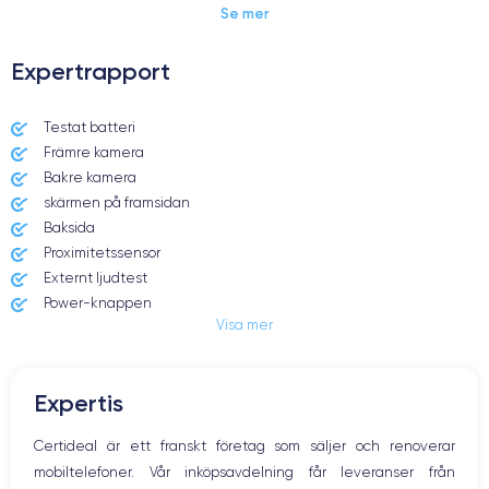
Se mer
Expertrapport
Dimensions et poids iPhone 11 Pro Max
Testat batteri
Främre kamera
Date de sortie
Système exploitation
10/09/2019
iOS (iOS 13)
Bakre kamera
skärmen på framsidan
Dimensions
Poids
Baksida
158×77.8×8.1 mm
226 g
Proximitetssensor
Externt ljudtest
Écran
Résolution écran
Power-knappen
OLED 6.5 pouces
2688 x 1242 pixels
Visa mer
Jack och Eluttag
Mute knappen
RAM
Memoire interne
Volymknapparna
6 Go
64,256,512 Go
Expertis
Högtalare
Nom de la puce
Nombre de cœurs
Mikrofon
Certideal är ett franskt företag som säljer och renoverar
Puce A13 Bionic
6
Hem-knappen
mobiltelefoner. Vår inköpsavdelning får leveranser från
Bluetooth