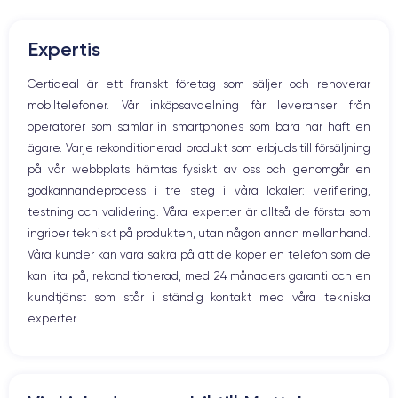
Mute knappen
RAM
Memoire interne
Volymknapparna
6 Go
128, 256 ,512 et 1000 Go
Expertis
Högtalare
Nom de la puce
Nombre de cœurs
Mikrofon
Certideal är ett franskt företag som säljer och renoverar
Puce A15 Bionic
6
Hem-knappen
mobiltelefoner. Vår inköpsavdelning får leveranser från
Bluetooth
Nom GPU
Fréq. processeur
operatörer som samlar in smartphones som bara har haft en
WiFi
GPU 5 cœurs
3.22 GHz
ägare. Varje rekonditionerad produkt som erbjuds till försäljning
Nätverk
på vår webbplats hämtas fysiskt av oss och genomgår en
Vibration
Caméra Principale
Caméra Frontale
godkännandeprocess i tre steg i våra lokaler: verifiering,
Prise USB
12 Mpx
12 Mpx
testning och validering. Våra experter är alltså de första som
ingriper tekniskt på produkten, utan någon annan mellanhand.
Résolution vidéo
Recharge rapide
4K - 3840 x 2160 px
Oui, 25W
Våra kunder kan vara säkra på att de köper en telefon som de
kan lita på, rekonditionerad, med 24 månaders garanti och en
Batterie
Type de SIM
kundtjänst som står i ständig kontakt med våra tekniska
4373 mAh
Nano-SIM + eSIM
experter.
Réseau mobile
Débloqué
5G
Oui, tous opérateurs