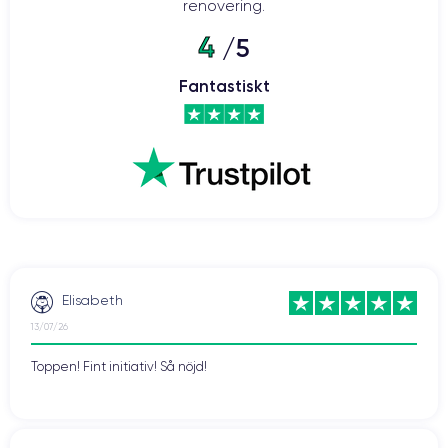
renovering.
4
/5
Fantastiskt
Elisabeth
13/07/26
Toppen! Fint initiativ! Så nöjd!