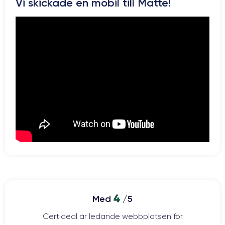
Pour en savoir plus sur les caractéristiques de ce smartphone,
Vi skickade en mobil till Matte!
vous pouvez consulter la
fiche technique de l'iPhone 13 Pro Max.
4
Med
/5
Certideal är ledande webbplatsen för