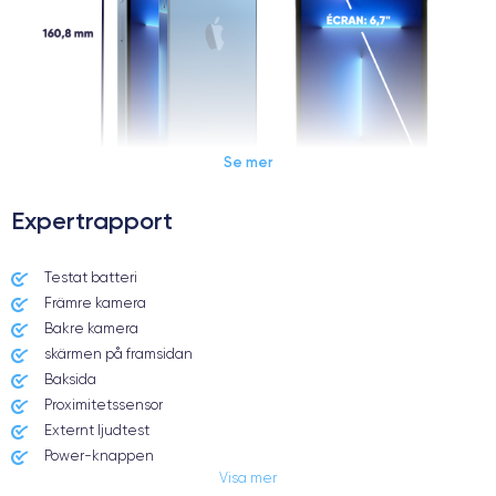
Se mer
Expertrapport
Dimensions et poids iPhone 13 Pro Max
Testat batteri
Främre kamera
Date de sortie
Système exploitation
14/09/2021
iOS (iOS 16)
Bakre kamera
skärmen på framsidan
Dimensions
Poids
Baksida
160.8×78.1×7.65 mm
238 g
Proximitetssensor
Externt ljudtest
Écran
Résolution écran
Power-knappen
OLED 6.7 pouces
2778 x 1284 pixels
Visa mer
Jack och Eluttag