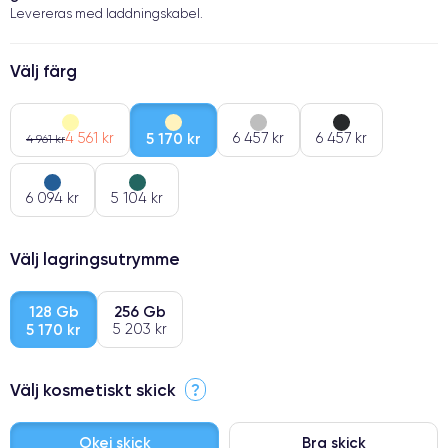
Levereras med laddningskabel.
Välj färg
4 561 kr
5 170 kr
6 457 kr
6 457 kr
4 961 kr
6 094 kr
5 104 kr
Välj lagringsutrymme
128 Gb
256 Gb
5 170 kr
5 203 kr
Välj kosmetiskt skick
?
Okej skick
Bra skick