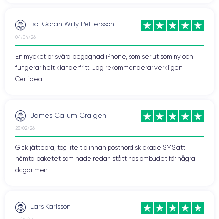
Bo-Göran Willy Pettersson
04/04/26
En mycket prisvärd begagnad iPhone, som ser ut som ny och
fungerar helt klanderfritt. Jag rekommenderar verkligen
Certideal.
James Callum Craigen
28/02/26
Gick jättebra, tog lite tid innan postnord skickade SMS att
hämta paketet som hade redan stått hos ombudet för några
dagar men ...
Lars Karlsson