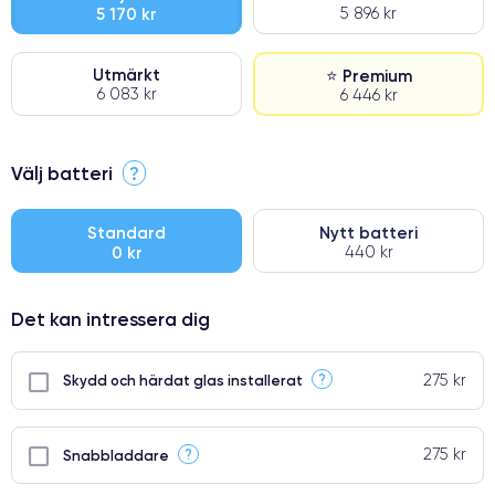
5 170 kr
5 896 kr
Utmärkt
⭐ Premium
6 083 kr
6 446 kr
⭐ Premium
Välj batteri
?
●
● Oklanderlig kvalitetsskärm
Standard
Nytt batteri
0 kr
440 kr
● Endast 5% av våra telefoner har premiumklassning
Det kan intressera dig
275 kr
?
Skydd och härdat glas installerat
275 kr
?
Snabbladdare