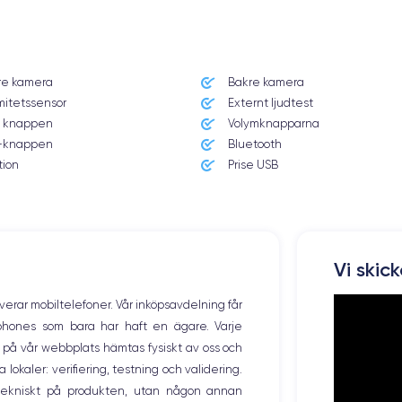
Dimensions et poids iPhone 13 Pro Max
re kamera
Bakre kamera
Système exploitation
mitetssensor
Externt ljudtest
iOS (iOS 16)
 knappen
Volymknapparna
knappen
Bluetooth
Poids
238 g
tion
Prise USB
Résolution écran
2778 x 1284 pixels
Memoire interne
Vi skic
128, 256 ,512 et 1000 Go
overar mobiltelefoner. Vår inköpsavdelning får
Nombre de cœurs
tphones som bara har haft en ägare. Varje
6
ng på vår webbplats hämtas fysiskt av oss och
okaler: verifiering, testning och validering.
Fréq. processeur
3.22 GHz
r tekniskt på produkten, utan någon annan