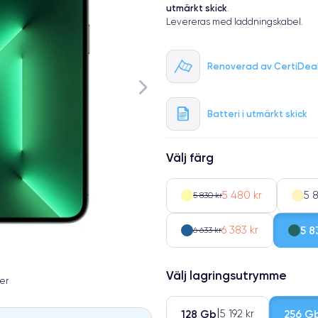
utmärkt skick
.
Levereras med laddningskabel.
Renoverad av CertiDea
Batteri i utmärkt skick
Välj färg
5 480 kr
5 
5 830 kr
6 383 kr
5 8
6 633 kr
Välj lagringsutrymme
er
128 Gb
256 G
5 192 kr