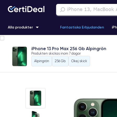
Alla produkter
Fantastiska Erbjudanden
iP
iPhone 16
iPhone 13 Pro
iPhone SE 3 (2022)
iPhone 1
iPhone 13 Pro Max 256 Gb Alpingrön
Produkten skickas inom
7 dagar
iPhone 11 Pro
iPhone 15 Pro
Alpingrön
256 Gb
Okej skick