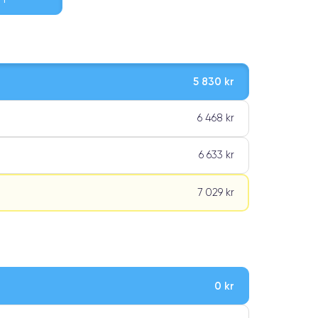
5 830 kr
6 468 kr
6 633 kr
7 029 kr
0 kr
ar premiumklassning