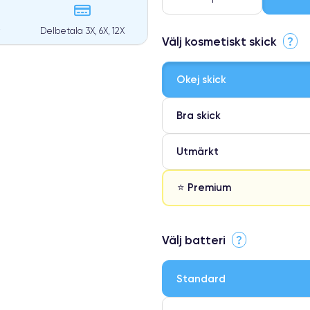
Delbetala 3X, 6X, 12X
Välj kosmetiskt skick
?
Okej skick
Bra skick
Utmärkt
⭐ Premium
⭐ Premium
Välj batteri
?
●
● Oklanderlig kvalitetsskärm
Standard
● Endast 5% av våra telefoner h