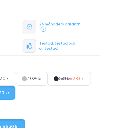
24 månaders garanti*
l
?
Testad, testad och
omtestad
830 kr
7 029 kr
6 383 kr
6 633 kr
30 kr
b
5 830 kr