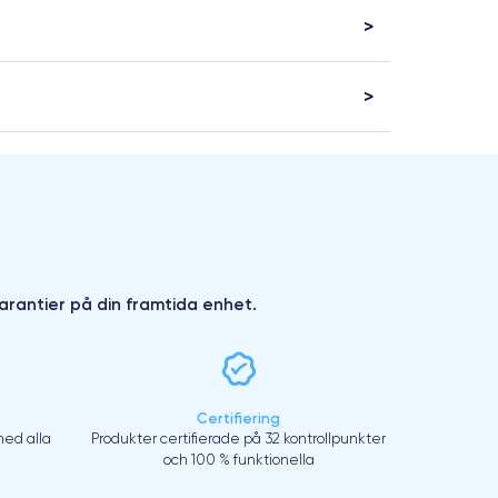
arantier på din framtida enhet.
Certifiering
ed alla
Produkter certifierade på 32 kontrollpunkter
och 100 % funktionella