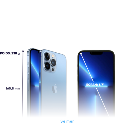
X
Se mer