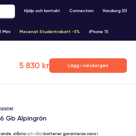
Hjälp och kontakt
Connection
Varukorg (
0
)
2 Mini
Mecenat Studentrabatt -5%
iPhone 15
iPhone XR
iPhone SE 2 (2020)
iPhone X
iPhone XS
5 830 kr
Lägg i varukorgen
nsioner
56 Gb Alpingrön
erande
olåsta
batterier garanteras vara i
,
och våra