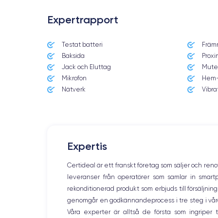
Expertrapport
Testat batteri
Främ
Date de sortie
Baksida
Proxi
14/09/2021
Jack och Eluttag
Mute
Mikrofon
Hem-
Dimensions
160.8×78.1×7.65 mm
Nätverk
Vibra
Écran
OLED 6.7 pouces
RAM
Expertis
6 Go
Certideal är ett franskt företag som säljer och ren
Nom de la puce
leveranser från operatörer som samlar in smar
Puce A15 Bionic
rekonditionerad produkt som erbjuds till försäljni
genomgår en godkännandeprocess i tre steg i våra l
Nom GPU
GPU 5 cœurs
Våra experter är alltså de första som ingripe