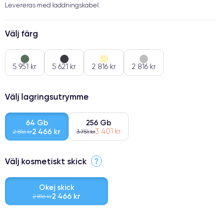
Levereras med laddningskabel.
Välj färg
5 951 kr
5 621 kr
2 816 kr
2 816 kr
Välj lagringsutrymme
64 Gb
256 Gb
2 466 kr
3 401 kr
2 816 kr
3 751 kr
Välj kosmetiskt skick
?
Okej skick
2 466 kr
2 816 kr