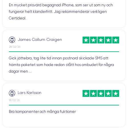
En mycket prisvärd begagnad iPhone, som ser ut som ny och
fungerar helt klanderfritt. Jag rekommenderar verkligen
Certideal.
James Callum Craigen
28/02/26
Gick jättebra, tog lite tid innan postnord skickade SMS att
hämta paketet som hade redan stått hos ombudet för några
dagar men ...
Lars Karlsson
18/02/26
Bra komponenter och många fuktioner