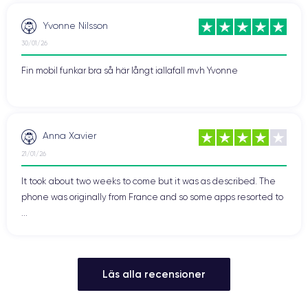
Yvonne Nilsson
30/01/26
Fin mobil funkar bra så här långt iallafall mvh Yvonne
Anna Xavier
21/01/26
It took about two weeks to come but it was as described. The
phone was originally from France and so some apps resorted to
...
Läs alla recensioner