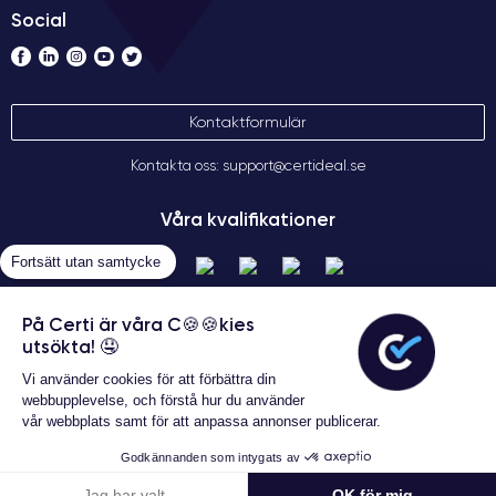
Social
Kontaktformulär
Kontakta oss: support@certideal.se
Våra kvalifikationer
Fortsätt utan samtycke
På Certi är våra C🍪🍪kies
utsökta! 🤤
Vi använder cookies för att förbättra din
webbupplevelse, och förstå hur du använder
vår webbplats samt för att anpassa annonser publicerar.
Allmänna försäljningsvillkor
Garanterat 24 månader
Certideal © 2026 Alla rättigheter
Godkännanden som intygats av
förbehållna
2 466 kr
Lägg i varukorgen
Jag har valt
OK för mig