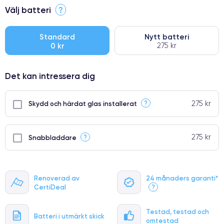
⭐ Premium
Välj batteri
?
●
● Oklanderlig kvalitetsskärm
Standard
Nytt batteri
0 kr
275 kr
● Endast 5% av våra telefoner har premiumklassning
Det kan intressera dig
275 kr
?
Skydd och härdat glas installerat
275 kr
?
Snabbladdare
Renoverad av
24 månaders garanti*
CertiDeal
?
Testad, testad och
Batteri i utmärkt skick
omtestad