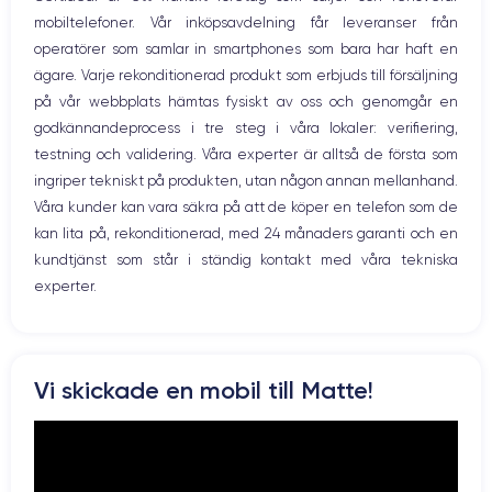
Hem-knappen
mobiltelefoner. Vår inköpsavdelning får leveranser från
Bluetooth
Nom GPU
Fréq. processeur
operatörer som samlar in smartphones som bara har haft en
WiFi
GPU 4 cœurs
2.65 GHz
ägare. Varje rekonditionerad produkt som erbjuds till försäljning
Nätverk
på vår webbplats hämtas fysiskt av oss och genomgår en
Vibration
Caméra
Caméra Frontale
godkännandeprocess i tre steg i våra lokaler: verifiering,
Prise USB
12 Mpx
12 Mpx
testning och validering. Våra experter är alltså de första som
ingriper tekniskt på produkten, utan någon annan mellanhand.
Résolution vidéo
Recharge rapide
4K - 3840 x 2160 px
Oui, minimum 18W
Våra kunder kan vara säkra på att de köper en telefon som de
kan lita på, rekonditionerad, med 24 månaders garanti och en
Batterie
Type de SIM
kundtjänst som står i ständig kontakt med våra tekniska
3969 mAh
Nano-SIM + eSIM
experter.
Réseau mobile
Débloqué
LTE/4G
Oui, tous opérateurs
Pour découvrir en détail toutes les caractéristiques de ce
Vi skickade en mobil till Matte!
smartphone, consulter la
fiche technique de l'iPhone 11 Pro Max.