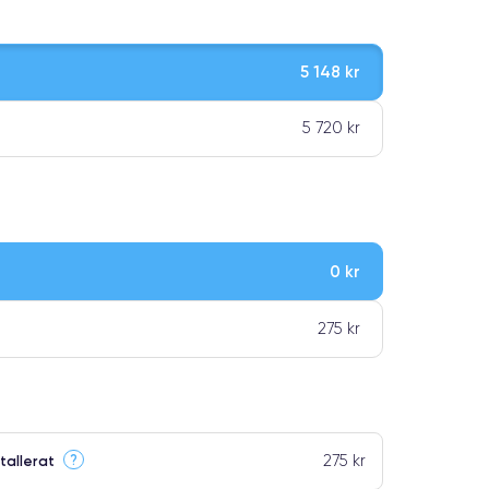
5 148 kr
5 720 kr
0 kr
ar premiumklassning
275 kr
275 kr
?
tallerat