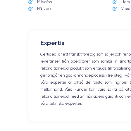
Mikrofon
Hem-
Dimensions
158×77.8×8.1 mm
Nätverk
Vibra
Écran
OLED 6.5 pouces
RAM
Expertis
6 Go
Certideal är ett franskt företag som säljer och ren
Nom de la puce
leveranser från operatörer som samlar in smar
Puce A13 Bionic
rekonditionerad produkt som erbjuds till försäljni
genomgår en godkännandeprocess i tre steg i våra l
Nom GPU
GPU 4 cœurs
Våra experter är alltså de första som ingripe
mellanhand. Våra kunder kan vara säkra på att
Caméra
rekonditionerad, med 24 månaders garanti och en
12 Mpx
våra tekniska experter.
Résolution vidéo
4K - 3840 x 2160 px