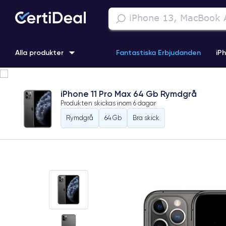
Alla produkter
Fantastiska Erbjudanden
iP
iPhone 16
iPhone 13 Pro
iPhone SE 3 (2022)
iPhone 1
iPhone 11 Pro Max 64 Gb Rymdgrå
Produkten skickas inom
6 dagar
iPhone 11 Pro
iPhone 15 Pro
Rymdgrå
64 Gb
Bra skick