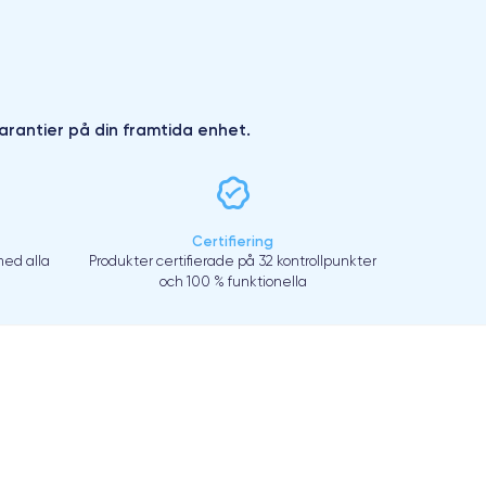
arantier på din framtida enhet.
Certifiering
ed alla
Produkter certifierade på 32 kontrollpunkter
och 100 % funktionella