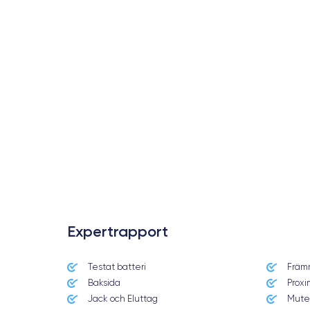
Expertrapport
Testat batteri
Främ
Date de sortie
Baksida
Proxi
10/09/2019
Jack och Eluttag
Mute