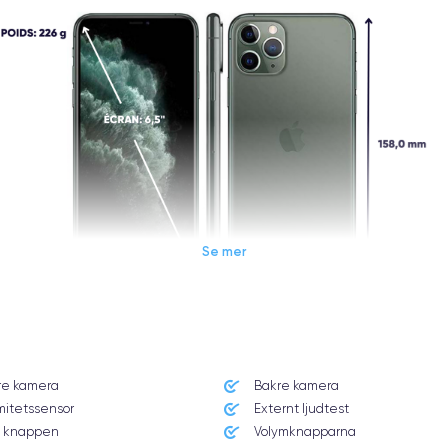
Se mer
Dimensions et poids iPhone 11 Pro Max
re kamera
Bakre kamera
Système exploitation
mitetssensor
Externt ljudtest
iOS (iOS 13)
 knappen
Volymknapparna