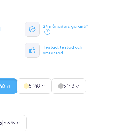
24 månaders garanti*
l
?
Testad, testad och
omtestad
48 kr
5 148 kr
5 148 kr
b
5 335 kr