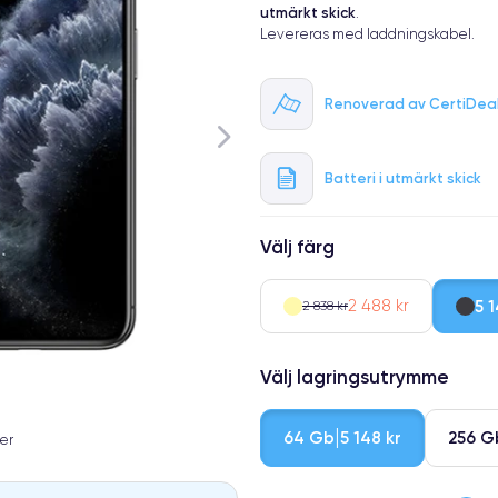
utmärkt skick
.
Levereras med laddningskabel.
Renoverad av CertiDea
Batteri i utmärkt skick
Välj färg
2 488 kr
5 1
2 838 kr
Välj lagringsutrymme
64 Gb
256 G
5 148 kr
er