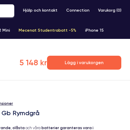
Hjälp och kontakt
Connection
Varukorg (
0
)
2 Mini
Mecenat Studentrabatt -5%
iPhone 15
iPhone XR
iPhone SE 2 (2020)
iPhone X
iPhone XS
5 148 kr
Lägg i varukorgen
nsioner
64 Gb Rymdgrå
erande
olåsta
batterier garanteras vara i
,
och våra