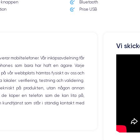
knappen
Bluetooth
Poids
226 g
tion
Prise USB
Résolution écran
2688 x 1242 pixels
Memoire interne
Vi skic
64,256,512 Go
overar mobiltelefoner. Vår inköpsavdelning får
Nombre de cœurs
tphones som bara har haft en ägare. Varje
6
ng på vår webbplats hämtas fysiskt av oss och
okaler: verifiering, testning och validering.
Fréq. processeur
2.65 GHz
r tekniskt på produkten, utan någon annan
 de köper en telefon som de kan lita på,
Caméra Frontale
 kundtjänst som står i ständig kontakt med
12 Mpx
Recharge rapide
Oui, minimum 18W