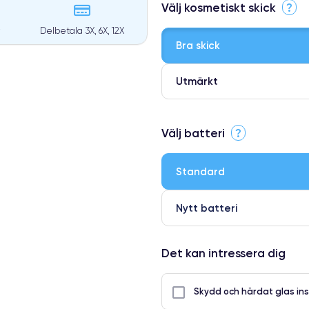
Välj kosmetiskt skick
?
Delbetala 3X, 6X, 12X
Bra skick
Utmärkt
⭐ Premium
Välj batteri
?
●
● Oklanderlig kvalitetsskärm
Standard
● Endast 5% av våra telefoner h
Nytt batteri
Det kan intressera dig
Skydd och härdat glas ins