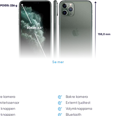
Se mer
Dimensions et poids iPhone 11 Pro Max
re kamera
Bakre kamera
Système exploitation
mitetssensor
Externt ljudtest
iOS (iOS 13)
 knappen
Volymknapparna
knappen
Bluetooth
Poids