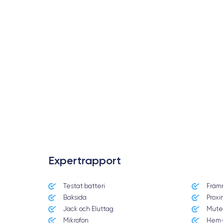
Expertrapport
Testat batteri
Främ
Date de sortie
Baksida
Proxi
10/09/2019
Jack och Eluttag
Mute
Mikrofon
Hem-
Dimensions