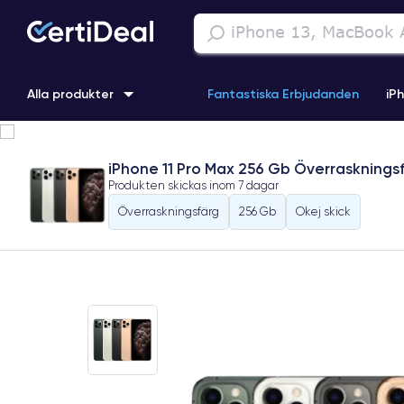
Alla produkter
Fantastiska Erbjudanden
iP
iPhone 16
iPhone 13 Pro
iPhone SE 3 (2022)
iPhone 1
iPhone 11 Pro Max 256 Gb Överrasknings
Produkten skickas inom
7 dagar
iPhone 11 Pro
iPhone 15 Pro
Överraskningsfärg
256 Gb
Okej skick