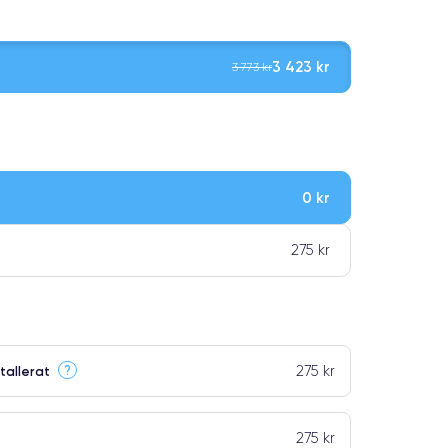
3 423 kr
3 773 kr
0 kr
ar premiumklassning
275 kr
275 kr
?
tallerat
275 kr