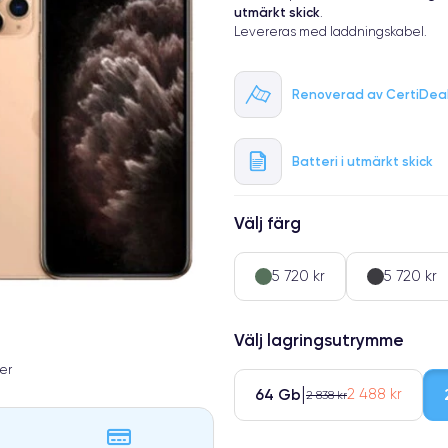
utmärkt skick
.
Levereras med laddningskabel.
Renoverad av CertiDea
Batteri i utmärkt skick
Välj färg
5 720 kr
5 720 kr
Välj lagringsutrymme
er
64 Gb
2 488 kr
2 838 kr