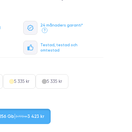
24 månaders garanti*
l
?
Testad, testad och
omtestad
5 335 kr
5 335 kr
256 Gb
3 423 kr
3 773 kr