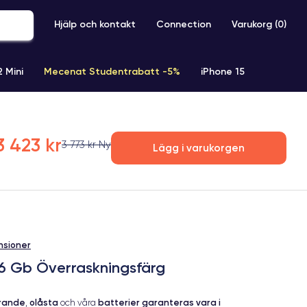
Hjälp och kontakt
Connection
Varukorg (
0
)
2 Mini
Mecenat Studentrabatt -5%
iPhone 15
iPhone XR
iPhone SE 2 (2020)
iPhone X
iPhone XS
3 423 kr
3 773 kr Ny
Lägg i varukorgen
nsioner
56 Gb Överraskningsfärg
erande
olåsta
batterier garanteras vara i
,
och våra