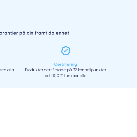
arantier på din framtida enhet.
Certifiering
ed alla
Produkter certifierade på 32 kontrollpunkter
och 100 % funktionella