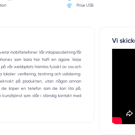
226 g
tion
Prise USB
Résolution écran
2688 x 1242 pixels
Memoire interne
Vi skic
64,256,512 Go
overar mobiltelefoner. Vår inköpsavdelning får
Nombre de cœurs
tphones som bara har haft en ägare. Varje
6
ng på vår webbplats hämtas fysiskt av oss och
okaler: verifiering, testning och validering.
Fréq. processeur
2.65 GHz
r tekniskt på produkten, utan någon annan
 de köper en telefon som de kan lita på,
Caméra Frontale
 kundtjänst som står i ständig kontakt med
12 Mpx
Recharge rapide
Oui, minimum 18W
Type de SIM