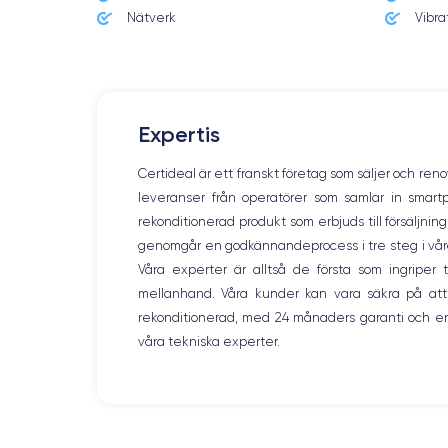
158×77.8×8.1 mm
Nätverk
Vibra
Écran
OLED 6.5 pouces
RAM
Expertis
6 Go
Certideal är ett franskt företag som säljer och ren
Nom de la puce
leveranser från operatörer som samlar in smar
Puce A13 Bionic
rekonditionerad produkt som erbjuds till försäljni
genomgår en godkännandeprocess i tre steg i våra l
Nom GPU
GPU 4 cœurs
Våra experter är alltså de första som ingripe
mellanhand. Våra kunder kan vara säkra på att
Caméra
rekonditionerad, med 24 månaders garanti och en
12 Mpx
våra tekniska experter.
Résolution vidéo
4K - 3840 x 2160 px
Batterie