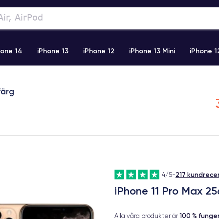
hone 14
iPhone 13
iPhone 12
iPhone 13 Mini
iPhone 1
2 Pro Max
iPhone 11 Pro Max
iPhone 11
iPhone 12 Pro
färg
217 kundrece
4/5
-
iPhone 11 Pro Max 2
100 % fung
Alla våra produkter är