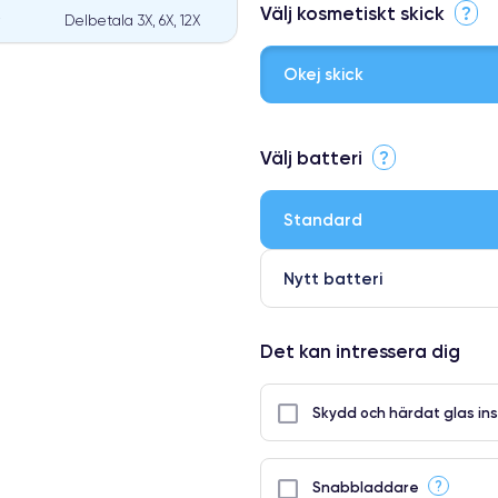
Välj kosmetiskt skick
?
Delbetala 3X, 6X, 12X
Okej skick
⭐ Premium
Välj batteri
?
●
● Oklanderlig kvalitetsskärm
Standard
● Endast 5% av våra telefoner h
Nytt batteri
Det kan intressera dig
Skydd och härdat glas ins
?
Snabbladdare