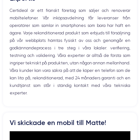
Nom de la puce
Nombre de cœurs
Mikrofon
Certideal är ett franskt företag som säljer och renoverar
Puce A13 Bionic
6
Hem-knappen
mobiltelefoner. Vår inköpsavdelning får leveranser från
Bluetooth
Nom GPU
Fréq. processeur
operatörer som samlar in smartphones som bara har haft en
WiFi
GPU 4 cœurs
2.65 GHz
ägare. Varje rekonditionerad produkt som erbjuds till försäljning
Nätverk
på vår webbplats hämtas fysiskt av oss och genomgår en
Vibration
Caméra
Caméra Frontale
godkännandeprocess i tre steg i våra lokaler: verifiering,
Prise USB
12 Mpx
12 Mpx
testning och validering. Våra experter är alltså de första som
ingriper tekniskt på produkten, utan någon annan mellanhand.
Résolution vidéo
Recharge rapide
4K - 3840 x 2160 px
Oui, minimum 18W
Våra kunder kan vara säkra på att de köper en telefon som de
kan lita på, rekonditionerad, med 24 månaders garanti och en
Batterie
Type de SIM
kundtjänst som står i ständig kontakt med våra tekniska
3969 mAh
Nano-SIM + eSIM
experter.
Réseau mobile
Débloqué
LTE/4G
Oui, tous opérateurs
Pour découvrir en détail toutes les caractéristiques de ce
Vi skickade en mobil till Matte!
smartphone, consulter la
fiche technique de l'iPhone 11 Pro Max.