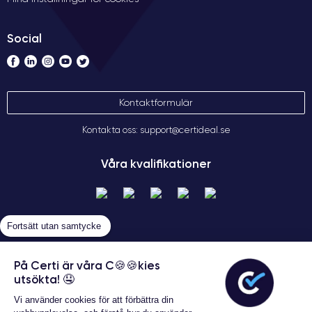
Social
Kontaktformulär
Kontakta oss: support@certideal.se
Våra kvalifikationer
Fortsätt utan samtycke
På Certi är våra C🍪🍪kies
utsökta! 🤤
Allmänna försäljningsvillkor
Vi använder cookies för att förbättra din
Certideal © 2026 Alla rättigheter