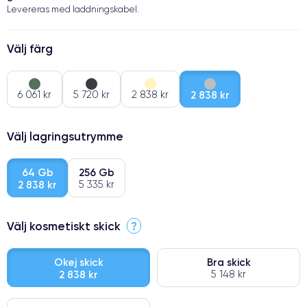
Levereras med laddningskabel.
Välj färg
6 061 kr
5 720 kr
2 838 kr
2 838 kr
Välj lagringsutrymme
64 Gb
256 Gb
2 838 kr
5 335 kr
Välj kosmetiskt skick
?
Okej skick
Bra skick
2 838 kr
5 148 kr