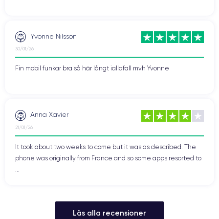
Yvonne Nilsson
30/01/26
Fin mobil funkar bra så här långt iallafall mvh Yvonne
Anna Xavier
21/01/26
It took about two weeks to come but it was as described. The
phone was originally from France and so some apps resorted to
...
Läs alla recensioner