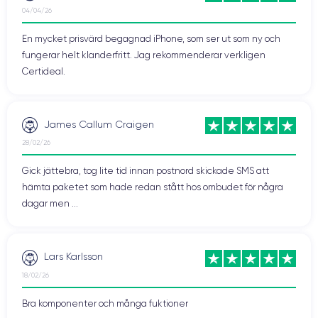
04/04/26
En mycket prisvärd begagnad iPhone, som ser ut som ny och
fungerar helt klanderfritt. Jag rekommenderar verkligen
Certideal.
James Callum Craigen
28/02/26
Gick jättebra, tog lite tid innan postnord skickade SMS att
hämta paketet som hade redan stått hos ombudet för några
dagar men ...
Lars Karlsson
18/02/26
Bra komponenter och många fuktioner