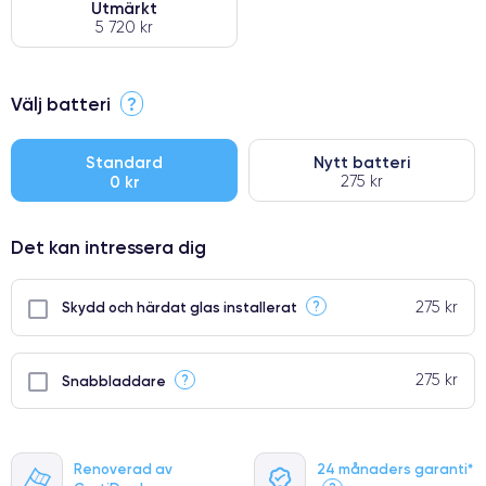
Utmärkt
5 720 kr
⭐ Premium
Välj batteri
?
●
● Oklanderlig kvalitetsskärm
Standard
Nytt batteri
0 kr
275 kr
● Endast 5% av våra telefoner har premiumklassning
Det kan intressera dig
275 kr
?
Skydd och härdat glas installerat
275 kr
?
Snabbladdare
Renoverad av
24 månaders garanti*