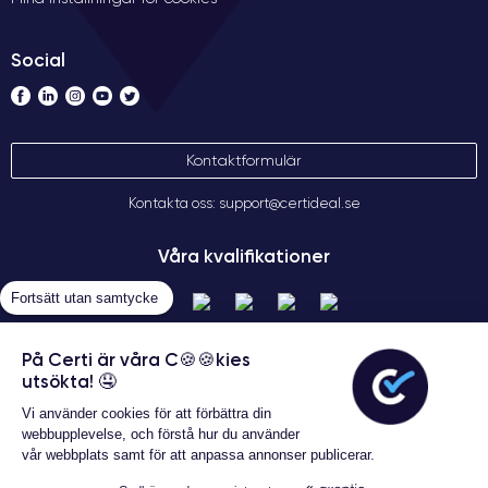
Social
Kontaktformulär
Kontakta oss: support@certideal.se
Våra kvalifikationer
Fortsätt utan samtycke
På Certi är våra C🍪🍪kies
utsökta! 🤤
Vi använder cookies för att förbättra din
webbupplevelse, och förstå hur du använder
vår webbplats samt för att anpassa annonser publicerar.
Allmänna försäljningsvillkor
Garanterat 24 månader
Certideal © 2026 Alla rättigheter