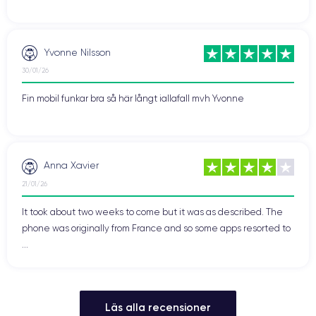
Yvonne Nilsson
30/01/26
Fin mobil funkar bra så här långt iallafall mvh Yvonne
Anna Xavier
21/01/26
It took about two weeks to come but it was as described. The
phone was originally from France and so some apps resorted to
...
Läs alla recensioner