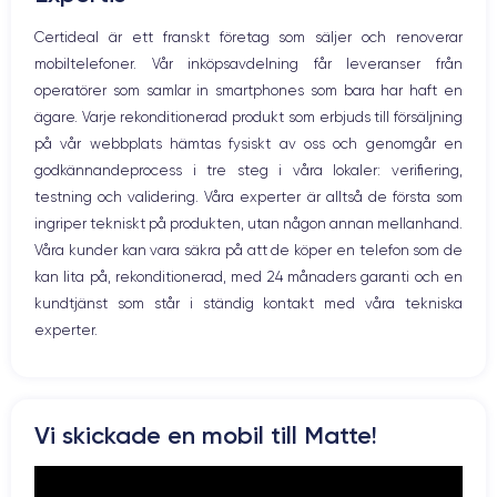
Nom de la puce
Nombre de cœurs
Mikrofon
Certideal är ett franskt företag som säljer och renoverar
Puce A13 Bionic
6
Hem-knappen
mobiltelefoner. Vår inköpsavdelning får leveranser från
Bluetooth
Nom GPU
Fréq. processeur
operatörer som samlar in smartphones som bara har haft en
WiFi
GPU 4 cœurs
2.65 GHz
ägare. Varje rekonditionerad produkt som erbjuds till försäljning
Nätverk
på vår webbplats hämtas fysiskt av oss och genomgår en
Vibration
Caméra
Caméra Frontale
godkännandeprocess i tre steg i våra lokaler: verifiering,
Prise USB
12 Mpx
12 Mpx
testning och validering. Våra experter är alltså de första som
ingriper tekniskt på produkten, utan någon annan mellanhand.
Résolution vidéo
Recharge rapide
4K - 3840 x 2160 px
Oui, minimum 18W
Våra kunder kan vara säkra på att de köper en telefon som de
kan lita på, rekonditionerad, med 24 månaders garanti och en
Batterie
Type de SIM
kundtjänst som står i ständig kontakt med våra tekniska
3969 mAh
Nano-SIM + eSIM
experter.
Réseau mobile
Débloqué
LTE/4G
Oui, tous opérateurs
Pour découvrir en détail toutes les caractéristiques de ce
Vi skickade en mobil till Matte!
smartphone, consulter la
fiche technique de l'iPhone 11 Pro Max.