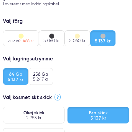
Levereras med laddningskabel.
Välj färg
2 466 kr
5 060 kr
5 060 kr
5 137 kr
2 816 kr
Välj lagringsutrymme
64 Gb
256 Gb
5 137 kr
5 247 kr
Välj kosmetiskt skick
?
Okej skick
Bra skick
2 783 kr
5 137 kr