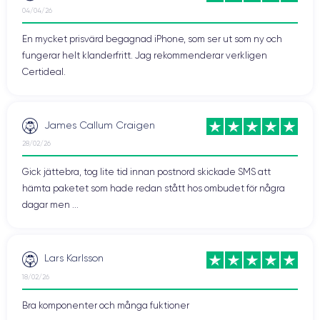
04/04/26
En mycket prisvärd begagnad iPhone, som ser ut som ny och
fungerar helt klanderfritt. Jag rekommenderar verkligen
Certideal.
James Callum Craigen
28/02/26
Gick jättebra, tog lite tid innan postnord skickade SMS att
hämta paketet som hade redan stått hos ombudet för några
dagar men ...
Lars Karlsson
18/02/26
Bra komponenter och många fuktioner