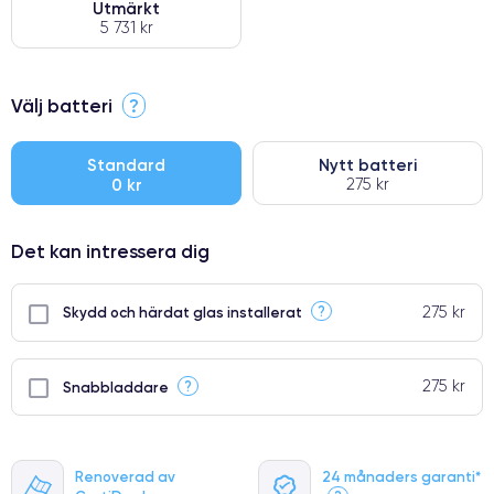
Utmärkt
5 731 kr
⭐ Premium
Välj batteri
?
●
● Oklanderlig kvalitetsskärm
Standard
Nytt batteri
0 kr
275 kr
● Endast 5% av våra telefoner har premiumklassning
Det kan intressera dig
275 kr
?
Skydd och härdat glas installerat
275 kr
?
Snabbladdare
Renoverad av
24 månaders garanti*