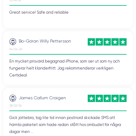
12/04/26
Great service! Safe and reliable
Bo-Göran Willy Pettersson
04/04/26
En mycket prisvärd begagnad iPhone, som ser ut som ny och
fungerar helt klanderfritt. Jag rekommenderar verkligen
Certideal.
James Callum Craigen
28/02/26
Gick jättebra, tog lite tid innan postnord skickade SMS att
hämta paketet som hade redan stått hos ombudet för några
dagar men ...