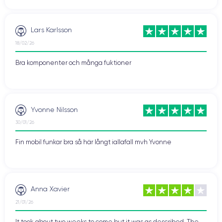
Lars Karlsson
18/02/26
Bra komponenter och många fuktioner
Yvonne Nilsson
30/01/26
Fin mobil funkar bra så här långt iallafall mvh Yvonne
Anna Xavier
21/01/26
It took about two weeks to come but it was as described. The