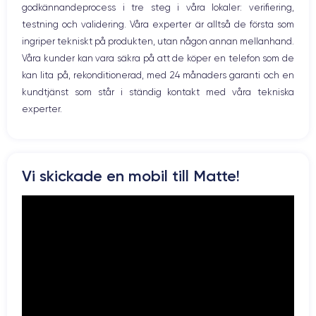
Caméra
Caméra Frontale
godkännandeprocess i tre steg i våra lokaler: verifiering,
Prise USB
12 MP
7 MP
testning och validering. Våra experter är alltså de första som
ingriper tekniskt på produkten, utan någon annan mellanhand.
Résolution vidéo
Recharge rapide
4K - 3840x2160px
Oui, minimum 15W
Våra kunder kan vara säkra på att de köper en telefon som de
kan lita på, rekonditionerad, med 24 månaders garanti och en
Batterie
Dual SIM
kundtjänst som står i ständig kontakt med våra tekniska
3174 mAh
Nano-SIM + eSIM
experter.
Réseau mobile
Débloqué
LTE/4G
Oui, tous opérateurs
Pour en savoir plus sur les caractéristiques de ce smartphone,
Vi skickade en mobil till Matte!
consulter la
fiche technique de l'iPhone XS Max.