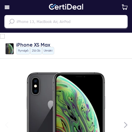
iPhone XS Max
Rymdgrå
256 Gb
Utmärkt