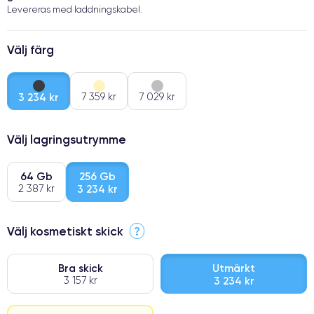
Levereras med laddningskabel.
Välj färg
3 234 kr
7 359 kr
7 029 kr
Välj lagringsutrymme
64 Gb
256 Gb
2 387 kr
3 234 kr
Välj kosmetiskt skick
?
Bra skick
Utmärkt
3 157 kr
3 234 kr