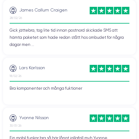
James Callum Craigen
28/02/26
Gick jättebra, tog lite tid innan postnord skickade SMS att
hämta paketet som hade redan stått hos ombudet för några
dagar men ...
Lars Karlsson
18/02/26
Bra komponenter och många fuktioner
Yvonne Nilsson
30/01/26
Fin mobil funkar bra så här långt iallafall mvh Yvonne