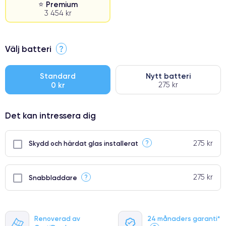
⭐ Premium
3 454 kr
⭐ Premium
Välj batteri
?
●
● Oklanderlig kvalitetsskärm
Standard
Nytt batteri
0 kr
275 kr
● Endast 5% av våra telefoner har premiumklassning
Det kan intressera dig
275 kr
?
Skydd och härdat glas installerat
275 kr
?
Snabbladdare
Renoverad av
24 månaders garanti*