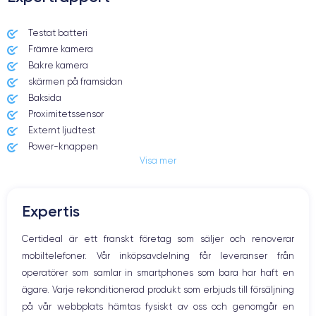
Dimensions et poids iPhone XS Max
Testat batteri
Främre kamera
Date de sortie
Système exploit.
12/09/2018
iOS (iOS 16)
Bakre kamera
skärmen på framsidan
Dimensions
Poids
Baksida
157.5×77.4×7.7 mm
208 g
Proximitetssensor
Externt ljudtest
Écran
Résolution écran
Power-knappen
OLED 6.5 pouces
2688 x 1242 pixels
Visa mer
Jack och Eluttag
Mute knappen
RAM
Mémoire interne
Volymknapparna
4 GO
64,256,512 GO
Expertis
Högtalare
Nom de la puce
Nombre de cœurs
Mikrofon
Certideal är ett franskt företag som säljer och renoverar
Apple A12 Bionic
6
Hem-knappen
mobiltelefoner. Vår inköpsavdelning får leveranser från
Bluetooth
Nom GPU
Fréq. processeur
operatörer som samlar in smartphones som bara har haft en
WiFi
GPU 4 cœurs
2.24 GHz
ägare. Varje rekonditionerad produkt som erbjuds till försäljning
Nätverk
på vår webbplats hämtas fysiskt av oss och genomgår en
Vibration