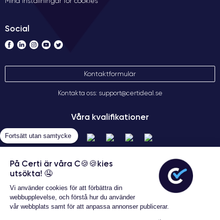
Mina inställningar för cookies
Social
Kontaktformulär
Kontakta oss: support@certideal.se
Våra kvalifikationer
Fortsätt utan samtycke
På Certi är våra C🍪🍪kies
utsökta! 🤤
Vi använder cookies för att förbättra din
webbupplevelse, och förstå hur du använder
vår webbplats samt för att anpassa annonser publicerar.
Allmänna försäljningsvillkor
Garanterat 24 månader
Certideal © 2026 Alla rättigheter