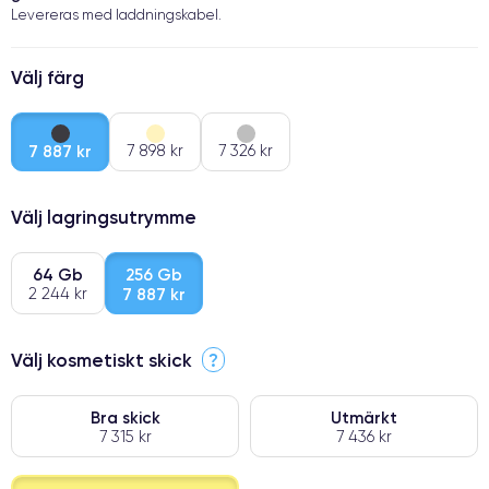
Levereras med laddningskabel.
Välj färg
7 887 kr
7 898 kr
7 326 kr
Välj lagringsutrymme
64 Gb
256 Gb
2 244 kr
7 887 kr
Välj kosmetiskt skick
?
Bra skick
Utmärkt
7 315 kr
7 436 kr