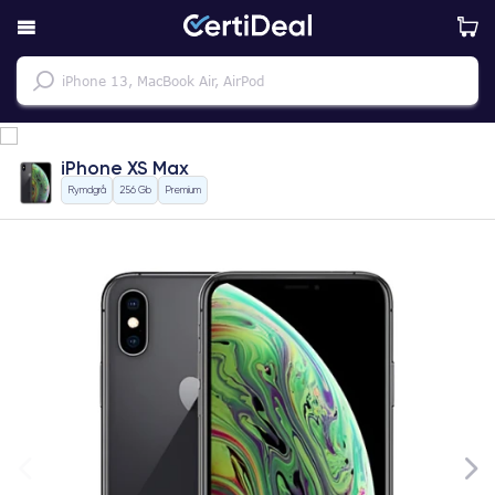
iPhone XS Max
Rymdgrå
256 Gb
Premium