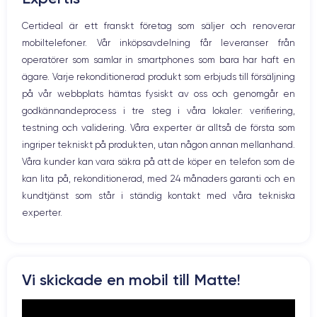
Nom de la puce
Nombre de cœurs
Mikrofon
Certideal är ett franskt företag som säljer och renoverar
Apple A12 Bionic
6
Hem-knappen
mobiltelefoner. Vår inköpsavdelning får leveranser från
Bluetooth
Nom GPU
Fréq. processeur
operatörer som samlar in smartphones som bara har haft en
WiFi
GPU 4 cœurs
2.24 GHz
ägare. Varje rekonditionerad produkt som erbjuds till försäljning
Nätverk
på vår webbplats hämtas fysiskt av oss och genomgår en
Vibration
Caméra
Caméra Frontale
godkännandeprocess i tre steg i våra lokaler: verifiering,
Prise USB
12 MP
7 MP
testning och validering. Våra experter är alltså de första som
ingriper tekniskt på produkten, utan någon annan mellanhand.
Résolution vidéo
Recharge rapide
4K - 3840x2160px
Oui, minimum 15W
Våra kunder kan vara säkra på att de köper en telefon som de
kan lita på, rekonditionerad, med 24 månaders garanti och en
Batterie
Dual SIM
kundtjänst som står i ständig kontakt med våra tekniska
3174 mAh
Nano-SIM + eSIM
experter.
Réseau mobile
Débloqué
LTE/4G
Oui, tous opérateurs
Pour en savoir plus sur les caractéristiques de ce smartphone,
Vi skickade en mobil till Matte!
consulter la
fiche technique de l'iPhone XS Max.