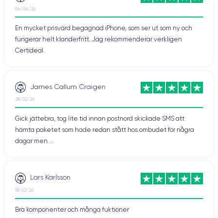
04/04/26
En mycket prisvärd begagnad iPhone, som ser ut som ny och
fungerar helt klanderfritt. Jag rekommenderar verkligen
Certideal.
James Callum Craigen
28/02/26
Gick jättebra, tog lite tid innan postnord skickade SMS att
hämta paketet som hade redan stått hos ombudet för några
dagar men ...
Lars Karlsson
18/02/26
Bra komponenter och många fuktioner