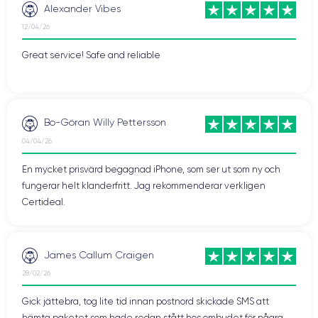
Alexander Vibes
12/04/26
Great service! Safe and reliable
Bo-Göran Willy Pettersson
04/04/26
En mycket prisvärd begagnad iPhone, som ser ut som ny och
fungerar helt klanderfritt. Jag rekommenderar verkligen
Certideal.
James Callum Craigen
28/02/26
Gick jättebra, tog lite tid innan postnord skickade SMS att
hämta paketet som hade redan stått hos ombudet för några