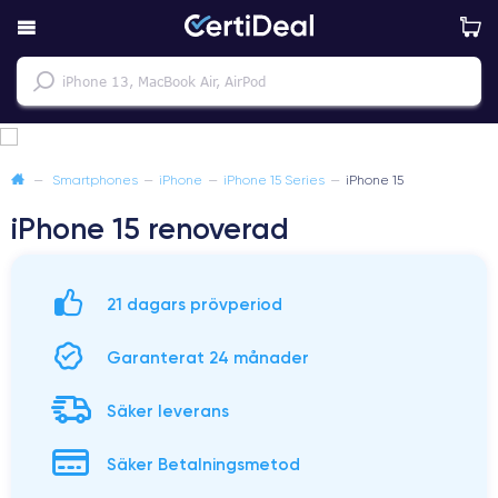
—
Smartphones
—
iPhone
—
iPhone 15 Series
—
iPhone 15
iPhone 15 renoverad
21 dagars prövperiod
Garanterat 24 månader
Säker leverans
Säker Betalningsmetod