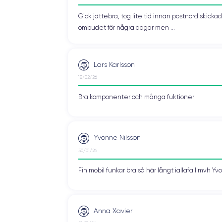
Gick jättebra, tog lite tid innan postnord skic
ombudet för några dagar men ...
Lars Karlsson
18/02/26
Bra komponenter och många fuktioner
Yvonne Nilsson
30/01/26
Fin mobil funkar bra så här långt iallafall mvh Y
Anna Xavier