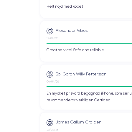
Helt nöjd med köpet
Alexander Vibes
12/04/26
Great service! Safe and reliable
Bo-Göran Willy Pettersson
04/04/26
En mycket prisvärd begagnad iPhone, som ser ut 
rekommenderar verkligen Certideal.
James Callum Craigen
28/02/26