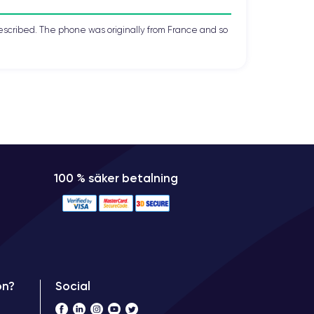
escribed. The phone was originally from France and so
100 % säker betalning
Social
on?