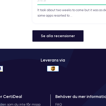
21/01/26
It took about two weeks to come but it was as d
some apps resorted to ...
Se alla recensioner
Leverans via
er CertiDeal
Behöver du mer informati
den som du inte får missa
FAQ