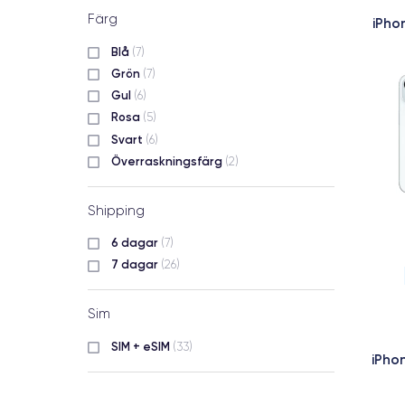
Färg
iPho
Blå
(7)
Grön
(7)
Gul
(6)
Rosa
(5)
Svart
(6)
Överraskningsfärg
(2)
Shipping
6 dagar
(7)
7 dagar
(26)
Sim
SIM + eSIM
(33)
iPho