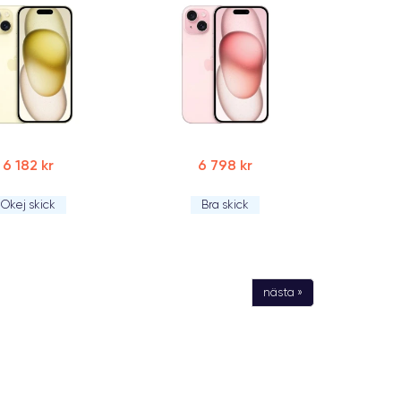
6 182 kr
6 798 kr
Okej skick
Bra skick
nästa »