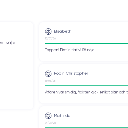
Elisabeth
13/07/26
om säljer
Toppen! Fint initiativ! Så nöjd!
Robin Christopher
11/06/26
Affären var smidig, frakten gick enligt plan och 
Mathilda
01/06/26