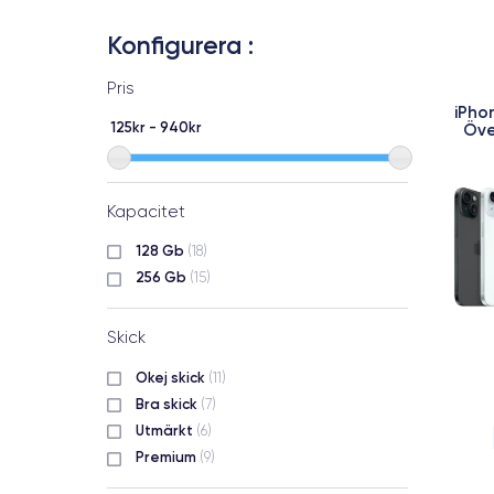
Konfigurera :
Pris
iPho
125kr - 940kr
Öve
Kapacitet
128 Gb
(18)
256 Gb
(15)
Skick
Okej skick
(11)
Bra skick
(7)
Utmärkt
(6)
Premium
(9)