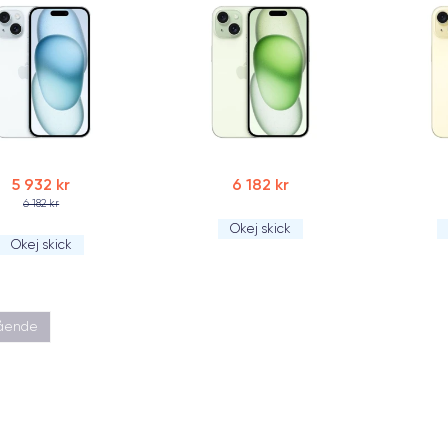
5 932 kr
6 182 kr
6 182 kr
Okej skick
Okej skick
gående