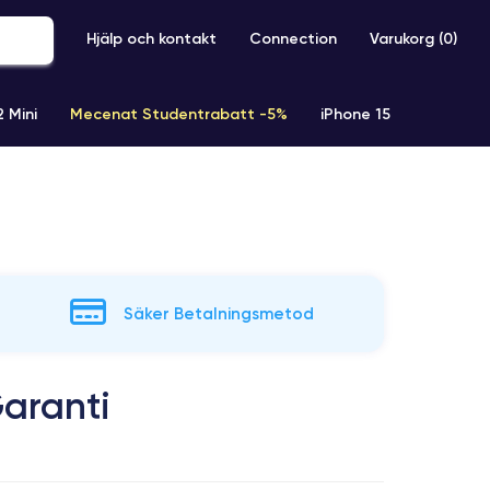
Hjälp och kontakt
Connection
Varukorg (
0
)
2 Mini
Mecenat Studentrabatt -5%
iPhone 15
iPhone XR
iPhone SE 2 (2020)
iPhone X
iPhone XS
Säker Betalningsmetod
aranti