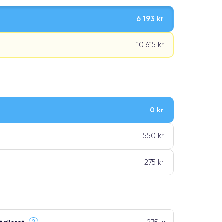
6 193 kr
10 615 kr
0 kr
ar premiumklassning
550 kr
275 kr
275 kr
?
tallerat