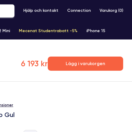
Hjälp och kontakt
Connection
Varukorg (
0
)
2 Mini
Mecenat Studentrabatt -5%
iPhone 15
iPhone XR
iPhone SE 2 (2020)
iPhone X
iPhone XS
6 193 kr
Lägg i varukorgen
nsioner
b Gul