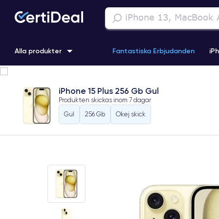
Alla produkter
Fantastiska Erbjudanden
iP
iPhone 16
iPhone 13 Pro
iPhone SE 3 (2022)
iPhone 1
iPhone 15 Plus 256 Gb Gul
Produkten skickas inom
7 dagar
iPhone 11 Pro
iPhone 15 Pro
Gul
256 Gb
Okej skick