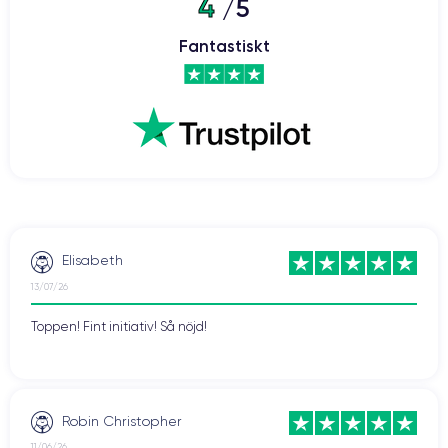
4
/5
Fantastiskt
Elisabeth
13/07/26
Toppen! Fint initiativ! Så nöjd!
Robin Christopher
11/06/26