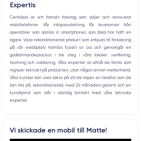
Expertis
Högtalare
Mikrofon
Certideal är ett franskt företag som säljer och renoverar
Hem-knappen
mobiltelefoner. Vår inköpsavdelning får leveranser från
Bluetooth
operatörer som samlar in smartphones som bara har haft en
WiFi
ägare. Varje rekonditionerad produkt som erbjuds till försäljning
Nätverk
på vår webbplats hämtas fysiskt av oss och genomgår en
Vibration
godkännandeprocess i tre steg i våra lokaler: verifiering,
Prise USB
testning och validering. Våra experter är alltså de första som
ingriper tekniskt på produkten, utan någon annan mellanhand.
Våra kunder kan vara säkra på att de köper en telefon som de
kan lita på, rekonditionerad, med 24 månaders garanti och en
kundtjänst som står i ständig kontakt med våra tekniska
experter.
Vi skickade en mobil till Matte!