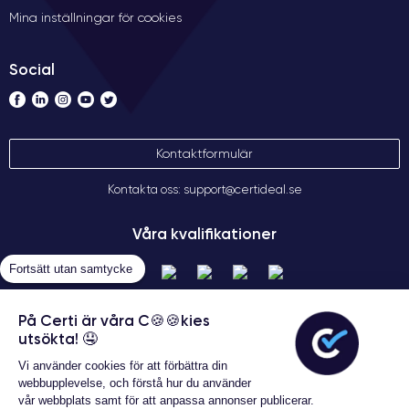
Mina inställningar för cookies
Social
Kontaktformulär
Kontakta oss: support@certideal.se
Våra kvalifikationer
Fortsätt utan samtycke
På Certi är våra C🍪🍪kies
utsökta! 🤤
Vi använder cookies för att förbättra din
webbupplevelse, och förstå hur du använder
vår webbplats samt för att anpassa annonser publicerar.
Allmänna försäljningsvillkor
Garanterat 24 månader