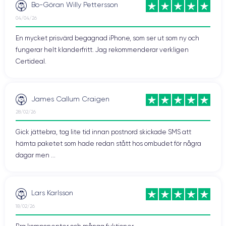
Bo-Göran Willy Pettersson
04/04/26
En mycket prisvärd begagnad iPhone, som ser ut som ny och
fungerar helt klanderfritt. Jag rekommenderar verkligen
Certideal.
James Callum Craigen
28/02/26
Gick jättebra, tog lite tid innan postnord skickade SMS att
hämta paketet som hade redan stått hos ombudet för några
dagar men ...
Lars Karlsson
18/02/26