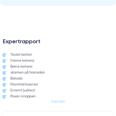
.
Expertrapport
Testat batteri
Främre kamera
Bakre kamera
skärmen på framsidan
Baksida
Proximitetssensor
Externt ljudtest
Power-knappen
Visa mer
Jack och Eluttag
Mute knappen
Volymknapparna