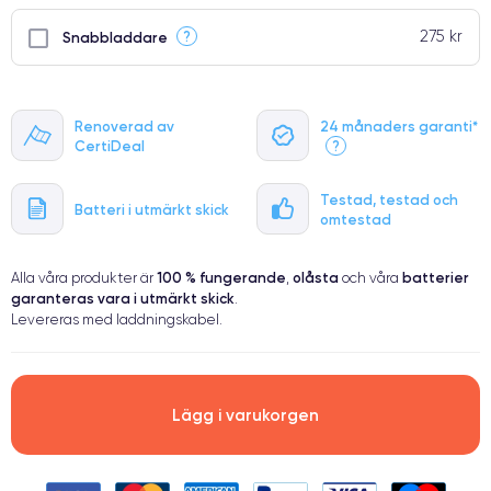
275 kr
?
Snabbladdare
Renoverad av
24 månaders garanti*
CertiDeal
?
Testad, testad och
Batteri i utmärkt skick
omtestad
100 % fungerande
olåsta
batterier
Alla våra produkter är
,
och våra
garanteras vara i utmärkt skick
.
Levereras med laddningskabel.
Lägg i varukorgen