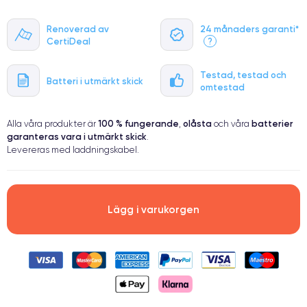
Renoverad av
24 månaders garanti*
CertiDeal
?
Testad, testad och
Batteri i utmärkt skick
omtestad
100 % fungerande
olåsta
batterier
Alla våra produkter är
,
och våra
garanteras vara i utmärkt skick
.
Levereras med laddningskabel.
Lägg i varukorgen