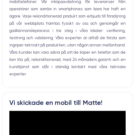
mobiltelefoner. Vår inköpsavdelning får leveranser från
Bluetooth
operatörer som samlar in smartphones som bara har haft en
WiFi
ägare. Varje rekonditionerad produkt som erbjuds till försäljning
Nätverk
på vår webbplats hämtas fysiskt av oss och genomgår en
Vibration
godkännandeprocess i tre steg i våra lokaler: verifiering,
Prise USB
testning och validering. Våra experter är alltså de första som
ingriper tekniskt på produkten, utan någon annan mellanhand.
Våra kunder kan vara säkra på att de köper en telefon som de
kan lita på, rekonditionerad, med 24 månaders garanti och en
kundtjänst som står i ständig kontakt med våra tekniska
experter.
Vi skickade en mobil till Matte!