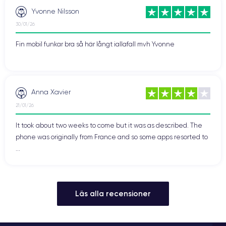
Yvonne Nilsson
30/01/26
Fin mobil funkar bra så här långt iallafall mvh Yvonne
Anna Xavier
21/01/26
It took about two weeks to come but it was as described. The
phone was originally from France and so some apps resorted to
...
Läs alla recensioner