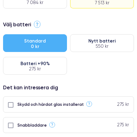
7 084 kr
7 513 kr
⭐ Premium
Välj batteri
?
●
● Oklanderlig kvalitetsskärm
Standard
Nytt batteri
0 kr
550 kr
● Endast 5% av våra telefoner har premiumklassning
Batteri +90%
275 kr
Det kan intressera dig
275 kr
?
Skydd och härdat glas installerat
275 kr
?
Snabbladdare