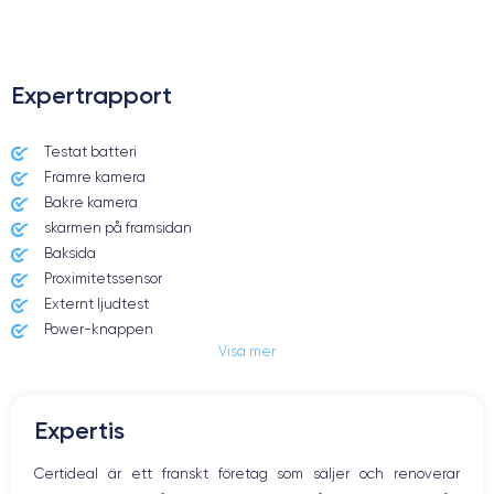
Expertrapport
Testat batteri
Främre kamera
Bakre kamera
skärmen på framsidan
Baksida
Proximitetssensor
Externt ljudtest
Power-knappen
Visa mer
Jack och Eluttag
Mute knappen
Volymknapparna
Expertis
Högtalare
Mikrofon
Certideal är ett franskt företag som säljer och renoverar
Hem-knappen