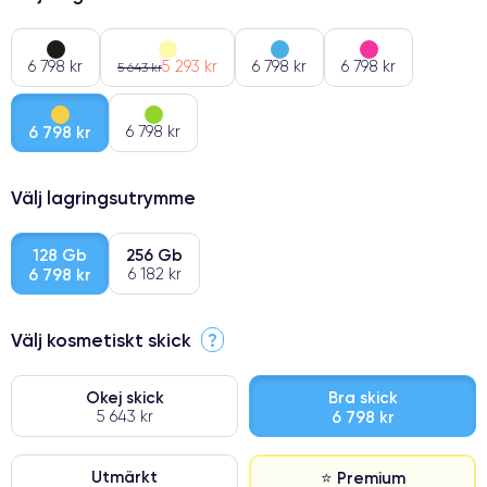
6 798 kr
5 293 kr
6 798 kr
6 798 kr
5 643 kr
6 798 kr
6 798 kr
Välj lagringsutrymme
128 Gb
256 Gb
6 798 kr
6 182 kr
Välj kosmetiskt skick
?
Okej skick
Bra skick
5 643 kr
6 798 kr
Utmärkt
⭐ Premium