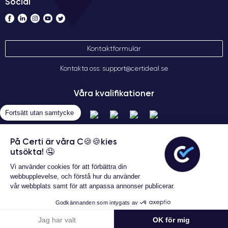
Social
Kontaktformulär
Kontakta oss: support@certideal.se
Våra kvalifikationer
Fortsätt utan samtycke
På Certi är våra C🍪🍪kies
utsökta! 🤤
Vi använder cookies för att förbättra din
webbupplevelse, och förstå hur du använder
vår webbplats samt för att anpassa annonser publicerar.
Allmänna försäljningsvillkor
Garanterat 24 månader
Certideal © 2026 Alla rättigheter
Godkännanden som intygats av
förbehållna
6 798 kr
Lägg i varukorgen
Jag har valt
OK för mig