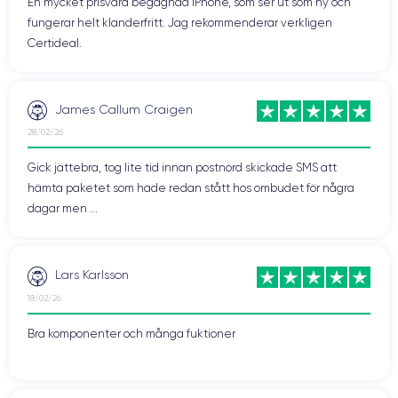
En mycket prisvärd begagnad iPhone, som ser ut som ny och
fungerar helt klanderfritt. Jag rekommenderar verkligen
Certideal.
James Callum Craigen
28/02/26
Gick jättebra, tog lite tid innan postnord skickade SMS att
hämta paketet som hade redan stått hos ombudet för några
dagar men ...
Lars Karlsson
18/02/26
Bra komponenter och många fuktioner