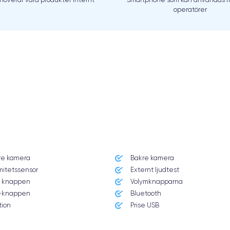
operatörer
re kamera
Bakre kamera
mitetssensor
Externt ljudtest
 knappen
Volymknapparna
knappen
Bluetooth
tion
Prise USB