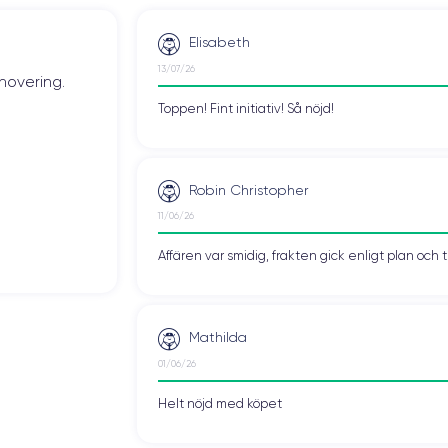
Elisabeth
13/07/26
novering.
Toppen! Fint initiativ! Så nöjd!
Robin Christopher
11/06/26
Affären var smidig, frakten gick enligt plan och 
Mathilda
01/06/26
Helt nöjd med köpet