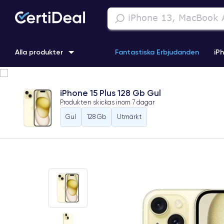
Alla produkter
Fantastiska Erbjudanden
iP
iPhone 16
iPhone 13 Pro
iPhone SE 3 (2022)
iPhone 1
iPhone 15 Plus 128 Gb Gul
Produkten skickas inom
7 dagar
iPhone 11 Pro
iPhone 15 Pro
Gul
128 Gb
Utmärkt