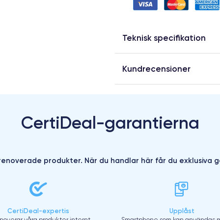
Teknisk specifikation
Kundrecensioner
CertiDeal-garantierna
enoverade produkter. När du handlar här får du exklusiva g
CertiDeal-expertis
Upplåst
enoverar våra produkter internt
Smartphone som kan användas m