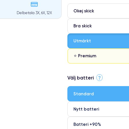
Okej skick
Delbetala 3X, 6X, 12X
Bra skick
Utmärkt
⭐ Premium
⭐ Premium
Välj batteri
?
●
● Oklanderlig kvalitetsskärm
Standard
● Endast 5% av våra telefoner h
Nytt batteri
Batteri +90%