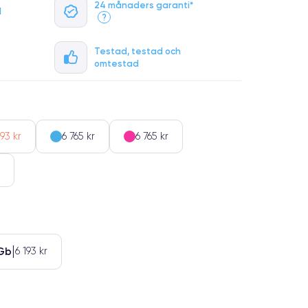
24 månaders garanti*
l
?
Testad, testad och
omtestad
93 kr
6 765 kr
6 765 kr
Gb
6 193 kr