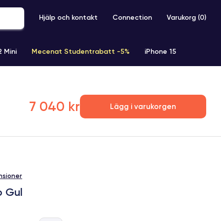
Hjälp och kontakt
Connection
Varukorg (
0
)
2 Mini
Mecenat Studentrabatt -5%
iPhone 15
iPhone XR
iPhone SE 2 (2020)
iPhone X
iPhone XS
7 040 kr
Lägg i varukorgen
nsioner
b Gul