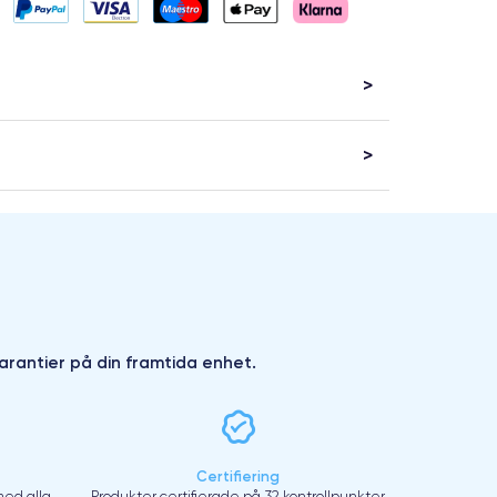
arantier på din framtida enhet.
Certifiering
ed alla
Produkter certifierade på 32 kontrollpunkter