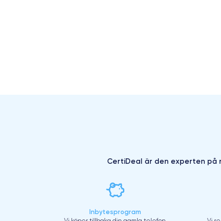
CertiDeal är den experten på r
Inbytesprogram
Vi köper tillbaka din gamla telefon
Vi r