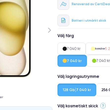
Renoverad av CertiDea
Batteri i utmärkt skick
Välj färg
7 040 kr
5 2
5 643 kr
7 040 kr
7 040 kr
Välj lagringsutrymme
128 Gb
256 
7 040 kr
er
Välj kosmetiskt skick
?