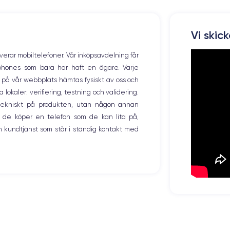
Vi skic
overar mobiltelefoner. Vår inköpsavdelning får
tphones som bara har haft en ägare. Varje
ng på vår webbplats hämtas fysiskt av oss och
okaler: verifiering, testning och validering.
r tekniskt på produkten, utan någon annan
 de köper en telefon som de kan lita på,
 kundtjänst som står i ständig kontakt med