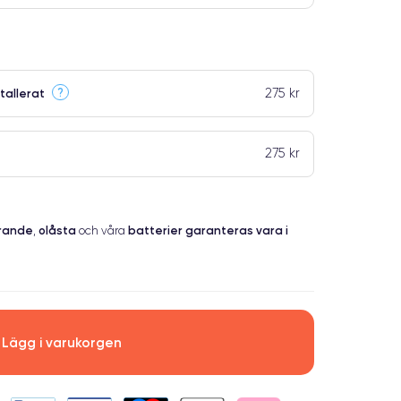
275 kr
?
tallerat
275 kr
erande
olåsta
batterier garanteras vara i
,
och våra
Lägg i varukorgen