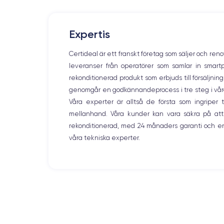
Expertis
Certideal är ett franskt företag som säljer och ren
leveranser från operatörer som samlar in smar
rekonditionerad produkt som erbjuds till försäljni
genomgår en godkännandeprocess i tre steg i våra l
Våra experter är alltså de första som ingripe
mellanhand. Våra kunder kan vara säkra på att
rekonditionerad, med 24 månaders garanti och en
våra tekniska experter.