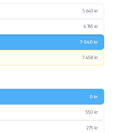
5 643 kr
6 765 kr
7 040 kr
7 458 kr
0 kr
ar premiumklassning
550 kr
275 kr