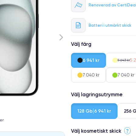
Renoverad av CertiDea
Batteri i utmärkt skick
Välj färg
6 941 kr
5 2
5 643 kr
7 040 kr
7 040 kr
Välj lagringsutrymme
128 Gb
256 
6 941 kr
er
Välj kosmetiskt skick
?