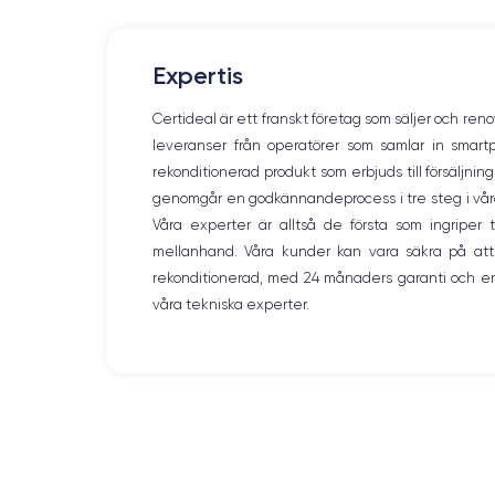
Expertis
Certideal är ett franskt företag som säljer och ren
leveranser från operatörer som samlar in smar
rekonditionerad produkt som erbjuds till försäljni
genomgår en godkännandeprocess i tre steg i våra l
Våra experter är alltså de första som ingripe
mellanhand. Våra kunder kan vara säkra på att
rekonditionerad, med 24 månaders garanti och en
våra tekniska experter.