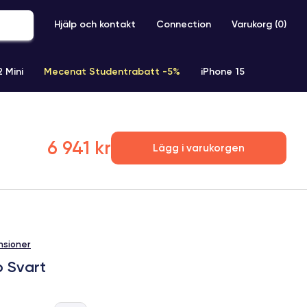
Hjälp och kontakt
Connection
Varukorg (
0
)
2 Mini
Mecenat Studentrabatt -5%
iPhone 15
iPhone XR
iPhone SE 2 (2020)
iPhone X
iPhone XS
6 941 kr
Lägg i varukorgen
nsioner
b Svart