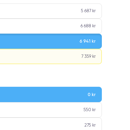
5 687 kr
6 688 kr
6 941 kr
7 359 kr
0 kr
ar premiumklassning
550 kr
275 kr