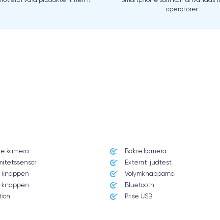
operatörer
re kamera
Bakre kamera
mitetssensor
Externt ljudtest
 knappen
Volymknapparna
knappen
Bluetooth
tion
Prise USB