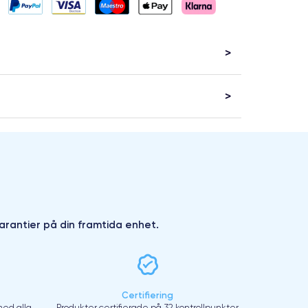
arantier på din framtida enhet.
Certifiering
ed alla
Produkter certifierade på 32 kontrollpunkter