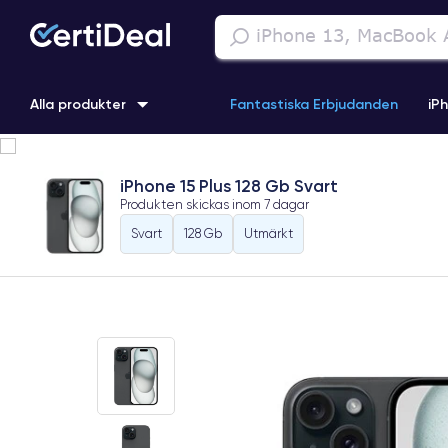
Alla produkter
Fantastiska Erbjudanden
iP
iPhone 16
iPhone 13 Pro
iPhone SE 3 (2022)
iPhone 1
iPhone 15 Plus 128 Gb Svart
Produkten skickas inom
7 dagar
iPhone 11 Pro
iPhone 15 Pro
Svart
128 Gb
Utmärkt