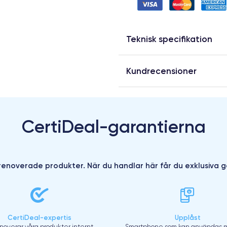
Teknisk specifikation
Kundrecensioner
CertiDeal-garantierna
enoverade produkter. När du handlar här får du exklusiva g
CertiDeal-expertis
Upplåst
enoverar våra produkter internt
Smartphone som kan användas m