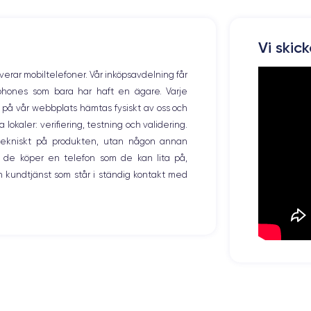
Vi skic
overar mobiltelefoner. Vår inköpsavdelning får
tphones som bara har haft en ägare. Varje
ng på vår webbplats hämtas fysiskt av oss och
okaler: verifiering, testning och validering.
r tekniskt på produkten, utan någon annan
 de köper en telefon som de kan lita på,
 kundtjänst som står i ständig kontakt med