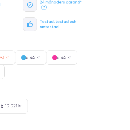
24 månaders garanti*
l
?
Testad, testad och
omtestad
93 kr
6 765 kr
6 765 kr
Gb
10 021 kr