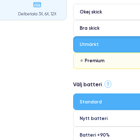
Okej skick
Delbetala 3X, 6X, 12X
Bra skick
Utmärkt
⭐ Premium
⭐ Premium
Välj batteri
?
●
● Oklanderlig kvalitetsskärm
Standard
● Endast 5% av våra telefoner h
Nytt batteri
Batteri +90%