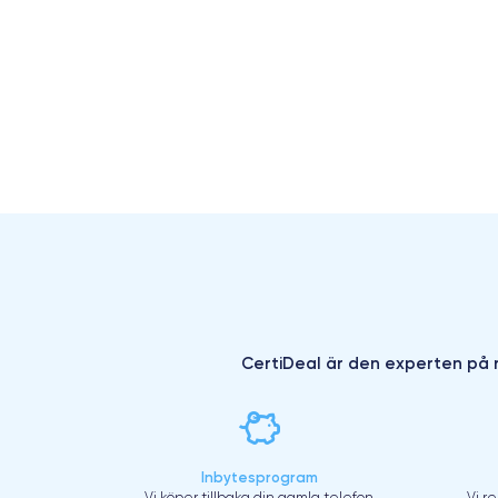
CertiDeal är den experten på r
Inbytesprogram
Vi köper tillbaka din gamla telefon
Vi r