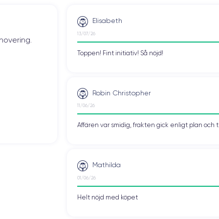
Elisabeth
13/07/26
novering.
Toppen! Fint initiativ! Så nöjd!
Robin Christopher
11/06/26
Affären var smidig, frakten gick enligt plan och 
Mathilda
01/06/26
Helt nöjd med köpet