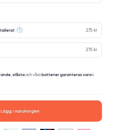
275 kr
?
tallerat
275 kr
erande
olåsta
batterier garanteras vara i
,
och våra
Lägg i varukorgen