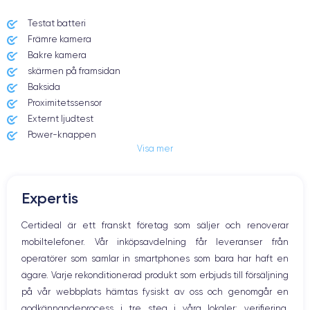
Testat batteri
Främre kamera
Bakre kamera
skärmen på framsidan
Baksida
Proximitetssensor
Externt ljudtest
Power-knappen
Visa mer
Jack och Eluttag
Mute knappen
Volymknapparna
Expertis
Högtalare
Mikrofon
Certideal är ett franskt företag som säljer och renoverar
Hem-knappen
mobiltelefoner. Vår inköpsavdelning får leveranser från
Bluetooth
operatörer som samlar in smartphones som bara har haft en
WiFi
ägare. Varje rekonditionerad produkt som erbjuds till försäljning
Nätverk
på vår webbplats hämtas fysiskt av oss och genomgår en
Vibration
godkännandeprocess i tre steg i våra lokaler: verifiering,
Prise USB