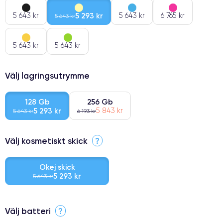
5 643 kr
5 293 kr
5 643 kr
6 765 kr
5 643 kr
5 643 kr
5 643 kr
Välj lagringsutrymme
128 Gb
256 Gb
5 293 kr
5 843 kr
5 643 kr
6 193 kr
Välj kosmetiskt skick
?
Okej skick
5 293 kr
5 643 kr
⭐ Premium
Välj batteri
?
●