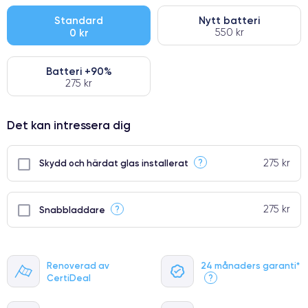
● Oklanderlig kvalitetsskärm
Standard
Nytt batteri
0 kr
550 kr
● Endast 5% av våra telefoner har premiumklassning
Batteri +90%
275 kr
Det kan intressera dig
275 kr
?
Skydd och härdat glas installerat
275 kr
?
Snabbladdare
Renoverad av
24 månaders garanti*
CertiDeal
?