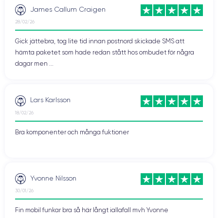
James Callum Craigen
28/02/26
Gick jättebra, tog lite tid innan postnord skickade SMS att
hämta paketet som hade redan stått hos ombudet för några
dagar men ...
Lars Karlsson
18/02/26
Bra komponenter och många fuktioner
Yvonne Nilsson
30/01/26
Fin mobil funkar bra så här långt iallafall mvh Yvonne