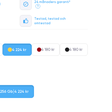
24 månaders garanti*
l
?
Testad, testad och
omtestad
4 224 kr
4 180 kr
4 180 kr
256 Gb
4 224 kr