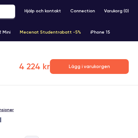
Hjälp och kontakt
Connection
Varukorg (
0
)
2 Mini
Mecenat Studentrabatt -5%
iPhone 15
iPhone XR
iPhone SE 2 (2020)
iPhone X
iPhone XS
4 224 kr
Lägg i varukorgen
nsioner
l