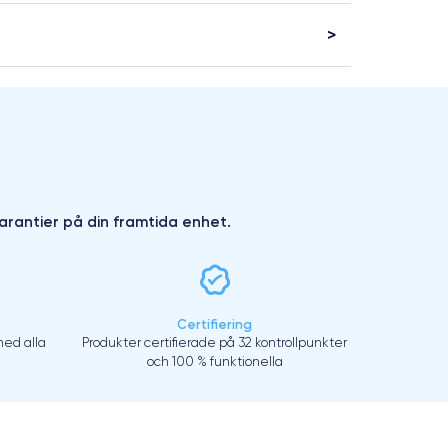
arantier på din framtida enhet.
Certifiering
ed alla
Produkter certifierade på 32 kontrollpunkter
och 100 % funktionella