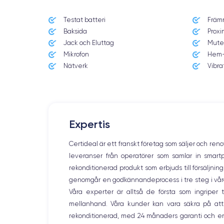
Testat batteri
Främ
Date de sortie
Baksida
Proxi
7/09/2022
Jack och Eluttag
Mute
Mikrofon
Hem-
Dimensions
146.7×71.5×7.8 mm
Nätverk
Vibra
Écran
OLED 6.1 pouces
RAM
Expertis
4 Go
Certideal är ett franskt företag som säljer och ren
Nom de la puce
leveranser från operatörer som samlar in smar
Puce A15 Bionic
rekonditionerad produkt som erbjuds till försäljni
genomgår en godkännandeprocess i tre steg i våra l
Nom GPU
GPU 5 cœurs
Våra experter är alltså de första som ingripe
mellanhand. Våra kunder kan vara säkra på att
Caméra Principale
rekonditionerad, med 24 månaders garanti och en
12 Mpx