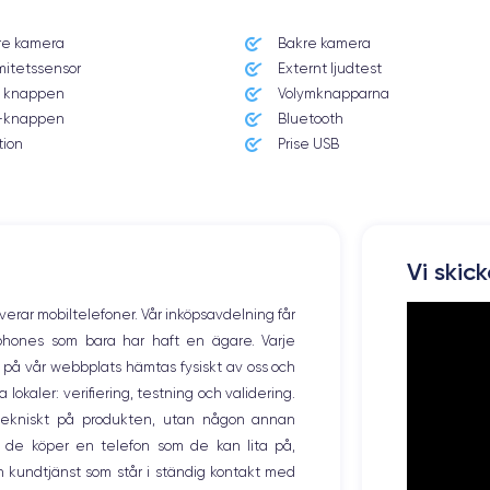
re kamera
Bakre kamera
Système exploitation
mitetssensor
Externt ljudtest
iOS (iOS 16)
 knappen
Volymknapparna
knappen
Bluetooth
Poids
172 g
tion
Prise USB
Résolution écran
2532 x 1170 pixels
Memoire interne
Vi skic
128,256 ,512 Go
overar mobiltelefoner. Vår inköpsavdelning får
Nombre de cœurs
tphones som bara har haft en ägare. Varje
6
ng på vår webbplats hämtas fysiskt av oss och
okaler: verifiering, testning och validering.
Fréq. processeur
3.22 GHz
r tekniskt på produkten, utan någon annan
 de köper en telefon som de kan lita på,
Caméra Frontale
 kundtjänst som står i ständig kontakt med
12 Mpx