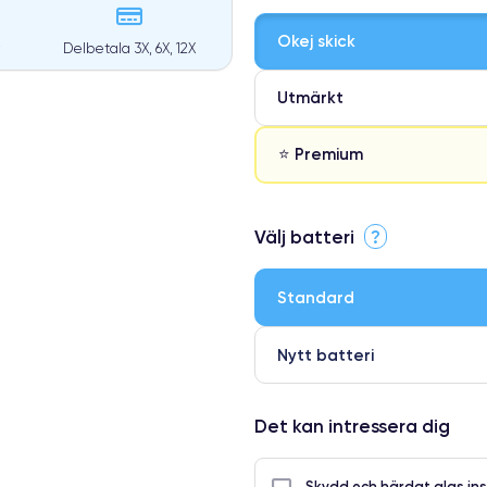
Okej skick
r
Delbetala 3X, 6X, 12X
Utmärkt
⭐ Premium
⭐ Premium
Välj batteri
?
●
● Oklanderlig kvalitetsskärm
Standard
● Endast 5% av våra telefoner h
Nytt batteri
Det kan intressera dig
Skydd och härdat glas ins