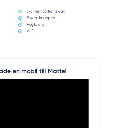
skärmen på framsidan
Power-knappen
Högtalare
WiFi
kade en mobil till Matte!