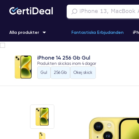
Alla produkter
Fantastiska Erbjudanden
iP
iPhone 16
iPhone 13 Pro
iPhone SE 3 (2022)
iPhone 1
iPhone 14 256 Gb Gul
Produkten skickas inom
4 dagar
iPhone 11 Pro
iPhone 15 Pro
Gul
256 Gb
Okej skick