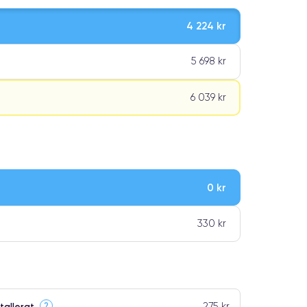
4 224 kr
5 698 kr
6 039 kr
0 kr
ar premiumklassning
330 kr
275 kr
?
tallerat