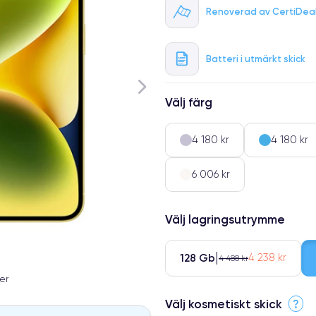
Renoverad av CertiDea
Batteri i utmärkt skick
Välj färg
4 180 kr
4 180 kr
6 006 kr
Välj lagringsutrymme
128 Gb
4 238 kr
4 488 kr
er
Välj kosmetiskt skick
?