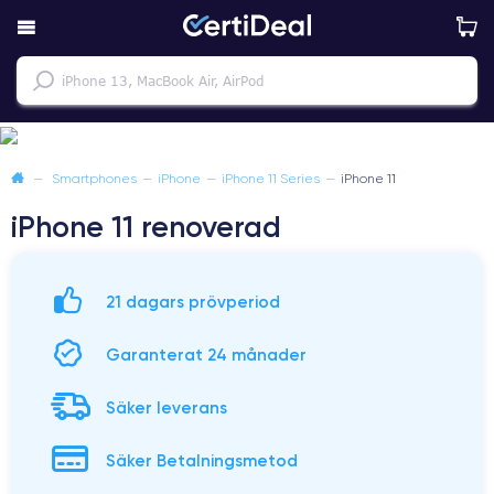
—
Smartphones
—
iPhone
—
iPhone 11 Series
—
iPhone 11
iPhone 11 renoverad
21 dagars prövperiod
Garanterat 24 månader
Säker leverans
Säker Betalningsmetod