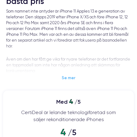
bästa pris
Som namnet inte antyder är iPhone 11 Apples 13:e generation av
telefoner. Den släpps 2019 efter iPhone X/XS och före iPhone 12, 12
Pro och 12 Pro Max samt 2020 års iPhone SE och finns i flera
versioner. Förutom iPhone 11 finns det alltså även iPhone 11 Pro och
iPhone 11 Pro Max. Men var och en av dessa kommer att bli föremål
för en separat artikel och vi föredrar att fokusera på basmodellen
här.
Även om den har fått ge vika för nyare telefoner är det fortfarande
en toppmodell som inte har någon anledning att skämmas för
konkurrenterna.
Se mer
Särskilt eftersom du kan hitta den till ett smart pris i renoverat skick
på vår webbplats. Så du kan skämma bort dig själv utan att bryta
banken.
4
Med
/5
Är du intresserad av just den här modellen och konceptet för
CertiDeal är lelande teknologiföretad som
renovering? Det finns inget bättre än en fransk specialist på
säljer rekonditionerade iPhones
området för att hjälpa dig att hitta din lycka.
4
/5
Sammanhanget av iPhone 11-utgivningen