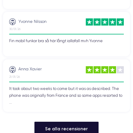
dpi 1792 x 828 px. Det gör att den är trevlig att titta på i alla
situationer (i full sol eller på mörka natten). Specialisternas tester
är enhälliga: Apple slog återigen till med en av de bästa LCD-
skärmarna på den aktuella marknaden.
Yvonne Nilsson
30/01/26
Prestanda hos iPhone 11
Fin mobil funkar bra så här långt iallafall mvh Yvonne
När det gäller prestanda har iPhone 11 ett A13 Bionic-mobilchip, en
6-kärnig processor med 2x Lightning och 4 x Thunder på 2,65 GHz, 4
GB RAM och 256 GB internminne (utan möjlighet att lägga till ett
minneskort). Detta gör den mycket smidig under alla
omständigheter. Om du gillar att spela de senaste titlarna från
Anna Xavier
Apple Store på din telefon kommer du att bli glad. Om du använder
21/01/26
resurskrävande personliga eller företagsapplikationer kommer du
att bli nöjd. När den släpptes var dess iGPU en av de bästa på
It took about two weeks to come but it was as described. The
marknaden för videospel. Goda nyheter för mobilspelare!
phone was originally from France and so some apps resorted to
...
Med stöd av ett batteri på 3 110 mAh, som ger den en längre
autonomi än iPhone Xr, är det möjligt att titta på serier och videor i
mer än 13 timmar eller att använda den på ett vanligt sätt i två
dagar utan att behöva ladda den (en dag vid intensiv
användning).
Se alla recensioner