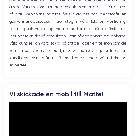
WiFi
GPU 4 cœurs
2.65 GHz
ägare. Varje rekonditionerad produkt som erbjuds till försäljning
Nätverk
på vår webbplats hämtas fysiskt av oss och genomgår en
Vibration
Caméra
Caméra Frontale
godkännandeprocess i tre steg i våra lokaler: verifiering,
Prise USB
12 MP
12 MP
testning och validering. Våra experter är alltså de första som
ingriper tekniskt på produkten, utan någon annan mellanhand.
Résolution vidéo
Recharge rapide
4K - 3840x2160px
Oui, minimum 18W
Våra kunder kan vara säkra på att de köper en telefon som de
kan lita på, rekonditionerad, med 24 månaders garanti och en
Batterie
Dual SIM
kundtjänst som står i ständig kontakt med våra tekniska
3046 mAh
Nano-SIM + eSIM
experter.
Réseau mobile
Débloqué
LTE/4G
Oui, tous opérateurs
Si vous souhaitez découvrir en détail les caractéristiques de ce
Vi skickade en mobil till Matte!
smartphone, consulter la
fiche technique de l'iPhone 11.