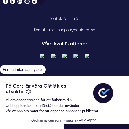
Kontaktformulär
Kontakta oss: support@certideal.se
Våra kvalifikationer
Fortsätt utan samtycke
På Certi är våra C🍪🍪kies
utsökta! 🤤
Allmänna försäljningsvillkor
Vi använder cookies för att förbättra din
Certideal © 2026 Alla rättigheter
webbupplevelse, och förstå hur du använder
förbehållna
vår webbplats samt för att anpassa annonser publicerar.
Garanterat 24 månader
Godkännanden som intygats av
2 857 kr
Lägg i varukorgen