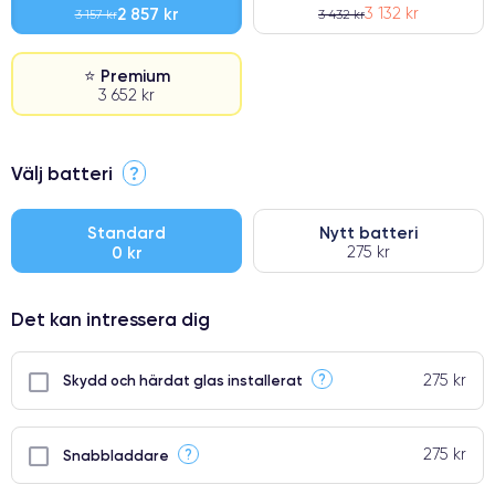
2 857 kr
3 132 kr
3 157 kr
3 432 kr
⭐ Premium
3 652 kr
⭐ Premium
Välj batteri
?
●
● Oklanderlig kvalitetsskärm
Standard
Nytt batteri
0 kr
275 kr
● Endast 5% av våra telefoner har premiumklassning
Det kan intressera dig
275 kr
?
Skydd och härdat glas installerat
275 kr
?
Snabbladdare