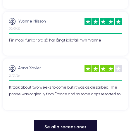
dpi 1792 x 828 px. Det gör att den är trevlig att titta på i alla
situationer (i full sol eller på mörka natten). Specialisternas tester
är enhälliga: Apple slog återigen till med en av de bästa LCD-
skärmarna på den aktuella marknaden.
Yvonne Nilsson
30/01/26
Prestanda hos iPhone 11
Fin mobil funkar bra så här långt iallafall mvh Yvonne
När det gäller prestanda har iPhone 11 ett A13 Bionic-mobilchip, en
6-kärnig processor med 2x Lightning och 4 x Thunder på 2,65 GHz, 4
GB RAM och 256 GB internminne (utan möjlighet att lägga till ett
minneskort). Detta gör den mycket smidig under alla
omständigheter. Om du gillar att spela de senaste titlarna från
Anna Xavier
Apple Store på din telefon kommer du att bli glad. Om du använder
21/01/26
resurskrävande personliga eller företagsapplikationer kommer du
att bli nöjd. När den släpptes var dess iGPU en av de bästa på
It took about two weeks to come but it was as described. The
marknaden för videospel. Goda nyheter för mobilspelare!
phone was originally from France and so some apps resorted to
...
Med stöd av ett batteri på 3 110 mAh, som ger den en längre
autonomi än iPhone Xr, är det möjligt att titta på serier och videor i
mer än 13 timmar eller att använda den på ett vanligt sätt i två
dagar utan att behöva ladda den (en dag vid intensiv
användning).
Se alla recensioner