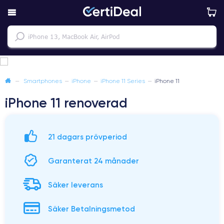
—
Smartphones
—
iPhone
—
iPhone 11 Series
—
iPhone 11
iPhone 11 renoverad
21 dagars prövperiod
Garanterat 24 månader
Säker leverans
Säker Betalningsmetod