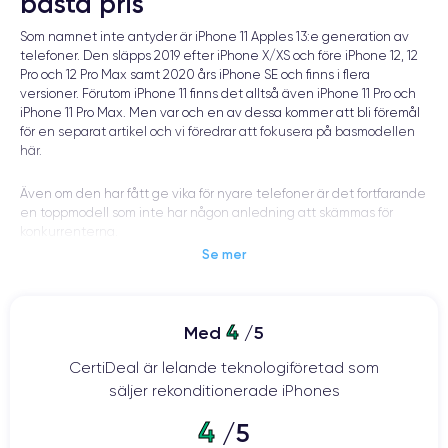
bästa pris
Som namnet inte antyder är iPhone 11 Apples 13:e generation av
telefoner. Den släpps 2019 efter iPhone X/XS och före iPhone 12, 12
Pro och 12 Pro Max samt 2020 års iPhone SE och finns i flera
versioner. Förutom iPhone 11 finns det alltså även iPhone 11 Pro och
iPhone 11 Pro Max. Men var och en av dessa kommer att bli föremål
för en separat artikel och vi föredrar att fokusera på basmodellen
här.
Även om den har fått ge vika för nyare telefoner är det fortfarande
en toppmodell som inte har någon anledning att skämmas för
konkurrenterna.
Se mer
Särskilt eftersom du kan hitta den till ett smart pris i renoverat skick
på vår webbplats. Så du kan skämma bort dig själv utan att bryta
banken.
4
Med
/5
Är du intresserad av just den här modellen och konceptet för
CertiDeal är lelande teknologiföretad som
renovering? Det finns inget bättre än en fransk specialist på
säljer rekonditionerade iPhones
området för att hjälpa dig att hitta din lycka.
4
/5
Sammanhanget av iPhone 11-utgivningen