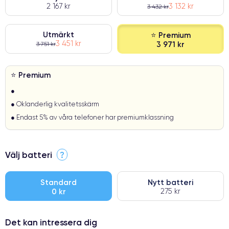
2 167 kr
3 132 kr
3 432 kr
Utmärkt
⭐ Premium
3 451 kr
3 971 kr
3 751 kr
⭐ Premium
●
● Oklanderlig kvalitetsskärm
● Endast 5% av våra telefoner har premiumklassning
Välj batteri
?
Standard
Nytt batteri
0 kr
275 kr
Det kan intressera dig