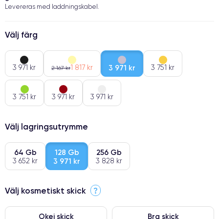
Levereras med laddningskabel.
Välj färg
3 971 kr
1 817 kr
3 971 kr
3 751 kr
2 167 kr
3 751 kr
3 971 kr
3 971 kr
Välj lagringsutrymme
64 Gb
128 Gb
256 Gb
3 652 kr
3 971 kr
3 828 kr
Välj kosmetiskt skick
?
Okej skick
Bra skick