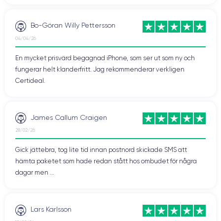
Bo-Göran Willy Pettersson
04/04/26
En mycket prisvärd begagnad iPhone, som ser ut som ny och
fungerar helt klanderfritt. Jag rekommenderar verkligen
Certideal.
James Callum Craigen
28/02/26
Gick jättebra, tog lite tid innan postnord skickade SMS att
hämta paketet som hade redan stått hos ombudet för några
dagar men ...
Lars Karlsson