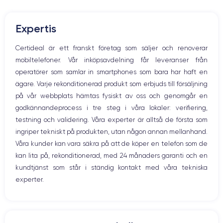
Mute knappen
RAM
Mémoire interne
Volymknapparna
4 GO
64,128,256 GO
Expertis
Högtalare
Nom de la puce
Nombre de cœurs
Mikrofon
Certideal är ett franskt företag som säljer och renoverar
Apple A13 Bionic
6
Hem-knappen
mobiltelefoner. Vår inköpsavdelning får leveranser från
Bluetooth
Nom GPU
Fréq. processeur
operatörer som samlar in smartphones som bara har haft en
WiFi
GPU 4 cœurs
2.65 GHz
ägare. Varje rekonditionerad produkt som erbjuds till försäljning
Nätverk
på vår webbplats hämtas fysiskt av oss och genomgår en
Vibration
Caméra
Caméra Frontale
godkännandeprocess i tre steg i våra lokaler: verifiering,
Prise USB
12 MP
12 MP
testning och validering. Våra experter är alltså de första som
ingriper tekniskt på produkten, utan någon annan mellanhand.
Résolution vidéo
Recharge rapide
4K - 3840x2160px
Oui, minimum 18W
Våra kunder kan vara säkra på att de köper en telefon som de
kan lita på, rekonditionerad, med 24 månaders garanti och en
Batterie
Dual SIM
kundtjänst som står i ständig kontakt med våra tekniska
3046 mAh
Nano-SIM + eSIM
experter.
Réseau mobile
Débloqué
LTE/4G
Oui, tous opérateurs