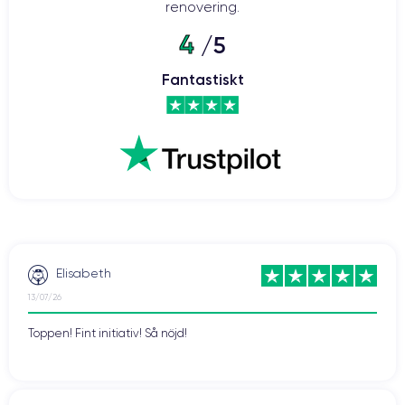
renovering.
4
/5
Fantastiskt
Elisabeth
13/07/26
Toppen! Fint initiativ! Så nöjd!