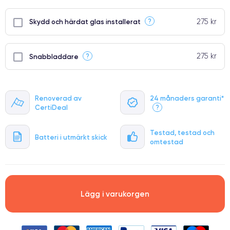
275 kr
?
Skydd och härdat glas installerat
275 kr
?
Snabbladdare
Renoverad av
24 månaders garanti*
CertiDeal
?
Testad, testad och
Batteri i utmärkt skick
omtestad
Lägg i varukorgen