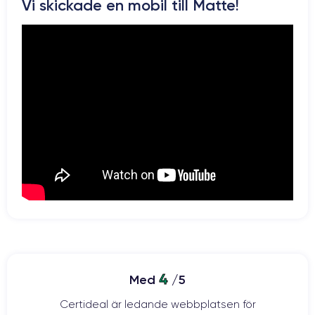
Si vous souhaitez découvrir en détail les caractéristiques de ce
Vi skickade en mobil till Matte!
smartphone, consulter la
fiche technique de l'iPhone 11.
4
Med
/5
Certideal är ledande webbplatsen för