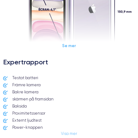
Se mer
Expertrapport
Dimensions et poids iPhone 11
Testat batteri
Främre kamera
Date de sortie
Système exploit.
10/09/2019
iOS (iOS 16)
Bakre kamera
skärmen på framsidan
Dimensions
Poids
Baksida
150x75.7x8.3 mm
194 g
Proximitetssensor
Externt ljudtest
Écran
Résolution écran
Power-knappen
IPS LCD 6.1 pouces
1792 x 828 pixels
Visa mer
Jack och Eluttag