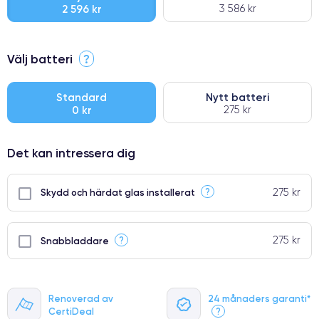
2 596 kr
3 586 kr
⭐ Premium
Välj batteri
?
●
● Oklanderlig kvalitetsskärm
Standard
Nytt batteri
0 kr
275 kr
● Endast 5% av våra telefoner har premiumklassning
Det kan intressera dig
275 kr
?
Skydd och härdat glas installerat
275 kr
?
Snabbladdare
Renoverad av
24 månaders garanti*
CertiDeal
?