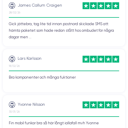
James Callum Craigen
28/02/26
Gick jättebra, tog lite tid innan postnord skickade SMS att
hämta paketet som hade redan stått hos ombudet för några
dagar men ...
Lars Karlsson
18/02/26
Bra komponenter och många fuktioner
Yvonne Nilsson
30/01/26
Fin mobil funkar bra så här långt iallafall mvh Yvonne