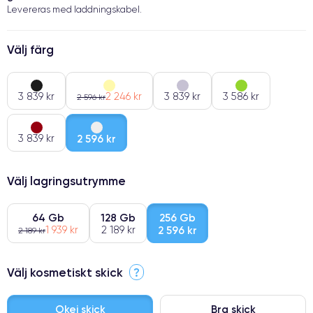
Levereras med laddningskabel.
Välj färg
3 839 kr
2 246 kr
3 839 kr
3 586 kr
2 596 kr
3 839 kr
2 596 kr
Välj lagringsutrymme
64 Gb
128 Gb
256 Gb
1 939 kr
2 189 kr
2 596 kr
2 189 kr
Välj kosmetiskt skick
?
Okej skick
Bra skick