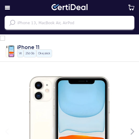
iPhone 11
Vit
256 Gb
Okej skick