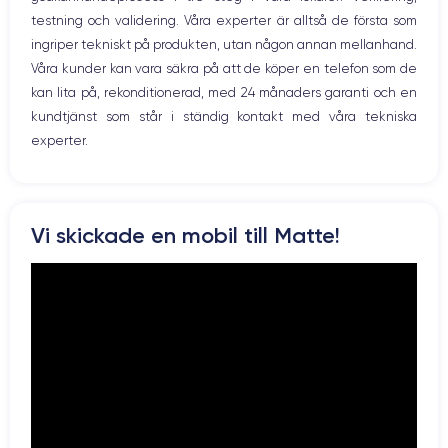
12 MP
12 MP
testning och validering. Våra experter är alltså de första som
ingriper tekniskt på produkten, utan någon annan mellanhand.
Résolution vidéo
Recharge rapide
4K - 3840x2160px
Oui, minimum 18W
Våra kunder kan vara säkra på att de köper en telefon som de
kan lita på, rekonditionerad, med 24 månaders garanti och en
Batterie
Dual SIM
kundtjänst som står i ständig kontakt med våra tekniska
3046 mAh
Nano-SIM + eSIM
experter.
Réseau mobile
Débloqué
LTE/4G
Oui, tous opérateurs
Si vous souhaitez découvrir en détail les caractéristiques de ce
Vi skickade en mobil till Matte!
smartphone, consulter la
fiche technique de l'iPhone 11.