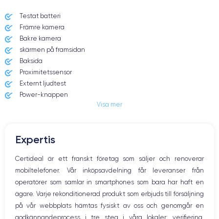
Testat batteri
Främre kamera
Date de sortie
Système exploit.
10/09/2019
iOS (iOS 16)
Bakre kamera
skärmen på framsidan
Dimensions
Poids
Baksida
150x75.7x8.3 mm
194 g
Proximitetssensor
Externt ljudtest
Écran
Résolution écran
Power-knappen
IPS LCD 6.1 pouces
1792 x 828 pixels
Visa mer
Jack och Eluttag
Mute knappen
RAM
Mémoire interne
Volymknapparna
4 GO
64,128,256 GO
Expertis
Högtalare
Nom de la puce
Nombre de cœurs
Mikrofon
Certideal är ett franskt företag som säljer och renoverar
Apple A13 Bionic
6
Hem-knappen
mobiltelefoner. Vår inköpsavdelning får leveranser från
Bluetooth
Nom GPU
Fréq. processeur
operatörer som samlar in smartphones som bara har haft en
WiFi
GPU 4 cœurs
2.65 GHz
ägare. Varje rekonditionerad produkt som erbjuds till försäljning
Nätverk
på vår webbplats hämtas fysiskt av oss och genomgår en
Vibration
Caméra
Caméra Frontale
godkännandeprocess i tre steg i våra lokaler: verifiering,
Prise USB