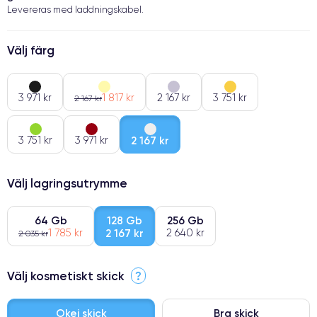
Levereras med laddningskabel.
Välj färg
3 971 kr
1 817 kr
2 167 kr
3 751 kr
2 167 kr
3 751 kr
3 971 kr
2 167 kr
Välj lagringsutrymme
64 Gb
128 Gb
256 Gb
1 785 kr
2 167 kr
2 640 kr
2 035 kr
Välj kosmetiskt skick
?
Okej skick
Bra skick