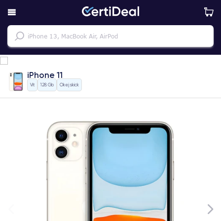
iPhone 11
Vit
128 Gb
Okej skick