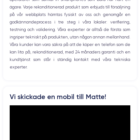
WiFi
GPU 4 cœurs
2.65 GHz
ägare. Varje rekonditionerad produkt som erbjuds till försäljning
Nätverk
på vår webbplats hämtas fysiskt av oss och genomgår en
Vibration
Caméra
Caméra Frontale
godkännandeprocess i tre steg i våra lokaler: verifiering,
Prise USB
12 MP
12 MP
testning och validering. Våra experter är alltså de första som
ingriper tekniskt på produkten, utan någon annan mellanhand.
Résolution vidéo
Recharge rapide
4K - 3840x2160px
Oui, minimum 18W
Våra kunder kan vara säkra på att de köper en telefon som de
kan lita på, rekonditionerad, med 24 månaders garanti och en
Batterie
Dual SIM
kundtjänst som står i ständig kontakt med våra tekniska
3046 mAh
Nano-SIM + eSIM
experter.
Réseau mobile
Débloqué
LTE/4G
Oui, tous opérateurs
Si vous souhaitez découvrir en détail les caractéristiques de ce
Vi skickade en mobil till Matte!
smartphone, consulter la
fiche technique de l'iPhone 11.