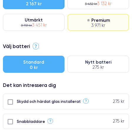
2 167 kr
3 132 kr
3 432 kr
Utmärkt
⭐ Premium
3 451 kr
3 971 kr
3 751 kr
⭐ Premium
Välj batteri
?
●
● Oklanderlig kvalitetsskärm
Standard
Nytt batteri
0 kr
275 kr
● Endast 5% av våra telefoner har premiumklassning
Det kan intressera dig
275 kr
?
Skydd och härdat glas installerat
275 kr
?
Snabbladdare