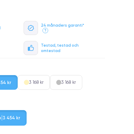
24 månaders garanti*
l
?
Testad, testad och
omtestad
454 kr
3 168 kr
3 168 kr
b
3 454 kr