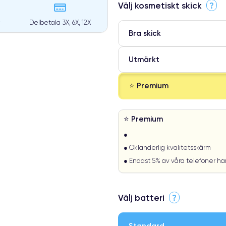
Välj kosmetiskt skick
?
Delbetala 3X, 6X, 12X
Bra skick
Utmärkt
⭐ Premium
⭐ Premium
●
● Oklanderlig kvalitetsskärm
● Endast 5% av våra telefoner h
Välj batteri
?
Standard