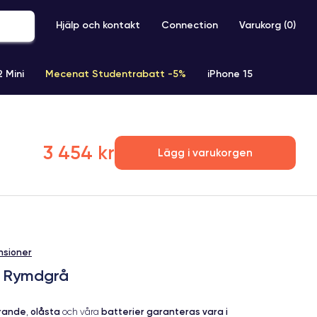
Hjälp och kontakt
Connection
Varukorg (
0
)
2 Mini
Mecenat Studentrabatt -5%
iPhone 15
iPhone XR
iPhone SE 2 (2020)
iPhone X
iPhone XS
3 454 kr
Lägg i varukorgen
nsioner
b Rymdgrå
erande
olåsta
batterier garanteras vara i
,
och våra