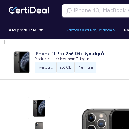
Alla produkter
Fantastiska Erbjudanden
iP
iPhone 16
iPhone 13 Pro
iPhone SE 3 (2022)
iPhone 1
iPhone 11 Pro 256 Gb Rymdgrå
Produkten skickas inom
7 dagar
iPhone 11 Pro
iPhone 15 Pro
Rymdgrå
256 Gb
Premium