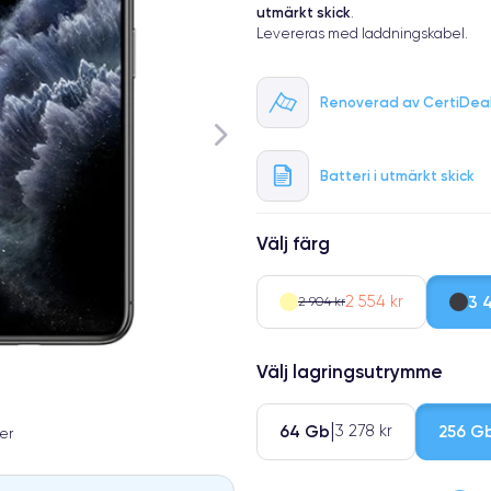
utmärkt skick
.
Levereras med laddningskabel.
Renoverad av CertiDea
Batteri i utmärkt skick
Välj färg
2 554 kr
3 
2 904 kr
Välj lagringsutrymme
64 Gb
256 G
3 278 kr
er