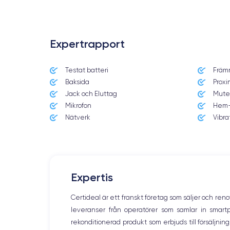
Expertrapport
Testat batteri
Främ
Date de sortie
Baksida
Proxi
10/09/2019
Jack och Eluttag
Mute
Mikrofon
Hem-
Dimensions
144×71,4×8.1 mm
Nätverk
Vibra
Écran
OLED 5.8 pouces
RAM
Expertis
4 Go
Certideal är ett franskt företag som säljer och ren
Nom de la puce
leveranser från operatörer som samlar in smar
Puce A13 Bionic
rekonditionerad produkt som erbjuds till försäljni