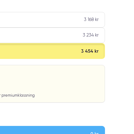
3 168 kr
3 234 kr
3 454 kr
ar premiumklassning
0 kr