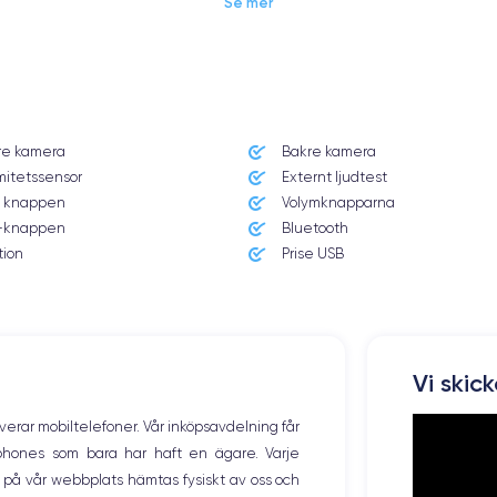
Se mer
Dimensions et poids iPhone 11 Pro
re kamera
Bakre kamera
Système exploitation
mitetssensor
Externt ljudtest
iOS (iOS 13)
 knappen
Volymknapparna
knappen
Bluetooth
Poids
188 g
tion
Prise USB
Résolution écran
2436 x 1125 pixels
Memoire interne
Vi skic
64,256,512 Go
overar mobiltelefoner. Vår inköpsavdelning får
Nombre de cœurs
tphones som bara har haft en ägare. Varje
6
ng på vår webbplats hämtas fysiskt av oss och