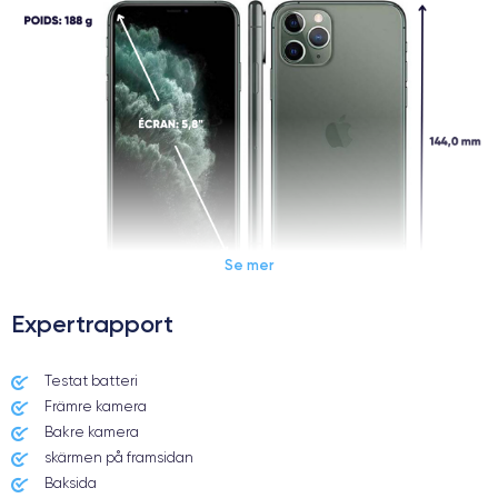
Se mer
Expertrapport
Dimensions et poids iPhone 11 Pro
Testat batteri
Främre kamera
Date de sortie
Système exploitation
10/09/2019
iOS (iOS 13)
Bakre kamera
skärmen på framsidan
Dimensions
Poids
Baksida
144×71,4×8.1 mm
188 g