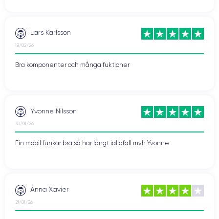
Lars Karlsson
18/02/26
Bra komponenter och många fuktioner
Yvonne Nilsson
30/01/26
Fin mobil funkar bra så här långt iallafall mvh Yvonne
Anna Xavier
21/01/26