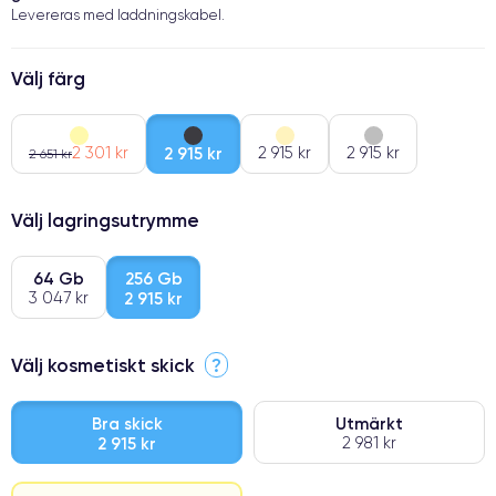
Levereras med laddningskabel.
Välj färg
2 301 kr
2 915 kr
2 915 kr
2 915 kr
2 651 kr
Välj lagringsutrymme
64 Gb
256 Gb
3 047 kr
2 915 kr
Välj kosmetiskt skick
?
Bra skick
Utmärkt
2 915 kr
2 981 kr