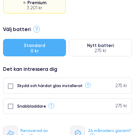
⭐ Premium
3 201 kr
⭐ Premium
Välj batteri
?
●
● Oklanderlig kvalitetsskärm
Standard
Nytt batteri
0 kr
275 kr
● Endast 5% av våra telefoner har premiumklassning
Det kan intressera dig
275 kr
?
Skydd och härdat glas installerat
275 kr
?
Snabbladdare
Renoverad av
24 månaders garanti*