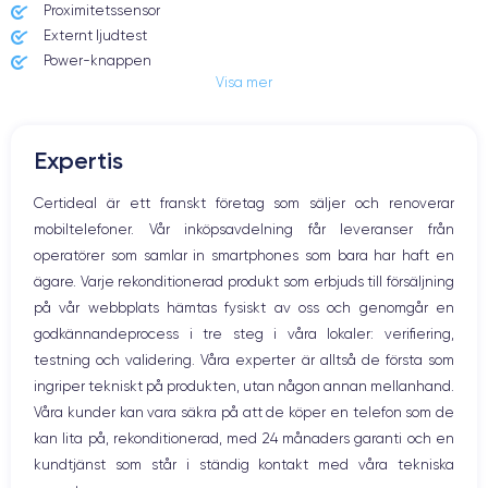
Proximitetssensor
Externt ljudtest
Écran
Résolution écran
Power-knappen
OLED 5.8 pouces
2436 x 1125 pixels
Visa mer
Jack och Eluttag
Mute knappen
RAM
Memoire interne
Volymknapparna
4 Go
64,256,512 Go
Expertis
Högtalare
Nom de la puce
Nombre de cœurs
Mikrofon
Certideal är ett franskt företag som säljer och renoverar
Puce A13 Bionic
6
Hem-knappen
mobiltelefoner. Vår inköpsavdelning får leveranser från
Bluetooth
Nom GPU
Fréq. processeur
operatörer som samlar in smartphones som bara har haft en
WiFi
GPU 4 cœurs
2.65 GHz
ägare. Varje rekonditionerad produkt som erbjuds till försäljning
Nätverk
på vår webbplats hämtas fysiskt av oss och genomgår en
Vibration
Caméra
Caméra Frontale
godkännandeprocess i tre steg i våra lokaler: verifiering,
Prise USB
12 Mpx
12 Mpx
testning och validering. Våra experter är alltså de första som
ingriper tekniskt på produkten, utan någon annan mellanhand.
Résolution vidéo
Recharge rapide
4K - 2160 x 3840 px
Oui, minimum 18W
Våra kunder kan vara säkra på att de köper en telefon som de
kan lita på, rekonditionerad, med 24 månaders garanti och en
Batterie
Type de SIM
kundtjänst som står i ständig kontakt med våra tekniska
3046
mAh
Nano-SIM + eSIM