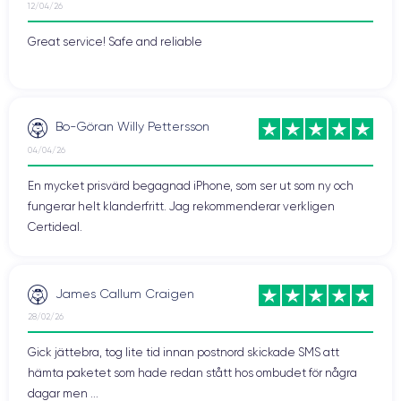
12/04/26
Great service! Safe and reliable
Bo-Göran Willy Pettersson
04/04/26
En mycket prisvärd begagnad iPhone, som ser ut som ny och
fungerar helt klanderfritt. Jag rekommenderar verkligen
Certideal.
James Callum Craigen
28/02/26
Gick jättebra, tog lite tid innan postnord skickade SMS att
hämta paketet som hade redan stått hos ombudet för några
dagar men ...