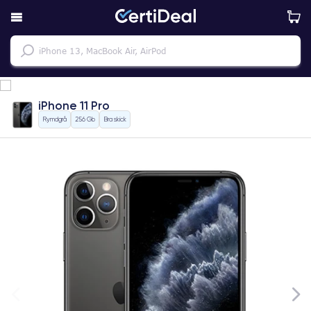
iPhone 11 Pro
Rymdgrå
256 Gb
Bra skick